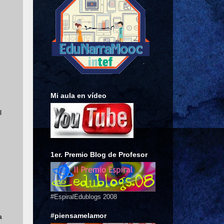
Mi aula en vídeo
l
1er. Premio Blog de Profesor
#EspiralEdublogs 2008
#piensamelamor
a