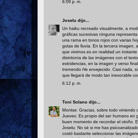
6:09 p. m.
Joselu
dijo...
Un haiku recreado visualmente, a mod
gráficas sucesivas ninguna representa
una rama en tonos rojos con varias hoj
gotas de lluvia. En la tercera imagen, 
que vivimos es en realidad un instante
disintonía de las imágenes con el text
estridencias, en la imagen y verso f
tremendo
He envejecido
. Casi nada, s
que llegará de modo tan inexorable co
6:12 p. m.
Toni Solano
dijo...
Montse: Gracias, sobre todo viniendo 
Jueves: Es propio del ser humano en ge
buen momento de recordar el otoño. En 
Joselu: No sé si me has psicoanalizad
costó bastante seleccionar las imágen