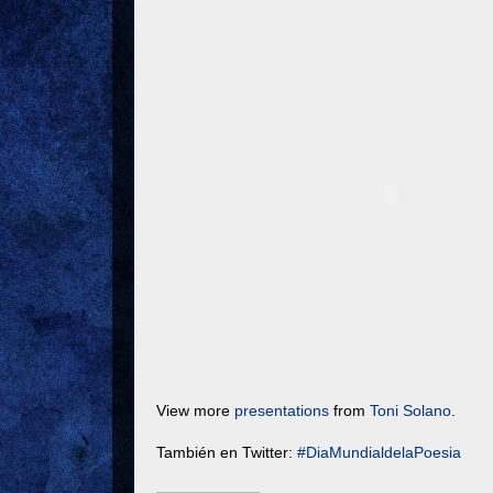
View more
presentations
from
Toni Solano
.
También en Twitter:
#DiaMundialdelaPoesia