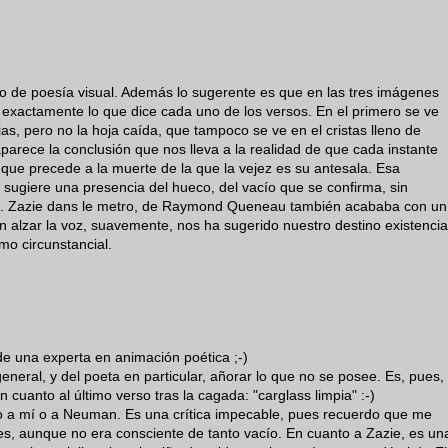
o de poesía visual. Además lo sugerente es que en las tres imágenes
 exactamente lo que dice cada uno de los versos. En el primero se ve
as, pero no la hoja caída, que tampoco se ve en el cristas lleno de
aparece la conclusión que nos lleva a la realidad de que cada instante
 que precede a la muerte de la que la vejez es su antesala. Esa
o sugiere una presencia del hueco, del vacío que se confirma, sin
inal. Zazie dans le metro, de Raymond Queneau también acababa con un
in alzar la voz, suavemente, nos ha sugerido nuestro destino existencia
mo circunstancial.
de una experta en animación poética ;-)
neral, y del poeta en particular, añorar lo que no se posee. Es, pues,
cuanto al último verso tras la cagada: "carglass limpia" :-)
o a mí o a Neuman. Es una crítica impecable, pues recuerdo que me
es, aunque no era consciente de tanto vacío. En cuanto a Zazie, es un