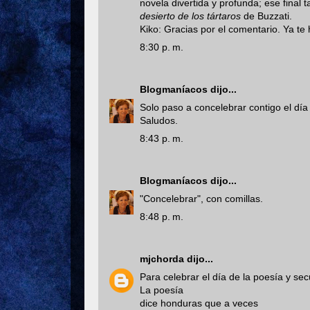
novela divertida y profunda; ese final 
desierto de los tártaros
de Buzzati.
Kiko: Gracias por el comentario. Ya te
8:30 p. m.
Blogmaníacos
dijo...
Solo paso a concelebrar contigo el día
Saludos.
8:43 p. m.
Blogmaníacos
dijo...
"Concelebrar", con comillas.
8:48 p. m.
mjchorda
dijo...
Para celebrar el día de la poesía y sec
La poesía
dice honduras que a veces