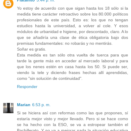
Platanito
5:44 p. m.
Yo estoy de acuerdo con que sigan hasta los 18 sólo si la
medida tiene carácter retroactivo sobre los 80.000 políticos
profesionales de este país. Esto es: los que no tengan
estudios hasta la universidad, a volver al cole. Y esos
módulos de urbanidad e higiene, por descontado, claro. A lo
que se añadiría una clase de ética obligatoria bajo dos
premisas fundamentales: no robarás y no mentirás.
Soñar es gratis.
Esta medida es tan sólo otra vuelta de tuerca para que
tarde la gente más en acceder al mercado laboral y para
que los nenes estén en casa hasta los 50. Si puede ser,
viendo la tele y diciendo frases hechas allí aprendidas,
como "sin solución de continuidad".
Responder
Marian
6:53 p. m.
Si se hiciera así con reformas como las que propones, sí
estaría mejor visto y mejor llevado. Pero si se hace como
se ha hecho con la ESO, se va a estropear también el
Bachillerato. Y no va a mejorar nada la situación educativa