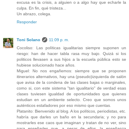
excusa es la crisis, a alguien o a algo hay que echarle la
culpa. En fin, qué tristeza...
Un abrazo, colega.
Responder
Toni Solano
11:09 p. m.
Cocoliso: Las políticas igualitarias siempre suponen un
riesgo: han de hacer tabla rasa muy bajo. Quizá si los
politicos llevasen a sus hijos a la escuela pública esto se
hubiese solucionado hace años.
Miguel: No nos engañemos: siempre que se proponen
itinerarios alternativos, hay una (pseudo)izquierda de salón
que avisa de la condena de las clases bajas o marginales,
como si, con este sistema "tan igualitario" de verdad esas
clases tuviesen igualdad de oportunidades que quienes
estudian en un ambiente selecto. Creo que somos unos
auténticos estafadores por eso mismo que cuentas.
Platanito: Bienvenido al blog. A los políticos, periodistas, etc.
habría que darles un baño en la secundaria; y no para
mostrarles ese caos que imaginan y tratan de no ver, sino
para enseñarles que, a pesar de ellos, la enseñanza