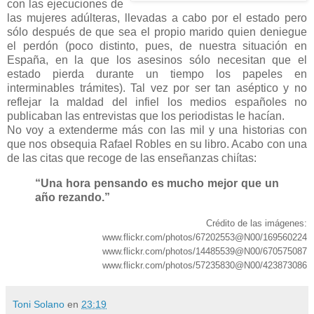
con las ejecuciones de
las mujeres adúlteras, llevadas a cabo por el estado pero
sólo después de que sea el propio marido quien deniegue
el perdón (poco distinto, pues, de nuestra situación en
España, en la que los asesinos sólo necesitan que el
estado pierda durante un tiempo los papeles en
interminables trámites). Tal vez por ser tan aséptico y no
reflejar la maldad del infiel los medios españoles no
publicaban las entrevistas que los periodistas le hacían.
No voy a extenderme más con las mil y una historias con
que nos obsequia Rafael Robles en su libro. Acabo con una
de las citas que recoge de las enseñanzas chiítas:
“Una hora pensando es mucho mejor que un
año rezando.”
Crédito de las imágenes:
www.flickr.com/photos/67202553@N00/169560224
www.flickr.com/photos/14485539@N00/670575087
www.flickr.com/photos/57235830@N00/423873086
Toni Solano
en
23:19