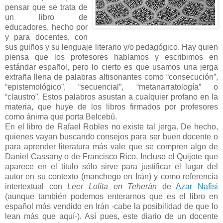
pensar que se trata de
un libro de
educadores, hecho por
y para docentes, con
sus guiños y su lenguaje literario y/o pedagógico. Hay quien
piensa que los profesores hablamos y escribimos en
estándar español, pero lo cierto es que usamos una jerga
extraña llena de palabras altisonantes como “consecución”,
“epistemológico”, “secuencial”, “metanarratología” o
“claustro”. Estos palabros asustan a cualquier profano en la
materia, que huye de los libros firmados por profesores
como ánima que porta Belcebú.
En el libro de Rafael Robles no existe tal jerga. De hecho,
quienes vayan buscando consejos para ser buen docente o
para aprender literatura más vale que se compren algo de
Daniel Cassany o de Francisco Rico. Incluso el Quijote que
aparece en el título sólo sirve para justificar el lugar del
autor en su contexto (manchego en Irán) y como referencia
intertextual con
Leer Lolita en Teherán
de
Azar Nafisi
(aunque también podemos enterarnos que es el libro en
español más vendido en Irán -cabe la posibilidad de que lo
lean más que aquí-). Así pues, este diario de un docente