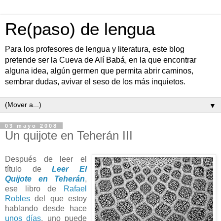
Re(paso) de lengua
Para los profesores de lengua y literatura, este blog
pretende ser la Cueva de Alí Babá, en la que encontrar
alguna idea, algún germen que permita abrir caminos,
sembrar dudas, avivar el seso de los más inquietos.
▼
03 mayo 2008
Un quijote en Teherán III
Después de leer el
título de
Leer El
Quijote en Teherán
,
ese libro de
Rafael
Robles
del que estoy
hablando desde hace
unos
días
, uno puede