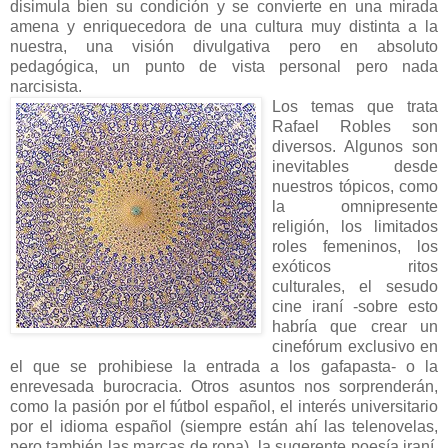
disimula bien su condición y se convierte en una mirada
amena y enriquecedora de una cultura muy distinta a la
nuestra, una visión divulgativa pero en absoluto
pedagógica, un punto de vista personal pero nada
narcisista.
Los temas que trata
Rafael Robles son
diversos. Algunos son
inevitables desde
nuestros tópicos, como
la omnipresente
religión, los limitados
roles femeninos, los
exóticos ritos
culturales, el sesudo
cine iraní -sobre esto
habría que crear un
cinefórum exclusivo en
el que se prohibiese la entrada a los gafapasta- o la
enrevesada burocracia. Otros asuntos nos sorprenderán,
como la pasión por el fútbol español, el interés universitario
por el idioma español (siempre están ahí las telenovelas,
pero también las marcas de ropa), la sugerente poesía iraní,