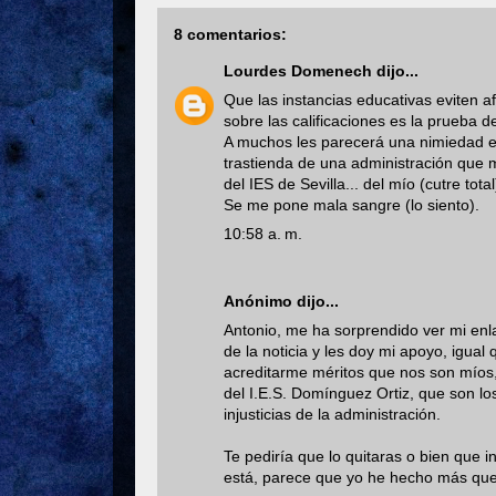
8 comentarios:
Lourdes Domenech
dijo...
Que las instancias educativas eviten 
sobre las calificaciones es la prueba 
A muchos les parecerá una nimiedad el
trastienda de una administración que mi
del IES de Sevilla... del mío (cutre total)
Se me pone mala sangre (lo siento).
10:58 a. m.
Anónimo dijo...
Antonio, me ha sorprendido ver mi enl
de la noticia y les doy mi apoyo, igua
acreditarme méritos que nos son míos
del I.E.S. Domínguez Ortiz, que son l
injusticias de la administración.
Te pediría que lo quitaras o bien que i
está, parece que yo he hecho más que 