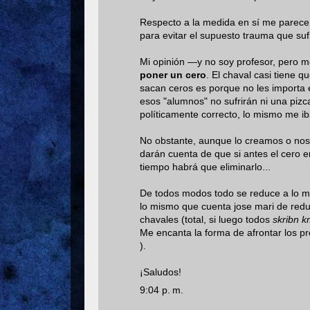
Respecto a la medida en sí me parece
para evitar el supuesto trauma que suf
Mi opinión —y no soy profesor, pero 
poner un cero
. El chaval casi tiene q
sacan ceros es porque no les importa e
esos "alumnos" no sufrirán ni una pizca
políticamente correcto, lo mismo me iba
No obstante, aunque lo creamos o n
darán cuenta de que si antes el cero e
tiempo habrá que eliminarlo...
De todos modos todo se reduce a lo mi
lo mismo que cuenta jose mari de reduci
chavales (total, si luego todos
skribn k
Me encanta la forma de afrontar los p
).
¡Saludos!
9:04 p. m.