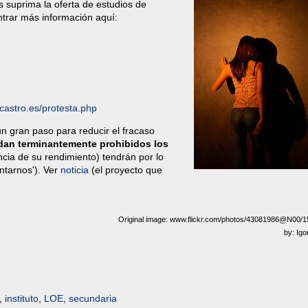
s suprima la oferta de estudios de
ntrar más información aquí:
castro.es/protesta.php
n gran paso para reducir el fracaso
an terminantemente prohibidos los
cia de su rendimiento) tendrán por lo
ntarnos'). Ver
noticia
(el proyecto que
Original image: www.flickr.com/photos/43081986@N00/
by: Ig
,
instituto
,
LOE
,
secundaria