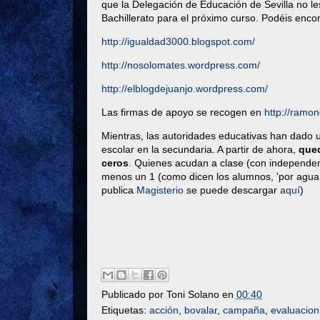
que la Delegación de Educación de Sevilla no le
Bachillerato para el próximo curso. Podéis enco
http://igualdad3000.blogspot.com/
http://nosolomates.wordpress.com/
http://elblogdejuanjo.wordpress.com/
Las firmas de apoyo se recogen en
http://ramon
Mientras, las autoridades educativas han dado u
escolar en la secundaria. A partir de ahora,
qued
ceros
. Quienes acudan a clase (con independen
menos un 1 (como dicen los alumnos, 'por agua
publica
Magisterio
se puede descargar
aquí
)
Publicado por
Toni Solano
en
00:40
Etiquetas:
acción
,
bovalar
,
campaña
,
evaluacion