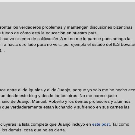
afrontar los verdaderos problemas y mantengan discusiones bizantinas
de fuego de cómo está la educación en nuestro país.
 nuevo sistema de calificación. A mí no me lo parece pues amaga la
ra hacia otro lado para no ver... por ejemplo el estado del IES Bovalar
...
ace entre el de Iguales y el de Juanjo, porque yo solo me he hecho ec
l que desde este blog y desde tantos otros. No me parece justo
, sino de Juanjo, Manuel, Roberto y los demás profesores y alumnos
os que verdaderamente estan luchando y sufriendo en sus carnes las
ncluyeras la lista completa que Juanjo incluyo en
este post
. Tal como
los demás, cosa que no es cierta.