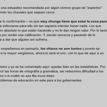
 una estupidez recomendada por algún cómico grupo de "
expertos"
rirán los chavales que saquen ceros.
me lo confirmaréis— es que
muy chunga tiene que estar la cosa para
ue esforzarse para ello sin tan siquiera intentar hacer nada. Los que
n absoluto lo que están haciendo y no le dan ningún valor. Por lo tant
 por recibir esa calificación. Y, siendo sinceros y pasando de lo
 a dar que alguien así sufriera.
os empeñemos en pensarlo,
los chicos no son tontos
y pronto se
ra la mayor vergüenza, ahora lo será el uno, con lo que de aquí a un
smo y ya se ha comentado aquí: quedar bien en las estadísticas. Por
r las horas de ortografía y gramática, así reducimos dificultad a los
mo n ls mobls no aze flta muxs klses
.
roblemas de educación en este país a los gobernantes