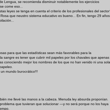
 de Lengua, se recomienda disminuir notablemente los ejercicios
 se come eso...
tas leyes se tenga en cuenta el criterio de los profesionales del sector
na Rosa que neustro sistema educativo es bueno... En fin, tengo 29 años
ilación...
osas para que las estadísticas sean más favorables para la
la sangre es tener que cubrir mil papeles por los chavales que apenas
abas conociendo mejor los nombres de los que no han venido ni una sol
 papeleo.
o un mundo burocrático!!!
mbién me llevé las manos a la cabeza. Menuda ley absurda proponían.
 problema que tuvieran que solucionar —y no será porque no los haya
iempo.