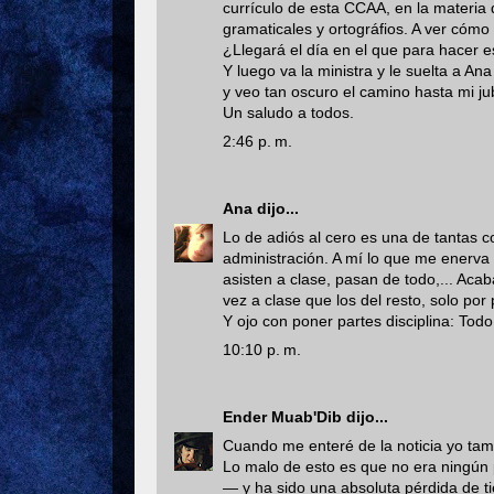
currículo de esta CCAA, en la materia
gramaticales y ortográfios. A ver cómo
¿Llegará el día en el que para hacer es
Y luego va la ministra y le suelta a A
y veo tan oscuro el camino hasta mi jub
Un saludo a todos.
2:46 p. m.
Ana
dijo...
Lo de adiós al cero es una de tantas c
administración. A mí lo que me enerva 
asisten a clase, pasan de todo,... Ac
vez a clase que los del resto, solo por
Y ojo con poner partes disciplina: Tod
10:10 p. m.
Ender Muab'Dib
dijo...
Cuando me enteré de la noticia yo ta
Lo malo de esto es que no era ningún
— y ha sido una absoluta pérdida de t