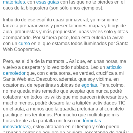
materiales
, con
esas guías
con las que no te pierdes en el
caos de la blogosfera (son sólo unos ejemplos).
Imbuido de ese espíritu cuasi primaveral, yo mismo me
lanzo a preparar wikis y presentaciones, mapas y blogs de
aula, propuestas y más propuestas, unas veces solo y otras
acompañado. Por si fuera poco, toda esta euforia la avivo
con un
curso
en el que estamos todos iluminados por Santa
Web Cooperativa.
Pero, es el día de la marmota... Así que, en unas horas, me
vuelvo a despertar y lo veo todo nublado. Leo un
artículo
demoledor
que, con cierta sorna, es verdad, crucifica a mi
Santa Web etc. Descubro, además, que soy víctima, en
ocasiones, de repentinas subidas de
egorías
. Para colmo,
no me queda más remedio que aceptar que nunca podré
colaborar en todos los wikis que me parecen interesantes y,
mucho menos, podré desarrollar a tutiplén actividades TIC
en el aula, a menos que la guardia pretoriana al completo
pacifique mis territorios. Por mucho que multiplique mis
horas frente a la pantalla (incluso con
fórmulas
innovadoras
), estoy atrapado en el tiempo y sólo puedo
aspirar a correr de agujero en agujero, rescatando de aquí y