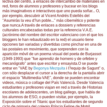
lectiva del centro, a enlaces de intercambio de materiales en
red, foros de alumnos y profesores y bucear en los blogs
más imaginativos e interactivos que uno pueda soñar... O,
por ejemplo, descubrir al Vicent Andrés Estellés del
"Asumiràs la veu d?un poble..." más cibernético y potente
que nunca.A través de enlaces a dossiers y referencias
culturales encabezadas todas por la referencia V.A.E.
(acrónimo del nombre del escritor valenciano con el que los
bloggers le han rebautizado en la red) el usuario tiene
opciones tan variadas y divertidas como pinchar en una de
las postales en movimiento, que sorprenden con la
aparición móvil de un poema visual del poeta de Burjassot
(1949-1993) que "fue aprendiz de hornero y de orfebre y
mecanógrafo" antes que escritor y ensayista.O se puede
entrar en "VAE by
Begonya Mezquita
i l?equip de Sagunt" o,
con sólo desplazar el cursor a la derecha de la pantalla abrir
el espacio "Multimedia-VAE", donde se pueden encontrar
videos, música o collage del País Valencià. Desde Valencia
estudiantes y profesores viajan en red a través de Historias
escolares de adolescentes, un blog gallego, que habla de
los alumnos de ESO, o pueden visitar, por ejemplo, la
Exposición sobre el Titanic que los estudiantes de segundo
ciclo de primaria del colegio Príncip Felipe de Motril