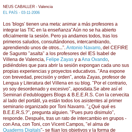
NEUS CABALLER - Valencia
EL PAÍS - 03-11-2006
Los 'blogs' tienen una meta: animar a más profesores a
integrar las TIC en la enseñanza"Aún no se ha abierto
oficialmente la sesión. Pero ya andamos todos, tras los
primeros saludos, consultándonos, intercambiando,
aprendiendo unos de otros...".
Antonio Navarro
, del CEFIRE
de Sagunto "asalta" a los profesores del IES Isabel de
Villena de Valencia,
Felipe Zayas
y a
Ana Ovando
,
pidiéndoles que para abrir la sesión expongan cada uno sus
propias experiencias y proyectos educativos. "Ana expone
con brevedad, precisión y orden", anota Zayas, profesor de
Lengua y Literatura del Villena en su blog. "Por el contrario,
yo soy desordenado y excesivo", aposdata.Se abre así el
Seminari d'edubloggers Blogs & B.E.E.R.S. Con la cervecita
al lado del portátil, ya están todos los asistentes al primer
seminario organizado por Toni Navarro. "¿Qué qué es
B.E.E.R.S.?", pregunta alguien. "Pues puro disimulo",
responde. Después, tras un rato de intercambio en grupos -
con Ana, con Toni, con Vicent Campos, "el alma de
Quaderns Digitals
"- se fijan los objetivos y la forma de