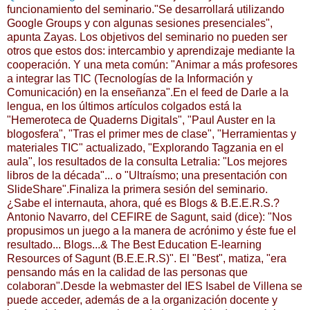
funcionamiento del seminario."Se desarrollará utilizando
Google Groups y con algunas sesiones presenciales",
apunta Zayas. Los objetivos del seminario no pueden ser
otros que estos dos: intercambio y aprendizaje mediante la
cooperación. Y una meta común: "Animar a más profesores
a integrar las TIC (Tecnologías de la Información y
Comunicación) en la enseñanza".En el feed de Darle a la
lengua, en los últimos artículos colgados está la
"Hemeroteca de Quaderns Digitals", "Paul Auster en la
blogosfera", "Tras el primer mes de clase", "Herramientas y
materiales TIC" actualizado, "Explorando Tagzania en el
aula", los resultados de la consulta Letralia: "Los mejores
libros de la década"... o "Ultraísmo; una presentación con
SlideShare".Finaliza la primera sesión del seminario.
¿Sabe el internauta, ahora, qué es Blogs & B.E.E.R.S.?
Antonio Navarro, del CEFIRE de Sagunt, said (dice): "Nos
propusimos un juego a la manera de acrónimo y éste fue el
resultado... Blogs...& The Best Education E-learning
Resources of Sagunt (B.E.E.R.S)". El "Best", matiza, "era
pensando más en la calidad de las personas que
colaboran".Desde la webmaster del IES Isabel de Villena se
puede acceder, además de a la organización docente y