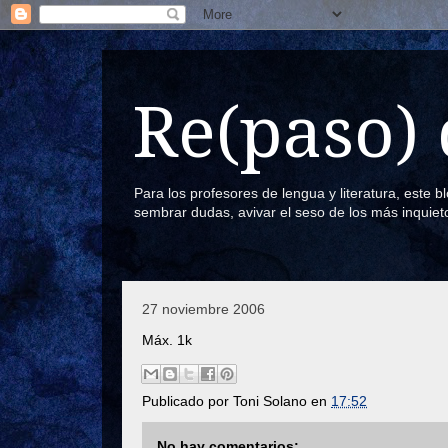
Re(paso) 
Para los profesores de lengua y literatura, este 
sembrar dudas, avivar el seso de los más inquiet
27 noviembre 2006
Máx. 1k
Publicado por
Toni Solano
en
17:52
No hay comentarios: