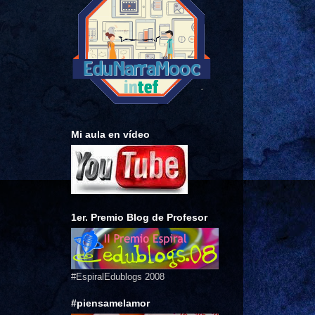
Mi aula en vídeo
1er. Premio Blog de Profesor
#EspiralEdublogs 2008
#piensamelamor