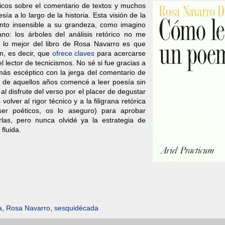
icos sobre el comentario de textos y muchos
ía a lo largo de la historia. Esta visión de la
nto insensible a su grandeza, como imagino
o: los árboles del análisis retórico no me
 lo mejor del libro de Rosa Navarro es que
ón, es decir, que
ofrece claves
para acercarse
el lector de tecnicismos. No sé si fue gracias a
ás escéptico con la jerga del comentario de
tir de aquellos años comencé a leer poesía sin
 al disfrute del verso por el placer de degustar
lver al rigor técnico y a la filigrana retórica
er poéticos, os lo aseguro) para aprobar
las, pero nunca olvidé ya la estrategia de
fluida.
a
,
Rosa Navarro
,
sesquidécada