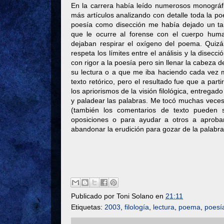
En la carrera había leído numerosos monográf
más artículos analizando con detalle toda la poes
poesía como disección me había dejado un ta
que le ocurre al forense con el cuerpo human
dejaban respirar el oxígeno del poema. Quizá
respeta los límites entre el análisis y la disecci
con rigor a la poesía pero sin llenar la cabeza d
su lectura o a que me iba haciendo cada vez m
texto retórico, pero el resultado fue que a par
los apriorismos de la visión filológica, entregado
y paladear las palabras. Me tocó muchas veces vo
(también los comentarios de texto pueden s
oposiciones o para ayudar a otros a aprobar
abandonar la erudición para gozar de la palabra 
Publicado por
Toni Solano
en
21:11
Etiquetas:
2003
,
filología
,
lectura
,
poema
,
poesí