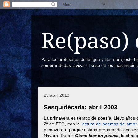
Re(paso) 
Para los profesores de lengua y literatura, este 
sembrar dudas, avivar el seso de los más inquiet
29 abril 2018
Sesquidécada: abril 2003
La primavera es tiempo de poesía. Llevo años de
2º de ESO, con la
lectura de poemas de amor
primavera o porque estaba preparando oposicio
Navarro Durán:
Cómo leer un poema
, la obra