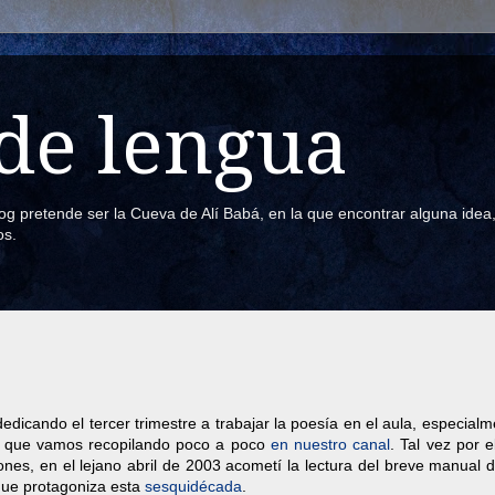
de lengua
blog pretende ser la Cueva de Alí Babá, en la que encontrar alguna ide
os.
dicando el tercer trimestre a trabajar la poesía en el aula, especial
, que vamos recopilando poco a poco
en nuestro canal
. Tal vez por e
nes, en el lejano abril de 2003 acometí la lectura del breve manual 
 que protagoniza esta
sesquidécada
.