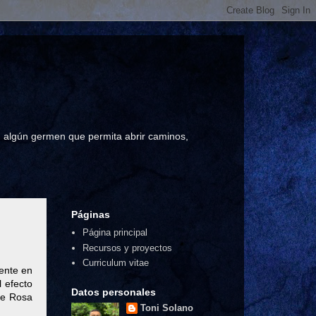
a, algún germen que permita abrir caminos,
Páginas
Página principal
Recursos y proyectos
Curriculum vitae
mente en
l efecto
Datos personales
de Rosa
Toni Solano