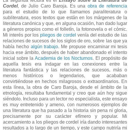
La segunda lectura es el
Ensayo sobre la Literatura de
Cordel
, de Julio Caro Baroja. Es una
obra de referencia
para el estudio de lo que llamamos
paraliteratura
o
subliteratura
, esos textos que están en los márgenes de la
literatura canónica y que, en alguna ocasión, han dado lugar
a géneros propios como el folletín, la fotonovela o el cómic.
Mi interés por los
pliegos de cordel
venía del estudio de las
relaciones de sucesos de los siglos de oro, sobre las que ya
había hecho
algún trabajo
. Me propuse encaminar mi tesis
hacia ese ámbito, después de haber abandonado el intento
inicial sobre la
Academia de los Nocturnos
. El propósito de
aquella tesis era indagar en las conexiones entre la
literatura fantástica y las relaciones de sucesos, más o
menos históricos o legendarios, que acababan
convirtiéndose en hechos milagrosos o extraordinarios. En
esta línea, la obra de Caro Baroja, desde el ámbito de la
etnología, resultaba fundamental y creo que aún hoy sigue
siéndolo. Incluso para un lector no especialista, este ensayo
es muy entretenido y ameno, con numerosos ejemplos de
una literatura que ha pasado a la historia sin pena ni gloria,
precisamente por su carácter efímero y popular. Mi
acercamiento a los pliegos de cordel iría dando interesantes
resultados a lo largo de un tiempo, y este campo nutriría mi