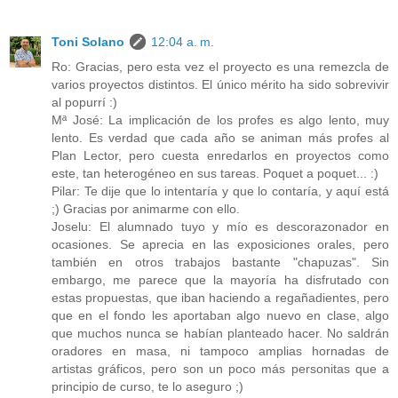
Toni Solano
12:04 a. m.
Ro: Gracias, pero esta vez el proyecto es una remezcla de
varios proyectos distintos. El único mérito ha sido sobrevivir
al popurrí :)
Mª José: La implicación de los profes es algo lento, muy
lento. Es verdad que cada año se animan más profes al
Plan Lector, pero cuesta enredarlos en proyectos como
este, tan heterogéneo en sus tareas. Poquet a poquet... :)
Pilar: Te dije que lo intentaría y que lo contaría, y aquí está
;) Gracias por animarme con ello.
Joselu: El alumnado tuyo y mío es descorazonador en
ocasiones. Se aprecia en las exposiciones orales, pero
también en otros trabajos bastante "chapuzas". Sin
embargo, me parece que la mayoría ha disfrutado con
estas propuestas, que iban haciendo a regañadientes, pero
que en el fondo les aportaban algo nuevo en clase, algo
que muchos nunca se habían planteado hacer. No saldrán
oradores en masa, ni tampoco amplias hornadas de
artistas gráficos, pero son un poco más personitas que a
principio de curso, te lo aseguro ;)