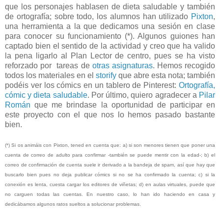
que los personajes hablasen de dieta saludable y también
de ortografía; sobre todo, los alumnos han utilizado
Pixton
,
una herramienta a la que dedicamos una sesión en clase
para conocer su funcionamiento (*). Algunos guiones han
captado bien el sentido de la actividad y creo que ha valido
la pena ligarlo al Plan Lector de centro, pues se ha visto
reforzado por tareas de
otras asignaturas
. Hemos recogido
todos los materiales en el
storify
que abre esta nota; también
podéis ver los cómics en un tablero de Pinterest:
Ortografía,
cómic y dieta saludable
. Por último, quiero agradecer a
Pilar
Román
que me brindase la oportunidad de participar en
este proyecto con el que nos lo hemos pasado bastante
bien.
(*) Si os animáis con Pixton, tened en cuenta que: a) si son menores tienen que poner una
cuenta de correo de adulto para confirmar -también se puede mentir con la edad-; b) el
correo de confirmación de cuenta suele ir derivado a la bandeja de spam, así que hay que
buscarlo bien pues no deja publicar cómics si no se ha confirmado la cuenta; c) si la
conexión es lenta, cuesta cargar los editores de viñetas; d) en aulas virtuales, puede que
no carguen todas las cuentas. En nuestro caso, lo han ido haciendo en casa y
dedicábamos algunos ratos sueltos a solucionar problemas.