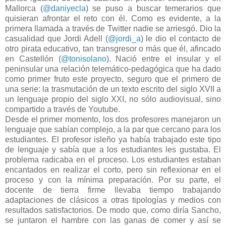
Mallorca (
@daniyecla
) se puso a buscar temerarios que
quisieran afrontar el reto con él. Como es evidente, a la
primera llamada a través de Twitter nadie se arriesgó. Dio la
casualidad que Jordi Adell (
@jordi_a
) le dio el contacto de
otro pirata educativo, tan transgresor o más que él, afincado
en Castellón (
@tonisolano
). Nació entre el insular y el
peninsular una relación telemático-pedagógica que ha dado
como primer fruto este proyecto, seguro que el primero de
una serie: la trasmutación de un texto escrito del siglo XVII a
un lenguaje propio del siglo XXI, no sólo audiovisual, sino
compartido a través de Youtube.
Desde el primer momento, los dos profesores manejaron un
lenguaje que sabían complejo, a la par que cercano para los
estudiantes. El profesor isleño ya había trabajado este tipo
de lenguaje y sabía que a los estudiantes les gustaba. El
problema radicaba en el proceso. Los estudiantes estaban
encantados en realizar el corto, pero sin reflexionar en el
proceso y con la mínima preparación. Por su parte, el
docente de tierra firme llevaba tiempo trabajando
adaptaciones de clásicos a otras tipologías y medios con
resultados satisfactorios. De modo que, como diría Sancho,
se juntaron el hambre con las ganas de comer y así se