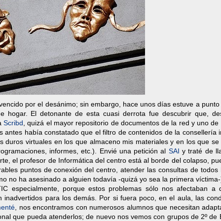
ncido por el desánimo; sin embargo, hace unos días estuve a punto d
de hogar. El detonante de esta cuasi derrota fue descubrir que, de
 a
Scribd
, quizá el mayor repositorio de documentos de la red y uno de
antes había constatado que el filtro de contenidos de la consellería
os duros virtuales en los que almaceno mis materiales y en los que se 
ogramaciones, informes, etc.). Envié una petición al
SAI
y traté de l
rte, el profesor de Informática del centro está al borde del colapso, pu
ables puntos de conexión del centro, atender las consultas de todos 
o no ha asesinado a alguien todavía -quizá yo sea la primera víctima-
TIC especialmente, porque estos problemas sólo nos afectaban a 
nadvertidos para los demás. Por si fuera poco, en el aula, las cond
menté
, nos encontramos con numerosos alumnos que necesitan adapt
ersonal que pueda atenderlos; de nuevo nos vemos con grupos de 2º de