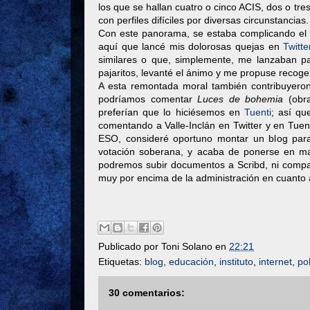
los que se hallan cuatro o cinco ACIS, dos o tre
con perfiles difíciles por diversas circunstancias.
Con este panorama, se estaba complicando el ini
aquí que lancé mis dolorosas quejas en
Twitte
similares o que, simplemente, me lanzaban p
pajaritos, levanté el ánimo y me propuse recoge
A esta remontada moral también contribuyero
podríamos comentar
Luces de bohemia
(obra
preferían que lo hiciésemos en
Tuenti
; así qu
comentando a Valle-Inclán en Twitter y en Tuent
ESO, consideré oportuno montar un blog para 
votación soberana, y acaba de ponerse en m
podremos subir documentos a Scribd, ni compar
muy por encima de la administración en cuanto 
Publicado por
Toni Solano
en
22:21
Etiquetas:
blog
,
educación
,
instituto
,
internet
,
pol
30 comentarios: