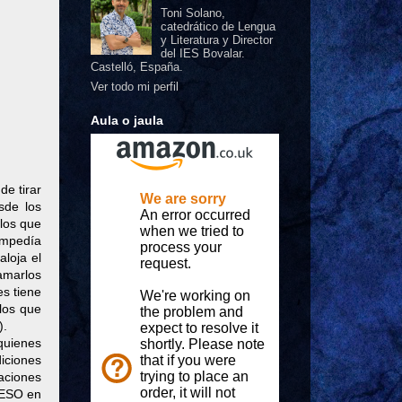
Toni Solano,
catedrático de Lengua
y Literatura y Director
del IES Bovalar.
Castelló, España.
Ver todo mi perfil
Aula o jaula
e tirar
sde los
 los que
 impedía
aloja el
lamarlos
es tiene
los que
).
quienes
iciones
aciones
 ESO en