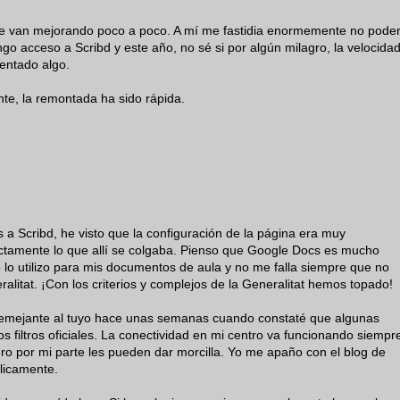
e van mejorando poco a poco. A mí me fastidia enormemente no pode
engo acceso a Scribd y este año, no sé si por algún milagro, la velocida
entado algo.
nte, la remontada ha sido rápida.
a Scribd, he visto que la configuración de la página era muy
actamente lo que allí se colgaba. Pienso que Google Docs es mucho
 lo utilizo para mis documentos de aula y no me falla siempre que no
neralitat. ¡Con los criterios y complejos de la Generalitat hemos topado!
emejante al tuyo hace unas semanas cuando constaté que algunas
s filtros oficiales. La conectividad en mi centro va funcionando siempr
 pero por mi parte les pueden dar morcilla. Yo me apaño con el blog de
licamente.