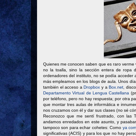
Quienes me conocen saben que es raro verme ve
no la toalla, sino la sección entera de ropa 
ordenadores del instituto, no se podía acceder
más empleamos en los blogs de aula. Unos días 
también el acceso a
Dropbox
y a
Box.net
, disc
Departamento Virtual de Lengua Castellana
(pr
por teléfono, pero no hay respuesta; por otra pa
que montar tres aulas de informática e innumer
nos cruzamos con él y dar sus clases (no sé cóm
Reconozco que me sentí frustrado, con las 
andamos enredados en este asunto, y pasaban i
tampoco son para echar cohetes: Como
ya co
significativas (ACIS) y para los que no hay p