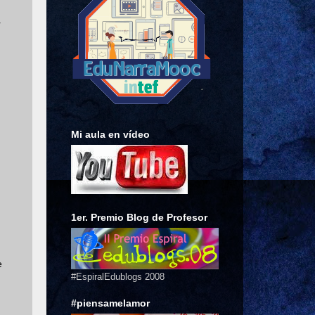
r
d
Mi aula en vídeo
1er. Premio Blog de Profesor
e
#EspiralEdublogs 2008
#piensamelamor