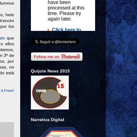
 alumnos
ro, hete
trances
por los
ato
que
ro ellos
stamos,
en 3º de
os, por
sas, no
Quijote News 2015
do está
e & Frown
'
Narrativa Digital