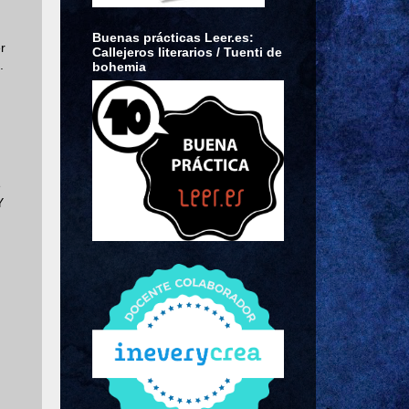
Buenas prácticas Leer.es:
r
Callejeros literarios / Tuenti de
.
bohemia
e
Y