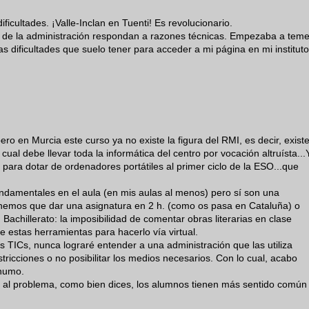
ficultades. ¡Valle-Inclan en Tuenti! Es revolucionario.
ros de la administración respondan a razones técnicas. Empezaba a teme
las dificultades que suelo tener para acceder a mi página en mi instituto
ro en Murcia este curso ya no existe la figura del RMI, es decir, exist
cual debe llevar toda la informática del centro por vocación altruísta...
 para dotar de ordenadores portátiles al primer ciclo de la ESO...que
ndamentales en el aula (en mis aulas al menos) pero sí son una
tenemos que dar una asignatura en 2 h. (como os pasa en Cataluña) o
Bachillerato: la imposibilidad de comentar obras literarias en clase
estas herramientas para hacerlo vía virtual.
 TICs, nunca lograré entender a una administración que las utiliza
icciones o no posibilitar los medios necesarios. Con lo cual, acabo
 humo.
n al problema, como bien dices, los alumnos tienen más sentido común