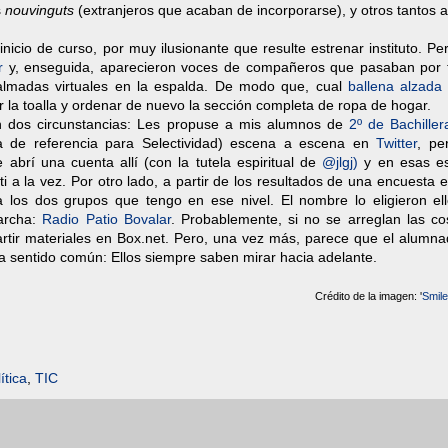
s
nouvinguts
(extranjeros que acaban de incorporarse), y otros tantos
cio de curso, por muy ilusionante que resulte estrenar instituto. Pe
r
y, enseguida, aparecieron voces de compañeros que pasaban por 
almadas virtuales en la espalda. De modo que, cual
ballena alzada
r la toalla y ordenar de nuevo la sección completa de ropa de hogar.
n dos circunstancias: Les propuse a mis alumnos de
2º de Bachiller
 de referencia para Selectividad) escena a escena en
Twitter
, pe
e abrí una cuenta allí (con la tutela espiritual de
@jlgj)
y en esas e
i a la vez. Por otro lado, a partir de los resultados de una encuesta 
los dos grupos que tengo en ese nivel. El nombre lo eligieron ell
archa:
Radio Patio Bovalar
. Probablemente, si no se arreglan las co
tir materiales en Box.net. Pero, una vez más, parece que el alumna
a sentido común: Ellos siempre saben mirar hacia adelante.
Crédito de la imagen: '
Smil
ítica
,
TIC