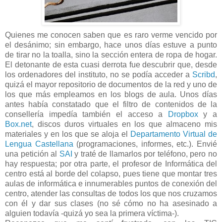
Quienes me conocen saben que es raro verme vencido por
el desánimo; sin embargo, hace unos días estuve a punto
de tirar no la toalla, sino la sección entera de ropa de hogar.
El detonante de esta cuasi derrota fue descubrir que, desde
los ordenadores del instituto, no se podía acceder a
Scribd
,
quizá el mayor repositorio de documentos de la red y uno de
los que más empleamos en los blogs de aula. Unos días
antes había constatado que el filtro de contenidos de la
consellería impedía también el acceso a
Dropbox
y a
Box.net
, discos duros virtuales en los que almaceno mis
materiales y en los que se aloja el
Departamento Virtual de
Lengua Castellana
(programaciones, informes, etc.). Envié
una petición al
SAI
y traté de llamarlos por teléfono, pero no
hay respuesta; por otra parte, el profesor de Informática del
centro está al borde del colapso, pues tiene que montar tres
aulas de informática e innumerables puntos de conexión del
centro, atender las consultas de todos los que nos cruzamos
con él y dar sus clases (no sé cómo no ha asesinado a
alguien todavía -quizá yo sea la primera víctima-).