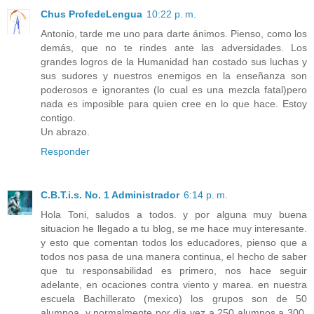
Chus ProfedeLengua
10:22 p. m.
Antonio, tarde me uno para darte ánimos. Pienso, como los
demás, que no te rindes ante las adversidades. Los
grandes logros de la Humanidad han costado sus luchas y
sus sudores y nuestros enemigos en la enseñanza son
poderosos e ignorantes (lo cual es una mezcla fatal)pero
nada es imposible para quien cree en lo que hace. Estoy
contigo.
Un abrazo.
Responder
C.B.T.i.s. No. 1 Administrador
6:14 p. m.
Hola Toni, saludos a todos. y por alguna muy buena
situacion he llegado a tu blog, se me hace muy interesante.
y esto que comentan todos los educadores, pienso que a
todos nos pasa de una manera continua, el hecho de saber
que tu responsabilidad es primero, nos hace seguir
adelante, en ocaciones contra viento y marea. en nuestra
escuela Bachillerato (mexico) los grupos son de 50
alumnoa, y normalmente por dia vez a 250 alumnos a 300.