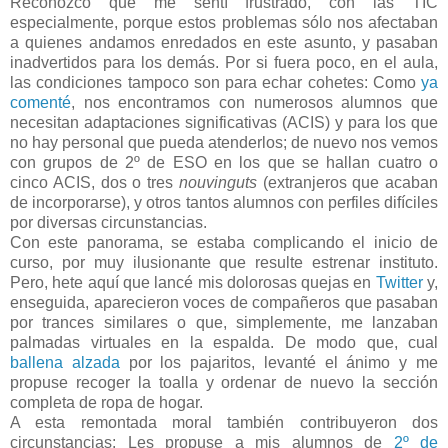
Reconozco que me sentí frustrado, con las TIC
especialmente, porque estos problemas sólo nos afectaban
a quienes andamos enredados en este asunto, y pasaban
inadvertidos para los demás. Por si fuera poco, en el aula,
las condiciones tampoco son para echar cohetes: Como
ya
comenté
, nos encontramos con numerosos alumnos que
necesitan adaptaciones significativas (ACIS) y para los que
no hay personal que pueda atenderlos; de nuevo nos vemos
con grupos de 2º de ESO en los que se hallan cuatro o
cinco ACIS, dos o tres
nouvinguts
(extranjeros que acaban
de incorporarse), y otros tantos alumnos con perfiles difíciles
por diversas circunstancias.
Con este panorama, se estaba complicando el inicio de
curso, por muy ilusionante que resulte estrenar instituto.
Pero, hete aquí que lancé mis dolorosas quejas en
Twitter
y,
enseguida, aparecieron voces de compañeros que pasaban
por trances similares o que, simplemente, me lanzaban
palmadas virtuales en la espalda. De modo que, cual
ballena alzada
por los pajaritos, levanté el ánimo y me
propuse recoger la toalla y ordenar de nuevo la sección
completa de ropa de hogar.
A esta remontada moral también contribuyeron dos
circunstancias: Les propuse a mis alumnos de
2º de