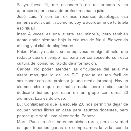
Si yo fuese él, me escondería en un armario y no
aparecería por la sala de profesores hasta julio.
José Luis: Y con tan eximios recursos despliegas esa
inmensa actividad... ¡Cómo no voy a acordarme de tu tutela
espiritual!
Inés: A veces es una suerte ser minoría, pero también
agota andar siempre bajo la etiqueta de friqui. Bienvenida
al blog y al club de blogfesores.
Patxo: Pues ya sabes, si me equivoco en algo, dímelo, que
redacto casi en tiempo real para ser consecuente con esta
cultura del consumo rápido de información.
Carlota: No poder atender las dificultades del aula me
altera más que lo de las TIC, porque es tan fácil de
solucionar con otro profesor (o una media jornada). Hay un
alumno chino que no habla nada, pero nadie puede
dedicarle tiempo por estar en un grupo con otros 30
alumnos. Eso es doloroso.
Lu: Confiábamos que la escuela 2.0 nos permitiría dejar de
ocupar horas libres en casa para asuntos docentes, pero
parece que será justo al contrario. Penoso.
Maru: Pues no sé si seremos bichos raros, pero la verdad
es que tenemos ganas de complicarnos la vida: con lo