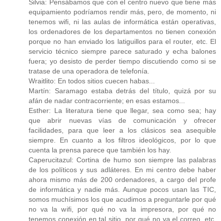
Silvia: Pensábamos que con el centro nuevo que tiene más
equipamiento podríamos rendir más, pero, de momento, ni
tenemos wifi, ni las aulas de informática están operativas,
los ordenadores de los departamentos no tienen conexión
porque no han enviado los latiguillos para el router, etc. El
servicio técnico siempre parece saturado y echa balones
fuera; yo desisto de perder tiempo discutiendo como si se
tratase de una operadora de telefonía.
Wraitlito: En todos sitios cuecen habas...
Martín: Saramago estaba detrás del título, quizá por su
afán de nadar contracorriente; en esas estamos...
Esther: La literatura tiene que llegar, sea como sea; hay
que abrir nuevas vías de comunicación y ofrecer
facilidades, para que leer a los clásicos sea asequible
siempre. En cuanto a los filtros ideológicos, por lo que
cuenta la prensa parece que también los hay.
Caperucitazul: Cortina de humo son siempre las palabras
de los políticos y sus adláteres. En mi centro debe haber
ahora mismo más de 200 ordenadores, a cargo del profe
de informática y nadie más. Aunque pocos usan las TIC,
somos muchísimos los que acudimos a preguntarle por qué
no va la wifi, por qué no va la impresora, por qué no
tenemos conexión en tal sitio, por qué no va el correo, etc.