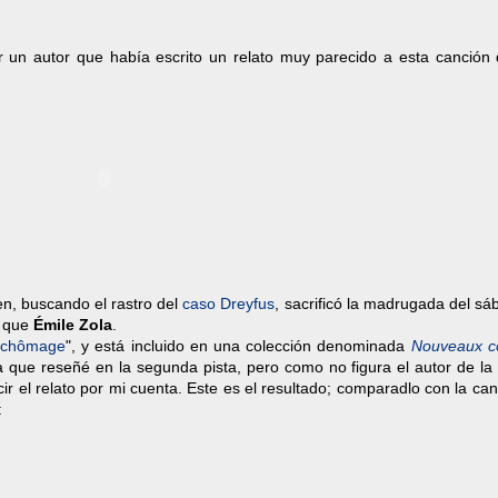
r un autor que había escrito un relato muy parecido a esta canción
en, buscando el rastro del
caso Dreyfus
, sacrificó la madrugada del s
o que
Émile Zola
.
 chômage
", y está incluido en una colección denominada
Nouveaux c
 que reseñé en la segunda pista, pero como no figura el autor de la
cir el relato por mi cuenta. Este es el resultado; comparadlo con la ca
: