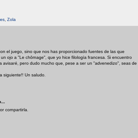
ves
,
Zola
n el juego, sino que nos has proporcionado fuentes de las que
 un ojo a "Le chômage", que yo hice filología francesa. Si encuentro
 la avisaré, pero dudo mucho que, pese a ser un "advenedizo", seas de
 siguiente!! Un saludo.
...
or compartirla.