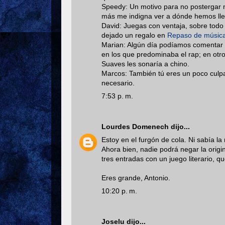
Speedy: Un motivo para no postergar má
más me indigna ver a dónde hemos lle
David: Juegas con ventaja, sobre todo
dejado un regalo en
Repaso de músic
Marian: Algún día podíamos comentar l
en los que predominaba el rap; en otro
Suaves les sonaría a chino.
Marcos: También tú eres un poco culpab
necesario.
7:53 p. m.
Lourdes Domenech
dijo...
Estoy en el furgón de cola. Ni sabía la
Ahora bien, nadie podrá negar la origi
tres entradas con un juego literario, 
Eres grande, Antonio.
10:20 p. m.
Joselu
dijo...