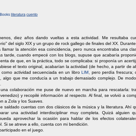
Books
literatura
cuento
enos, diez años dando vueltas a esta actividad. Me resultaba cur
io" del siglo XIX y un grupo de rock gallego de finales del XX. Duran
 llamar la atención esa coincidencia, pero nunca encontraba una cla
Más tarde, cuando empecé con los blogs, supuse que acabaría proponi
nta de que, en la práctica, todo se complicaba: si proponía un acert
iese el texto original, acabarían la actividad (de hecho, a partir de 
lo como actividad secuenciada en un libro
LIM
, pero perdía frescura;
-, algo que me conducía a un trabajo demasiado complejo. De modo
.
una colaboración me puse de nuevo en marcha para rescatarla: tra
enedizo) y recopilé información al respecto. Al final, se volvió a comp
n a Zola y los Suaves.
e saldado cuentas con dos clásicos de la música y la literatura. Ahí 
rar una actividad interdisciplinar muy completa. Quizá alguien q
pueda aprovechar la ocasión para hablar de los efectos colaterale
l. Si se atreve a ello, cuenta con mi bendición.
participado en el juego.