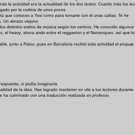
s la actividad era la actualidad de los dos textos. Cuanto más los leo
gado por la codicia de unos pocos.
 tú que conoces a Yosi como para tomarte con él unas cañas. Te he
a
. Un abrazo viejuno.
os distintos estilos de música según los centros. He conocido algunos
s, el heavy; ahora ando entre el reggaeton y el flamenqueo, así que lo
le, junto a Patxo, pues en Barcelona recibió esta actividad el empuje
 respuesta, ni podía imaginarla.
nalidad de la idea. Has logrado mantener en vilo a tus lectores durante
que ha culminado con una traducción realizada
ex professo
.