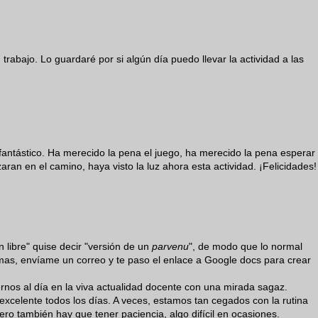
abajo. Lo guardaré por si algún día puedo llevar la actividad a las
s fantástico. Ha merecido la pena el juego, ha merecido la pena esperar
ran en el camino, haya visto la luz ahora esta actividad. ¡Felicidades!
 libre" quise decir "versión de un
parvenu
", de modo que lo normal
imas, envíame un correo y te paso el enlace a Google docs para crear
rnos al día en la viva actualidad docente con una mirada sagaz.
 excelente todos los días. A veces, estamos tan cegados con la rutina
ero también hay que tener paciencia, algo difícil en ocasiones.