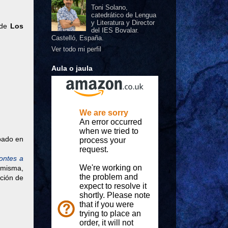
Toni Solano,
catedrático de Lengua
y Literatura y Director
 de
Los
del IES Bovalar.
Castelló, España.
Ver todo mi perfil
Aula o jaula
ábado en
ontes a
 misma,
nción de