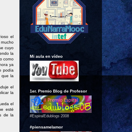
ioso el
te mucho
se cuyo
endo la
Mi aula en vídeo
ijo como
ahora ya
 o podía
 que la
duje el
1er. Premio Blog de Profesor
licar la
queda el
ue esté
s de la
#EspiralEdublogs 2008
#piensamelamor