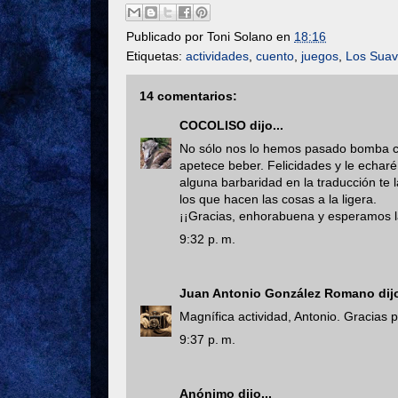
Publicado por
Toni Solano
en
18:16
Etiquetas:
actividades
,
cuento
,
juegos
,
Los Sua
14 comentarios:
COCOLISO
dijo...
No sólo nos lo hemos pasado bomba co
apetece beber. Felicidades y le echaré
alguna barbaridad en la traducción te
los que hacen las cosas a la ligera.
¡¡Gracias, enhorabuena y esperamos la
9:32 p. m.
Juan Antonio González Romano
dijo
Magnífica actividad, Antonio. Gracias p
9:37 p. m.
Anónimo dijo...