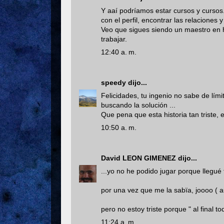
Y aaí podríamos estar cursos y cursos..
con el perfil, encontrar las relaciones 
Veo que sigues siendo un maestro en h
trabajar.
12:40 a. m.
speedy
dijo...
Felicidades, tu ingenio no sabe de lím
buscando la solución ...
Que pena que esta historia tan triste, 
10:50 a. m.
David LEON GIMENEZ
dijo...
...yo no he podido jugar porque llegué t
por una vez que me la sabïa, joooo (
pero no estoy triste porque " al final to
11:24 a. m.