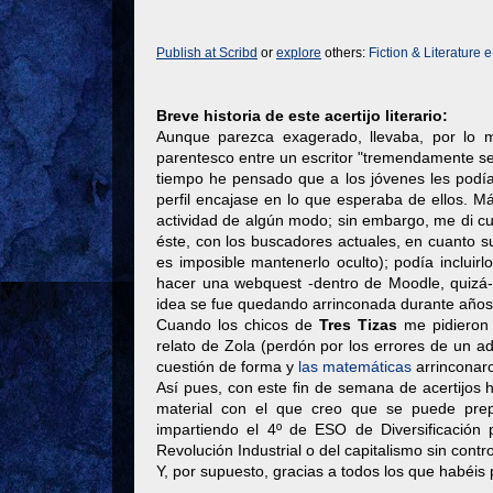
Publish at Scribd
or
explore
others:
Fiction & Literature
e
Breve historia de este acertijo literario:
Aunque parezca exagerado, llevaba, por lo m
parentesco entre un escritor "tremendamente ser
tiempo he pensado que a los jóvenes les podía
perfil encajase en lo que esperaba de ellos. 
actividad de algún modo; sin embargo, me di cue
éste, con los buscadores actuales, en cuanto sub
es imposible mantenerlo oculto); podía incluir
hacer una webquest -dentro de Moodle, quizá
idea se fue quedando arrinconada durante años
Cuando los chicos de
Tres Tizas
me pidieron 
relato de Zola (perdón por los errores de un adv
cuestión de forma y
las matemáticas
arrinconaro
Así pues, con este fin de semana de acertijos h
material con el que creo que se puede prepa
impartiendo el 4º de ESO de Diversificación 
Revolución Industrial o del capitalismo sin contro
Y, por supuesto, gracias a todos los que habéis 