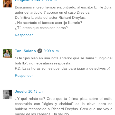
Blogmaníacos
1:50 a. m.
Buscamos y, creo hemos encontrado, al escritor Emile Zola,
autor del artículo J´accuse en el caso Dreyfus.
Definitiva la pista del actor Richard Dreyfus.
¿He acertado el famoso acertijo literario?
¿Tú crees que estas son horas?
Responder
Toni Solano
9:09 a. m.
Si te fijas bien en una nota anterior que se llama "Elogio del
bolsillo", no necesitarás respuesta.
P.D. Esas horas son estupendas para jugar a detectives ;-)
Responder
Joselu
10:43 a. m.
¿Y qué relato es? Creo que tu última pista sobre el estilo
construido con "lógica y claridad" da la clave, pero no
hubiera reconocido a Richard Dreyfus. Creo que me voy a
mesar de los cabellos. Un saludo.