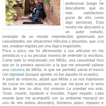
profesional (luego he
descubierto que es
más satisfactorio
gozar de ella como
algo personal). Esta
novela me descubrió a
un autor extraño,
revelador de un mundo impredecible gobernado por
casualidades, por situaciones ridículas y absurdas, que, a la
vez, estaban regidas por una lógica inapelable.
Poco a poco, me fui aficionando a sus artículos en los
periódicos y a su peculiar manera de entender la escritura.
Como todo lo relacionado con Millás, una casualidad hizo
que en la primera oposición a la que me presenté saliese
una
columna
de Millás, lo que me permitió salvar el trance
con dignidad (aunque aprobé, no fue aquella mi ocasión).
A partir de entonces, atisbé que Millás y yo nos habríamos
de cruzar en más ocasiones, así que me puse en la seria
tarea de leer su obra. Así vinieron
La soledad era esto
,
Tonto, muerto, bastardo e invisible
,
Papel mojado
,
Letra
muerta
(que me acompañó con su ambiente monacal en
uno de mis exilios docentes),
Números pares, impares e