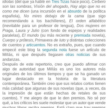
idiotas
(del que ya hablé en
Tres Tizas
hace poco),
Cerbero
son las sombras
,
Visión del ahogado
,
Hay algo que no es
como me dicen
(una incursión en el
absurdo
de la política
española),
No mires debajo de la cama
(que sigo
recomendando a los bachilleres),
El orden alfabético
(inevitable para un profesor de lengua),
Dos mujeres en
Praga
,
Laura y Julio
(con fondo de espejos y realidades
paralelas),
El mundo
(su más reciente y
premiada
novela),
Cuerpo y prótesis
,
Primavera de luto
y distintas colecciones
de cuentos y
articuentos
. No es extraño, pues, que cuando
empecé este blog la
segunda nota
fuese un artículo de
Millás, ni que después llegasen
otras noticias
de sus
andanzas.
Después de este repertorio, creo que puedo afirmar con
algo de autoridad que Millás es uno los autores más
originales de los últimos tiempos y que se ha ganado un
lugar destacado en la historia de la literatura
contemporánea. También creo que sus relatos cortos tienen
más calidad que algunas de sus novelas (que, a veces, da
la impresión de que están hechas de retales de sus
cuentos). Y me alegro de que le den premios. No sé por
qué, a los críticos les suele molestar que un autor que vende
muchos libros reciba premios. Está claro que hay premios