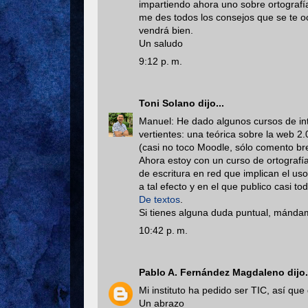
impartiendo ahora uno sobre ortografí
me des todos los consejos que se te o
vendrá bien.
Un saludo
9:12 p. m.
Toni Solano
dijo...
Manuel: He dado algunos cursos de int
vertientes: una teórica sobre la web 2.0
(casi no toco Moodle, sólo comento br
Ahora estoy con un curso de ortografía
de escritura en red que implican el us
a tal efecto y en el que publico casi t
De textos
.
Si tienes alguna duda puntual, mándam
10:42 p. m.
Pablo A. Fernández Magdaleno
dijo.
Mi instituto ha pedido ser TIC, así qu
Un abrazo