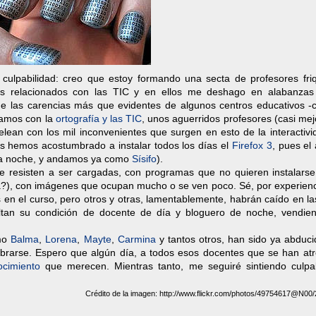
culpabilidad: creo que estoy formando una secta de profesores friq
sos relacionados con las TIC y en ellos me deshago en alabanzas
 de las carencias más que evidentes de algunos centros educativos -
stamos con la
ortografía y las TIC
, unos aguerridos profesores (casi mej
lean con los mil inconvenientes que surgen en esto de la interactivi
nos hemos acostumbrado a instalar todos los días el
Firefox 3
, pues el
 la noche, y andamos ya como
Sísifo
).
e resisten a ser cargadas, con programas que no quieren instalarse
ica?), con imágenes que ocupan mucho o se ven poco. Sé, por experien
en el curso, pero otros y otras, lamentablemente, habrán caído en l
ltan su condición de docente de día y bloguero de noche, vendie
omo
Balma
,
Lorena
,
Mayte
,
Carmina
y tantos otros, han sido ya abduci
librarse. Espero que algún día, a todos esos docentes que se han atr
ocimiento
que merecen. Mientras tanto, me seguiré sintiendo culpa
Crédito de la imagen: http://www.flickr.com/photos/49754617@N00