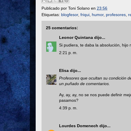
Publicado por
Toni Solano
en
23:56
Etiquetas:
blogfesor
,
friqui
,
humor
,
profesores
,
r
25 comentarios:
Leonor Quintana
dijo...
Si pudiera, te daba la absolución, hijo
2:21 p. m.
Elisa
dijo...
Profesores que ocultan su condición d
un puñado de comentarios.
Ay, ay, ay, no se nos puede definir mej
pasamos?
4:39 p. m.
Lourdes Domenech
dijo...