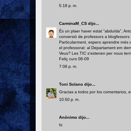
5:18 p. m.
CarminaM_CS
dijo...
És un plaer haver estat "abduïda", Ant
conversió de professors a blogfessors e
Particularment, espero aprendre més 
el professorat: al Departament em dem
Veus? Les TIC s'estenen per nous terri
Feliç curs 08-09
7:08 p. m.
Toni Solano
dijo...
Gracias a todos por los comentarios, e
10:50 p. m.
Anónimo dijo...
hi