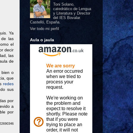
Toni Solano,
catedrático de Lengua
y Literatura y Director
del IES Bovalar.
Castelló, España.
Ver todo mi perfil
uis. Ya
 de las
Aula o jaula
como el
or decir
dad, las
 aula de
 bien o
cia, que
as
redes
ndo sus
das por
evido a
ble por
/22690346