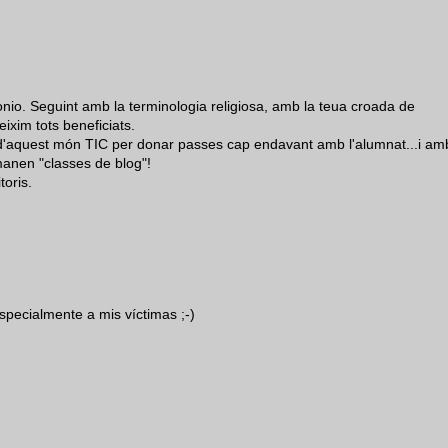
onio. Seguint amb la terminologia religiosa, amb la teua croada de
ixim tots beneficiats.
d'aquest món TIC per donar passes cap endavant amb l'alumnat...i am
anen "classes de blog"!
toris.
specialmente a mis víctimas ;-)