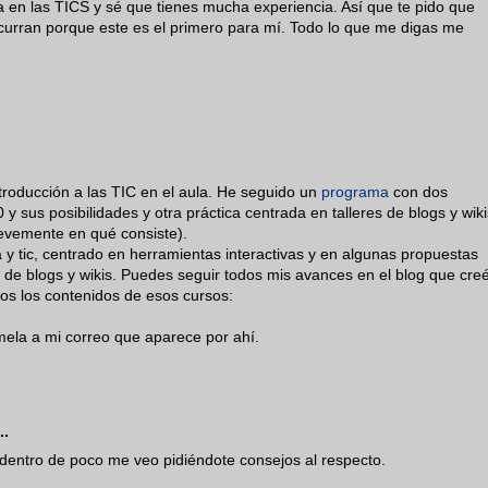
a en las TICS y sé que tienes mucha experiencia. Así que te pido que
curran porque este es el primero para mí. Todo lo que me digas me
roducción a las TIC en el aula. He seguido un
programa
con dos
 y sus posibilidades y otra práctica centrada en talleres de blogs y wiki
evemente en qué consiste).
 y tic, centrado en herramientas interactivas y en algunas propuestas
o de blogs y wikis. Puedes seguir todos mis avances en el blog que cre
odos los contenidos de esos cursos:
ela a mi correo que aparece por ahí.
..
e dentro de poco me veo pidiéndote consejos al respecto.