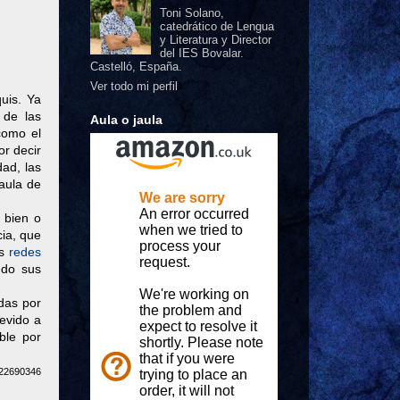
Toni Solano,
catedrático de Lengua
y Literatura y Director
del IES Bovalar.
Castelló, España.
Ver todo mi perfil
uis. Ya
 de las
Aula o jaula
como el
or decir
dad, las
 aula de
 bien o
cia, que
as
redes
ndo sus
das por
evido a
ble por
/22690346