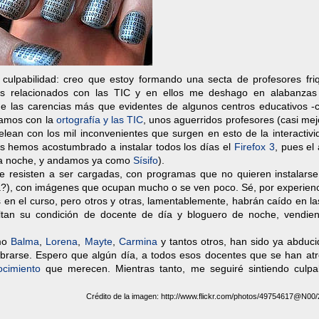
culpabilidad: creo que estoy formando una secta de profesores friq
sos relacionados con las TIC y en ellos me deshago en alabanzas
 de las carencias más que evidentes de algunos centros educativos -
stamos con la
ortografía y las TIC
, unos aguerridos profesores (casi mej
lean con los mil inconvenientes que surgen en esto de la interactivi
nos hemos acostumbrado a instalar todos los días el
Firefox 3
, pues el
 la noche, y andamos ya como
Sísifo
).
e resisten a ser cargadas, con programas que no quieren instalarse
ica?), con imágenes que ocupan mucho o se ven poco. Sé, por experien
en el curso, pero otros y otras, lamentablemente, habrán caído en l
ltan su condición de docente de día y bloguero de noche, vendie
omo
Balma
,
Lorena
,
Mayte
,
Carmina
y tantos otros, han sido ya abduci
librarse. Espero que algún día, a todos esos docentes que se han atr
ocimiento
que merecen. Mientras tanto, me seguiré sintiendo culpa
Crédito de la imagen: http://www.flickr.com/photos/49754617@N00