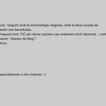
onio. Seguint amb la terminologia religiosa, amb la teua croada de
ixim tots beneficiats.
d'aquest món TIC per donar passes cap endavant amb l'alumnat...i am
anen "classes de blog"!
toris.
specialmente a mis víctimas ;-)