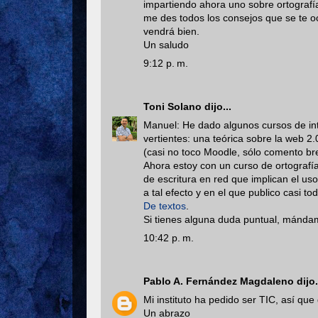
impartiendo ahora uno sobre ortografí
me des todos los consejos que se te o
vendrá bien.
Un saludo
9:12 p. m.
Toni Solano
dijo...
Manuel: He dado algunos cursos de int
vertientes: una teórica sobre la web 2.0
(casi no toco Moodle, sólo comento br
Ahora estoy con un curso de ortografía
de escritura en red que implican el us
a tal efecto y en el que publico casi t
De textos
.
Si tienes alguna duda puntual, mándam
10:42 p. m.
Pablo A. Fernández Magdaleno
dijo.
Mi instituto ha pedido ser TIC, así qu
Un abrazo