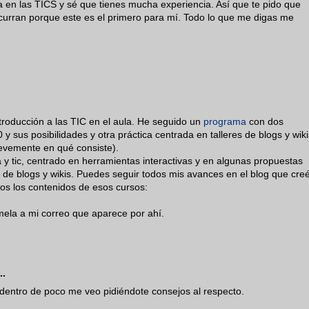
a en las TICS y sé que tienes mucha experiencia. Así que te pido que
curran porque este es el primero para mí. Todo lo que me digas me
roducción a las TIC en el aula. He seguido un
programa
con dos
 y sus posibilidades y otra práctica centrada en talleres de blogs y wiki
evemente en qué consiste).
 y tic, centrado en herramientas interactivas y en algunas propuestas
o de blogs y wikis. Puedes seguir todos mis avances en el blog que cre
odos los contenidos de esos cursos:
ela a mi correo que aparece por ahí.
..
e dentro de poco me veo pidiéndote consejos al respecto.