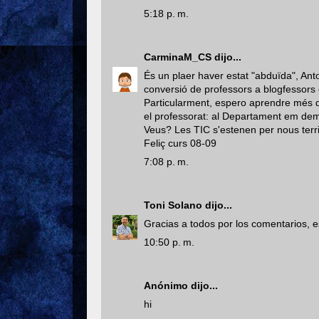
5:18 p. m.
CarminaM_CS
dijo...
És un plaer haver estat "abduïda", Ant
conversió de professors a blogfessors e
Particularment, espero aprendre més 
el professorat: al Departament em dem
Veus? Les TIC s'estenen per nous terri
Feliç curs 08-09
7:08 p. m.
Toni Solano
dijo...
Gracias a todos por los comentarios, e
10:50 p. m.
Anónimo dijo...
hi