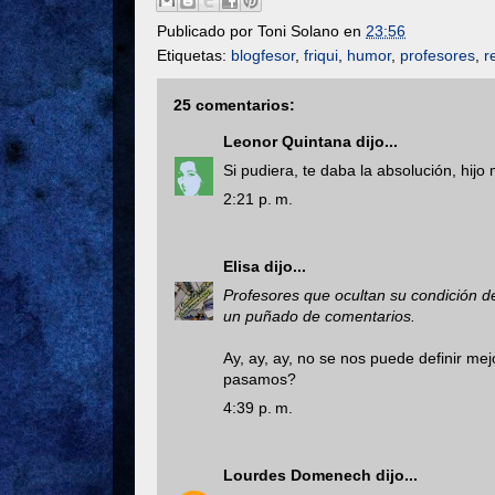
Publicado por
Toni Solano
en
23:56
Etiquetas:
blogfesor
,
friqui
,
humor
,
profesores
,
r
25 comentarios:
Leonor Quintana
dijo...
Si pudiera, te daba la absolución, hijo
2:21 p. m.
Elisa
dijo...
Profesores que ocultan su condición d
un puñado de comentarios.
Ay, ay, ay, no se nos puede definir mej
pasamos?
4:39 p. m.
Lourdes Domenech
dijo...