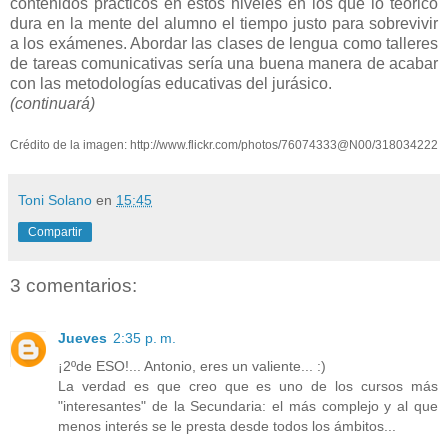
contenidos prácticos en estos niveles en los que lo teórico
dura en la mente del alumno el tiempo justo para sobrevivir
a los exámenes. Abordar las clases de lengua como talleres
de tareas comunicativas sería una buena manera de acabar
con las metodologías educativas del jurásico.
(continuará)
Crédito de la imagen: http://www.flickr.com/photos/76074333@N00/318034222
Toni Solano
en
15:45
Compartir
3 comentarios:
Jueves
2:35 p. m.
¡2ºde ESO!... Antonio, eres un valiente... :)
La verdad es que creo que es uno de los cursos más
"interesantes" de la Secundaria: el más complejo y al que
menos interés se le presta desde todos los ámbitos...