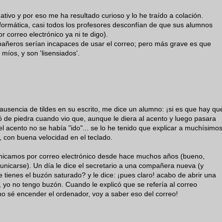
ativo y por eso me ha resultado curioso y lo he traído a colación.
nformática, casi todos los profesores desconfían de que sus alumnos
 correo electrónico ya ni te digo).
ñeros serían incapaces de usar el correo; pero más grave es que
íos, y son 'lisensiados'.
ausencia de tildes en su escrito, me dice un alumno: ¡si es que hay qu
ó de piedra cuando vio que, aunque le diera al acento y luego pasara
el acento no se había "ido"... se lo he tenido que explicar a muchísimo
 con buena velocidad en el teclado.
nicamos por correo electrónico desde hace muchos años (bueno,
icarse). Un día le dice el secretario a una compañera nueva (y
e tienes el buzón saturado? y le dice: ¡pues claro! acabo de abrir una
, yo no tengo buzón. Cuando le explicó que se refería al correo
 no sé encender el ordenador, voy a saber eso del correo!