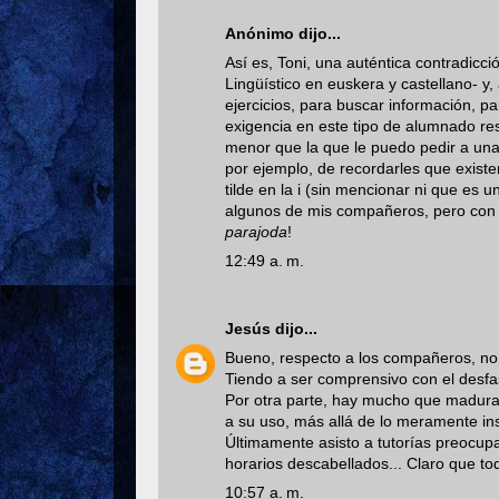
Anónimo dijo...
Así es, Toni, una auténtica contradicc
Lingüístico en euskera y castellano- y
ejercicios, para buscar información, p
exigencia en este tipo de alumnado res
menor que la que le puedo pedir a una
por ejemplo, de recordarles que exist
tilde en la i (sin mencionar ni que es u
algunos de mis compañeros, pero con un
parajoda
!
12:49 a. m.
Jesús
dijo...
Bueno, respecto a los compañeros, no 
Tiendo a ser comprensivo con el desfas
Por otra parte, hay mucho que madurar
a su uso, más allá de lo meramente ins
Últimamente asisto a tutorías preocupa
horarios descabellados... Claro que tod
10:57 a. m.