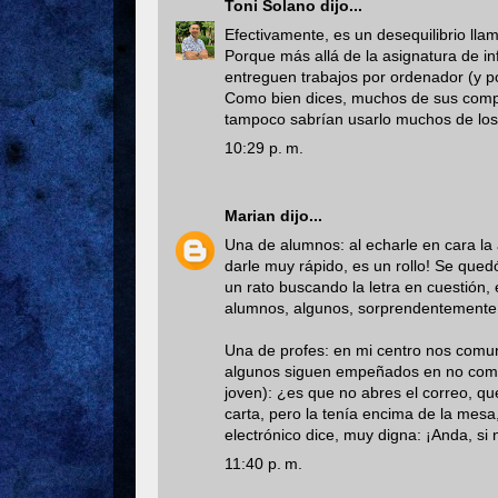
Toni Solano
dijo...
Efectivamente, es un desequilibrio llam
Porque más allá de la asignatura de i
entreguen trabajos por ordenador (y por
Como bien dices, muchos de sus compa
tampoco sabrían usarlo muchos de los m
10:29 p. m.
Marian
dijo...
Una de alumnos: al echarle en cara la 
darle muy rápido, es un rollo! Se qued
un rato buscando la letra en cuestión, 
alumnos, algunos, sorprendentemente,
Una de profes: en mi centro nos comu
algunos siguen empeñados en no comun
joven): ¿es que no abres el correo, qu
carta, pero la tenía encima de la mesa
electrónico dice, muy digna: ¡Anda, si
11:40 p. m.