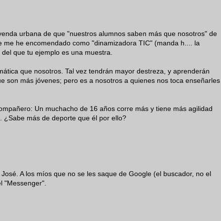
leyenda urbana de que "nuestros alumnos saben más que nosotros" de
ue me he encomendado como "dinamizadora TIC" (manda h.... la
o, del que tu ejemplo es una muestra.
ática que nosotros. Tal vez tendrán mayor destreza, y aprenderán
ue son más jóvenes; pero es a nosotros a quienes nos toca enseñarles
 compañero: Un muchacho de 16 años corre más y tiene más agilidad
5. ¿Sabe más de deporte que él por ello?
osé. A los míos que no se les saque de Google (el buscador, no el
el "Messenger".