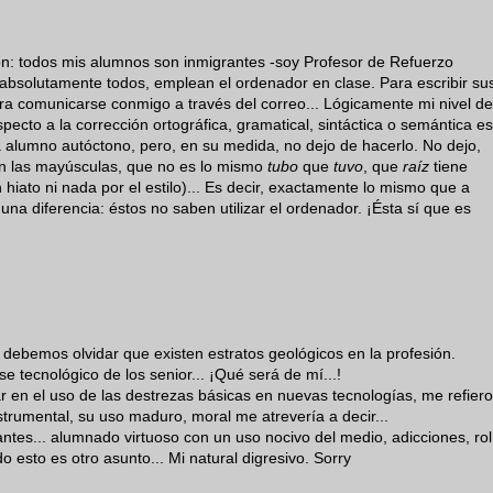
ión: todos mis alumnos son inmigrantes -soy Profesor de Refuerzo
, absolutamente todos, emplean el ordenador en clase. Para escribir su
ara comunicarse conmigo a través del correo... Lógicamente mi nivel de
pecto a la corrección ortográfica, gramatical, sintáctica o semántica es
 alumno autóctono, pero, en su medida, no dejo de hacerlo. No dejo,
en las mayúsculas, que no es lo mismo
tubo
que
tuvo
, que
raíz
tiene
n hiato ni nada por el estilo)... Es decir, exactamente lo mismo que a
a diferencia: éstos no saben utilizar el ordenador. ¡Ésta sí que es
debemos olvidar que existen estratos geológicos en la profesión.
e tecnológico de los senior... ¡Qué será de mí...!
 en el uso de las destrezas básicas en nuevas tecnologías, me refiero
trumental, su uso maduro, moral me atrevería a decir...
ntes... alumnado virtuoso con un uso nocivo del medio, adicciones, rol
o esto es otro asunto... Mi natural digresivo. Sorry