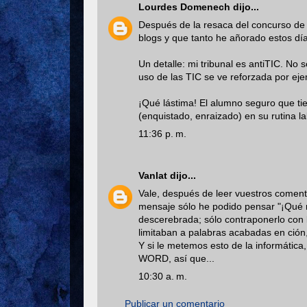
Lourdes Domenech
dijo...
Después de la resaca del concurso de 
blogs y que tanto he añorado estos dí
Un detalle: mi tribunal es antiTIC. No
uso de las TIC se ve reforzada por ej
¡Qué lástima! El alumno seguro que t
(enquistado, enraizado) en su rutina la
11:36 p. m.
Vanlat
dijo...
Vale, después de leer vuestros comenta
mensaje sólo he podido pensar "¡Qué m
descerebrada; sólo contraponerlo con 
limitaban a palabras acabadas en ción
Y si le metemos esto de la informática
WORD, así que...
10:30 a. m.
Publicar un comentario