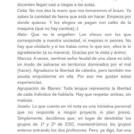
docentes llegan casi a ciegas a las aulas.
Celia: No nos des la mano que nos tomaremos el brazo. Ya
sabes la cantidad de faena que está sin hacer. Empieza por
donde quieras. Y los elogios se pagan con cafés de la
máquina (que no hay cantina);-)
Alelo: Que no te engañen: Los chicos son los que
corresponde a nuestra sociedad, ni mejores ni peores. No
hay que olvidarlo y si los tratas como lo que son, ellos te lo
agradecerán (a su manera). Gracias por la visita y ánimo.
Marcos: A veces, sentirse señor feudal de una clase es sólo
un modo de salvarse en territorios dominados por el mal
(hacer). Agradezco la libertad de cátedra, pero también me
asusta enquistarme en ella. Por eso me gustan estas
experiencias.
Agrupación de Blanes: Toda lengua representa la libertad
de cada individuo de hablarla. Hay que respetar ambas, sin
matices.
Joselu: Lo que cuento en mi nota es una iniciativa personal
que no responde a ningún proyecto ni plan previo.
Simplemente, decidimos que, en lugar de desdoblar los
grupos de 1º y 2º de ESO, mantendríamos los grupos
enteros entrando los dos profesores. Pero, ya digo, fue una