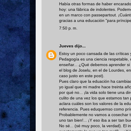
Había otras formas de haber encarado l
hoy: una fábrica de indolentes. Podem
en un marco con passepartout. ¡Cuánta
gracias a una educación "para príncipe
7:50 p. m.
Jueves
dijo...
Estoy un poco cansada de las críticas 
Pedagogía es una ciencia respetable, 
enseñar... ¿Qué debemos aprender si
el blog de Joselu, en el de Lourdes, e
caso justo en este post).
Pues claro que la eduación ha cambia
yo igual que mi madre hace treinta a
por qué no... ¡la vida solo tiene una d
culito de una vez los que estamos tan
aclara cuáles son los valores de la edu
referencia. Pues eduquemso como prínc
Probablemente no vamos a cosechar tdo
uno tan bien!... ¡Y eso iba a ser tan b
No sé... (sé muy poco, la verdad). El i