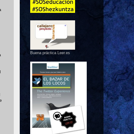
a
Buena práctica Leer.es
a
l
l
e