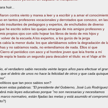
ra huir...
ron contra viento y marea a leer y a escribir y a amar el conocimient
o en tantos profesores vocacionales y derrotados que conozco, en las
todo insultantes de pedagogos y expertos, de enchufados de diverso
z que he escrito sobre las quejas amargas de mis amigos profesores y
s propios ojos con sólo hojear los libros de texto de mis hijos y
volver de la escuela.A los expertos, a los gurús de la jerga
s cabía la menor duda: los que alertábamos sobre la degradación de l
has y no sabíamos nada, no entendíamos de nada. Ellos sí que
. Cierro el periódico con asco y el hombre joven que leía frente a mí
 de espía le basta un segundo para descubrir el título: es el
Viaje al fin
, el verdadero sabio necesita veinte largos años para efectuar el gra
que el delirio de unos no hace la felicidad de otros y que cada quisqu
ino"
olíticos que tan poco sabios son?
recen estas palabras:
"El presidente del Gobierno, José Luis Rodríguez
brá más leyes educativas porque "no son necesarias y necesitamos
 el marco normativo, están fijadas las metas y está asumido el compromi
sto?)