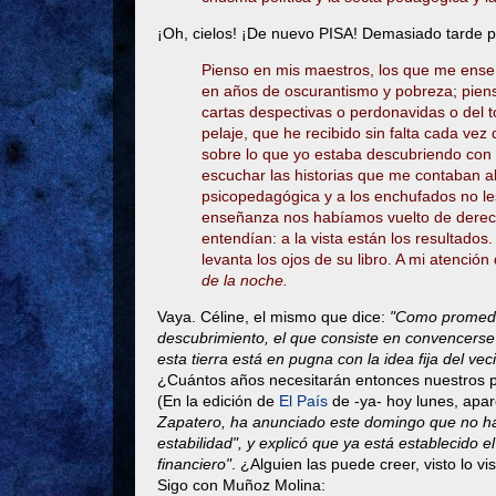
¡Oh, cielos! ¡De nuevo PISA! Demasiado tarde pa
Pienso en mis maestros, los que me enseña
en años de oscurantismo y pobreza; piens
cartas despectivas o perdonavidas o del 
pelaje, que he recibido sin falta cada ve
sobre lo que yo estaba descubriendo con mi
escuchar las historias que me contaban al 
psicopedagógica y a los enchufados no le
enseñanza nos habíamos vuelto de derec
entendían: a la vista están los resultados
levanta los ojos de su libro. A mi atención
de la noche.
Vaya. Céline, el mismo que dice:
"Como promedio
descubrimiento, el que consiste en convencerse 
esta tierra está en pugna con la idea fija del vec
¿Cuántos años necesitarán entonces nuestros p
(En la edición de
El País
de -ya- hoy lunes, apa
Zapatero, ha anunciado este domingo que no ha
estabilidad", y explicó que ya está establecido
financiero"
. ¿Alguien las puede creer, visto lo vi
Sigo con Muñoz Molina: