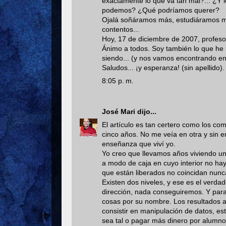
exactamente lo que va tan mal?... ¿Y
podemos? ¿Qué podríamos querer?
Ojalá soñáramos más, estudiáramos m
contentos...
Hoy, 17 de diciembre de 2007, profes
Ánimo a todos. Soy también lo que he l
siendo... (y nos vamos encontrando en
Saludos... ¡y esperanza! (sin apellido).
8:05 p. m.
José Mari
dijo...
El artículo es tan certero como los co
cinco años. No me veía en otra y sin e
enseñanza que viví yo.
Yo creo que llevamos años viviendo una
a modo de caja en cuyo interior no hay
que están liberados no coincidan nunc
Existen dos niveles, y ese es el ver
dirección, nada conseguiremos. Y para 
cosas por su nombre. Los resultados a
consistir en manipulación de datos, e
sea tal o pagar más dinero por alumno