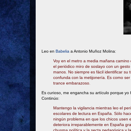
Leo en
Babelia
a Antonio Muñoz Molina:
Voy en el metro a media mañana camino de
el periódico miro de soslayo con un gesto 
manos. No siempre es fácil identificar su 
confunda con la metijonería. Es como se
trance embarazoso.
Es curioso, me engancha su artículo porque yo
Continúo:
Mantengo la vigilancia mientras leo el peri
escolares de lectura en España. Sólo hac
ningún problema en que los chicos usen e
deteriora irreparablemente en España gra
chusma política y la secta pedagógica y l