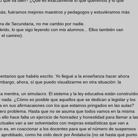
 lo que va bien? ¿Qué es exactamente lo que queremos y lo que
ás, fuéramos mejores maestros y pedagogos y estuviéramos más
ora de Secundaria, no me cambio por nadie.
eído, lo que sigo leyendo con mis alumnos... Ellos también van
 el camino).
mentarios que habéis escrito. Yo llegué a la enseñanza hacer ahora
mbargo, ahora, sí que puedo visualizarme en otra situación: la
 mentira, un simulacro. El sistema y la ley educativa están construído
 nada. ¿Cómo es posible que aquellos que se dedican a legislar y los
a en sus afirmacaiones con los que estamos pringados en las aulas?
dadero problema. Hasta que no se asuma que todos vamos en la misma
ello hace falta un ejercicio de honradez y honestidad para llamar a la
ctuales van a ser solventados con mejoras estadísticas que van a
sto es, en coaccionar a los docentes para que el número de suspensos
 aprobbado, como he oído decir por Andalucía (no sé hasta qué punto