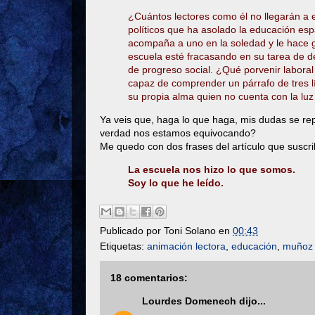
¿Cuántos lectores como él no llegarán a ex
políticos que ha asolado la educación esp
acompaña a uno en la soledad y le hace g
escuela esté fracasando en su tarea de d
de progreso social. ¿Qué porvenir laboral
capaz de comprender un párrafo de tres 
su propia alma quien no cuenta con la luz
Ya veis que, haga lo que haga, mis dudas se r
verdad nos estamos equivocando?
Me quedo con dos frases del artículo que suscr
La escuela nos hizo lo que somos.
Soy lo que he leído.
Publicado por
Toni Solano
en
00:43
Etiquetas:
animación lectora
,
educación
,
muñoz 
18 comentarios:
Lourdes Domenech
dijo...