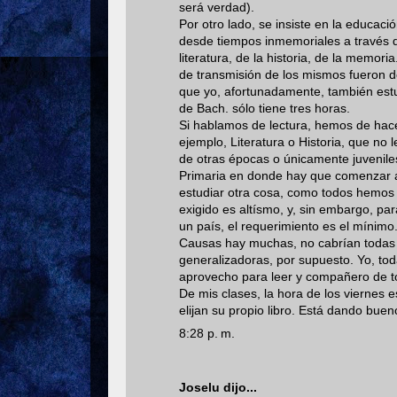
será verdad).
Por otro lado, se insiste en la educac
desde tiempos inmemoriales a través de
literatura, de la historia, de la memo
de transmisión de los mismos fueron 
que yo, afortunadamente, también estud
de Bach. sólo tiene tres horas.
Si hablamos de lectura, hemos de hace
ejemplo, Literatura o Historia, que n
de otras épocas o únicamente juveniles
Primaria en donde hay que comenzar a 
estudiar otra cosa, como todos hemos 
exigido es altísmo, y, sin embargo, pa
un país, el requerimiento es el mínimo
Causas hay muchas, no cabrían todas 
generalizadoras, por supuesto. Yo, to
aprovecho para leer y compañero de t
De mis clases, la hora de los viernes 
elijan su propio libro. Está dando buen
8:28 p. m.
Joselu
dijo...