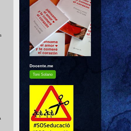
s
Docente.me
Toni Solano
a