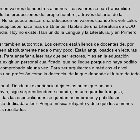
ión en valores de nuestros alumnos. Los valores se han transmitido
 las producciones del propio hombre, a través del arte, de la
ria. No se puede buscar una educación en valores cuando los vehículos
decapitados hace más de 15 años. Habláis de una Literatura de COU
ié. Hoy no existe. Han unido la Lengua y la Literatura, y en Primero
r también autocrítica. Los centros están llenos de docentes de, por
o leen absolutamente nada o muy poco. Están anquilosados en lecturas
. Para enseñar a leer hay que ser lectores. Y es en la educación
exigir un personal cualificado, que no llegue porque no haya podido
comprobado alguna vez. Para ser arquitectos o médicos el nivel
ra uan profesión como la docencia, de la que depende el futuro de todo
.
aquí. Desde mi experiencia dejo estas notas que no son
davía, sigo sorprendiéndome cuando, en una guardia tranquila,
odas las especialidades se quedan asombrados y patidifusos.
está dedicada a leer. Pongo música relajante y dejo que los alumnos
os resultados.