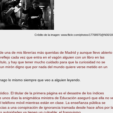
Crédito de la imagen: www.flickr.com/photos/17768970@N00/1
 una de mis librerías más queridas de Madrid y aunque llevo abierto
reflejo cada vez que entra en el vagón alguien con un libro en las
título, y hay que tener mucho cuidado para que la curiosidad no se
r un mirón digno que por nada del mundo quiere verse metido en un
 hago lo mismo siempre que veo a alguien leyendo.
ódico. El titular de la primera página es el desastre de los índices
e unos días la enigmática ministra de Educación aseguró que ella no v
l teléfono móvil mientras están en clase. La enseñanza pública se
cias a una conspiración de ignorancia tramada desde hace años por l
as autoridades ya tienen un culpable: el franquismo.