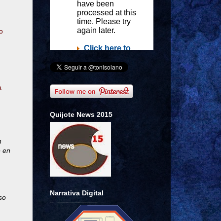
o
a
Quijote News 2015
n
e en
Narrativa Digital
so