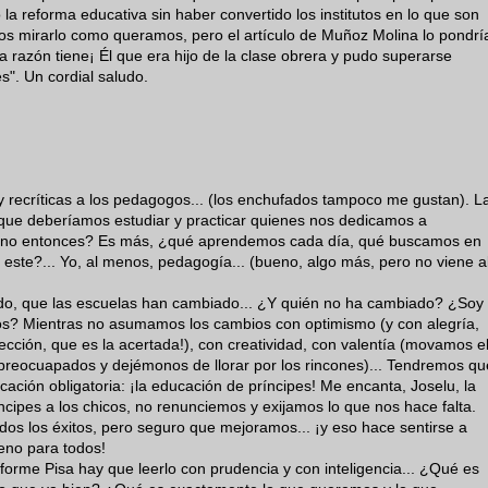
a reforma educativa sin haber convertido los institutos en lo que son
os mirarlo como queramos, pero el artículo de Muñoz Molina lo pondrí
 razón tiene¡ Él que era hijo de la clase obrera y pudo superarse
s". Un cordial saludo.
y recríticas a los pedagogos... (los enchufados tampoco me gustan). L
que deberíamos estudiar y practicar quienes nos dedicamos a
 no entonces? Es más, ¿qué aprendemos cada día, qué buscamos en
n este?... Yo, al menos, pedagogía... (bueno, algo más, pero no viene a
do, que las escuelas han cambiado... ¿Y quién no ha cambiado? ¿Soy
ños? Mientras no asumamos los cambios con optimismo (y con alegría,
irección, que es la acertada!), con creatividad, con valentía (movamos e
 preocuapados y dejémonos de llorar por los rincones)... Tendremos qu
cación obligatoria: ¡la educación de príncipes! Me encanta, Joselu, la
ipes a los chicos, no renunciemos y exijamos lo que nos hace falta.
s los éxitos, pero seguro que mejoramos... ¡y eso hace sentirse a
ueno para todos!
nforme Pisa hay que leerlo con prudencia y con inteligencia... ¿Qué es