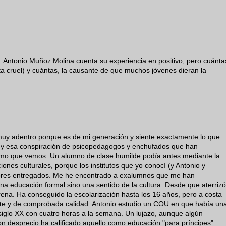
. Antonio Muñoz Molina cuenta su experiencia en positivo, pero cuánta
sta cruel) y cuántas, la causante de que muchos jóvenes dieran la
muy adentro porque es de mi generación y siente exactamente lo que
s y esa conspiración de psicopedagogos y enchufados que han
emo que vemos. Un alumno de clase humilde podía antes mediante la
aciones culturales, porque los institutos que yo conocí (y Antonio y
sores entregados. Me he encontrado a exalumnos que me han
na educación formal sino una sentido de la cultura. Desde que aterrizó
ena. Ha conseguido la escolarización hasta los 16 años, pero a costa
nte y de comprobada calidad. Antonio estudio un COU en que había un
 siglo XX con cuatro horas a la semana. Un lujazo, aunque algún
 desprecio ha calificado aquello como educación "para príncipes".