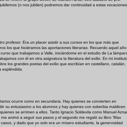
ubilemos (o nos jubilen) podremos dar continuidad a estas vocaciones
o profesor. Era un placer asistir a sus cursos en los que más que
ros los que hiciéramos las aportaciones literarias. Recuerdo aquel año
 curso que trabajamos a Valle, iniciándome en el estudio de La lámpar
ajamos con él en otra asignatura la literatura del exilio. En mi institut
bre los grandes poetas del exilio que escribían en castellano, catalán,
a espléndida.
itarios ocurre como en secundaria. Hay quienes se convierten en
tir su entusiasmo a los alumnos y hay quienes con soberbia maldicen
 quienes se arrimen a ellos. Tanto Ignacio Soldevila como Manuel Azna
o me animó a seguir sus pasos y el segundo me regaló su libro 'Max
 casos, y dado que yo solo era un mísero estudiante, la generosidad