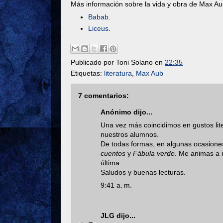
Más información sobre la vida y obra de Max Au
Babab
.
Liceus
.
Publicado por
Toni Solano
en
22:35
Etiquetas:
literatura
,
Max Aub
7 comentarios:
Anónimo dijo...
Una vez más coincidimos en gustos liter
nuestros alumnos.
De todas formas, en algunas ocasiones
cuentos
y
Fábula verde
. Me animas a 
última.
Saludos y buenas lecturas.
9:41 a. m.
JLG
dijo...