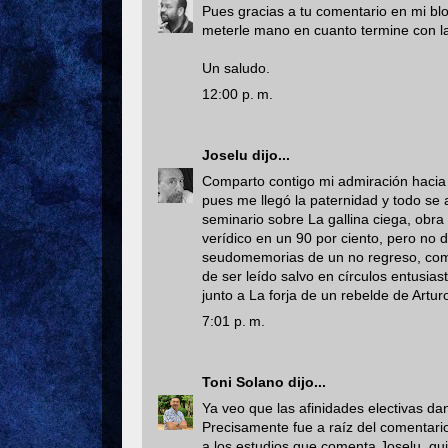
Pues gracias a tu comentario en mi blo
meterle mano en cuanto termine con la
Un saludo.
12:00 p. m.
Joselu
dijo...
Comparto contigo mi admiración hacia
pues me llegó la paternidad y todo se 
seminario sobre La gallina ciega, obra
verídico en un 90 por ciento, pero no
seudomemorias de un no regreso, como
de ser leído salvo en círculos entusia
junto a La forja de un rebelde de Artu
7:01 p. m.
Toni Solano
dijo...
Ya veo que las afinidades electivas dan
Precisamente fue a raíz del comentar
a los estudios que comenta Joselu, qui