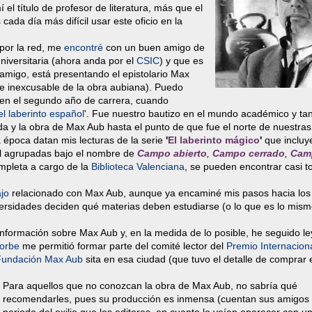
el título de profesor de literatura, más que el
ada día más difícil usar este oficio en la
 por la red, me
encontré
con un buen amigo de
niversitaria (ahora anda por el
CSIC
) y que es
 amigo, está presentando el epistolario Max
nte inexcusable de la obra aubiana). Puedo
 en el segundo año de carrera, cuando
l laberinto español
'. Fue nuestro bautizo en el mundo académico y ta
 y la obra de Max Aub hasta el punto de que fue el norte de nuestras
a época datan mis lecturas de la serie
'
El laberinto mágico
'
que incluy
vil agrupadas bajo el nombre de
Campo abierto
,
Campo cerrado
,
Cam
ompleta a cargo de la
Biblioteca Valenciana
, se pueden encontrar casi t
ajo
relacionado con Max Aub, aunque ya encaminé mis pasos hacia los 
versidades deciden qué materias deben estudiarse (o lo que es lo mism
formación sobre Max Aub y, en la medida de lo posible, he seguido l
orbe
me permitió formar parte del comité lector del
Premio Internacion
Fundación Max Aub
sita en esa ciudad (que tuvo el detalle de comprar 
Para aquellos que no conozcan la obra de Max Aub, no sabría qué
recomendarles, pues su producción es inmensa (cuentan sus amigos 