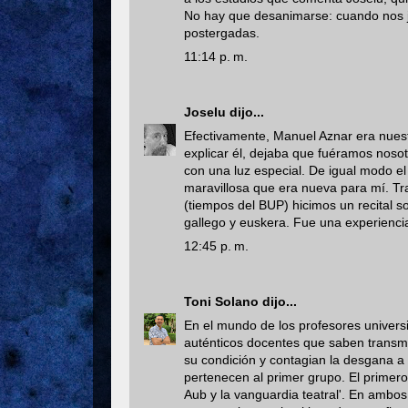
No hay que desanimarse: cuando nos j
postergadas.
11:14 p. m.
Joselu
dijo...
Efectivamente, Manuel Aznar era nuestr
explicar él, dejaba que fuéramos nosot
con una luz especial. De igual modo el
maravillosa que era nueva para mí. Trab
(tiempos del BUP) hicimos un recital so
gallego y euskera. Fue una experienci
12:45 p. m.
Toni Solano
dijo...
En el mundo de los profesores univers
auténticos docentes que saben transmi
su condición y contagian la desgana a
pertenecen al primer grupo. El primer
Aub y la vanguardia teatral'. En ambos