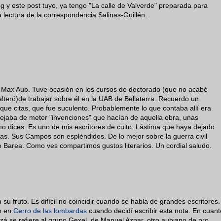
g y este post tuyo, ya tengo "La calle de Valverde" preparada para
 lectura de la correspondencia Salinas-Guillén.
 Max Aub. Tuve ocasión en los cursos de doctorado (que no acabé
alteró)de trabajar sobre él en la UAB de Bellaterra. Recuerdo un
 que citas, que fue suculento. Probablemente lo que contaba allí era
 dejaba de meter "invenciones" que hacían de aquella obra, unas
 dices. Es uno de mis escritores de culto. Lástima que haya dejado
stas. Sus Campos son espléndidos. De lo mejor sobre la guerra civil
ro Barea. Como ves compartimos gustos literarios. Un cordial saludo.
 su fruto. Es difícil no coincidir cuando se habla de grandes escritores.
io en
Cerro de las lombardas
cuando decidí escribir esta nota. En cuant
zá se refiere al grupo Gexel, de Manuel Aznar, otro aubiano de pro.