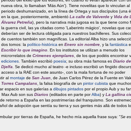
periodo del exilio que los editores, en cuanto lo veían aparecer con u
nueva obra, lo llamaban 'Más Aún'). Tiene novelitas que lo vinculan al
periodo deshumanizado, en la línea de Ortega y sus discípulos (una 
en la que, posteriormente, ambientó
La calle de Valverde
y
Vida de 
Álvarez Petreña
), pero la narrativa más jugosa es la que tiene como
la guerra civil, las ya citadas como 'Laberinto mágico', novelas que ca
deberían ser de lectura obligada para nuestros bachilleres. Sus colec
de cuentos también son magníficas. La editorial Alba hizo una selecci
dos tomos: la
político-histórica
en
Enero sin nombre
, y la
fantástica
e
Escribir lo que imagino
. En los institutos se utilizan a menudo los
microrrelatos de
Crímenes ejemplares
, de los que podéis encontrar 
ediciones
. También escribió
poesía
; su obra más famosa es
Diario de
Djelfa
. Se dedicó mucho al teatro -e incluso escribió un fingido discur
acceso a la RAE con este asunto-, con la mala fortuna de no poder
tir al
montaje
de
San Juan
, de Juan Carlos Pérez de la Fuente en Val
 Torres Campalans
, la falsa biografía de un
pintor cubista
que mucho
car espacio en sus galerías a
dibujos pintados
por el propio Aub y su fam
e Max Aub son sus
Diarios
(editados en parte por
Alba
) y
La gallina c
o de retorno a España en las postrimerías del franquismo. Son estreme
ñol de adopción que sentía su tierra y sus gentes más allá de todos l
mbular por tierras de España, he hecho mía aquella frase suya: "
Se es