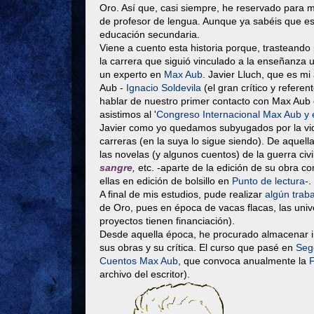
Oro. Así que, casi siempre, he reservado para mí 
de profesor de lengua. Aunque ya sabéis que es c
educación secundaria.
Viene a cuento esta historia porque, trasteando
la carrera que siguió vinculado a la enseñanza u
un experto en
Max Aub
. Javier Lluch, que es mi
Aub -
Ignacio Soldevila
(el gran crítico y refere
hablar de nuestro primer contacto con Max Aub
asistimos al '
Congreso Internacional Max Aub y e
Javier como yo quedamos subyugados por la vida
carreras (en la suya lo sigue siendo). De aquell
las novelas (y algunos cuentos) de la guerra ci
sangre
,
etc. -aparte de la edición de su obra c
ellas en edición de bolsillo en
Punto de lectura
-.
A final de mis estudios, pude realizar
algún trab
de Oro, pues en época de vacas flacas, las uni
proyectos tienen financiación).
Desde aquella época, he procurado almacenar in
sus obras y su crítica. El curso que pasé en
Seg
Cuentos Max Aub
, que convoca anualmente la
archivo del escritor).