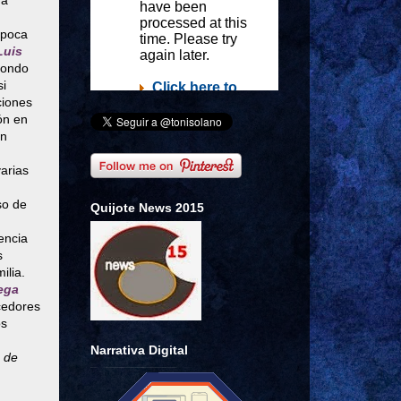
na
época
Luis
 fondo
si
ciones
ón en
n
varias
so de
Quijote News 2015
encia
s
ilia.
iega
cedores
os
Narrativa Digital
 de