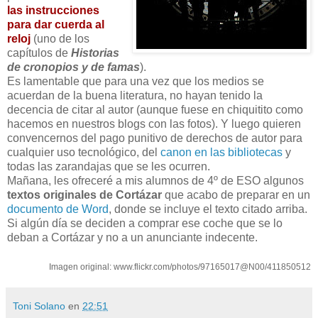
las instrucciones
para dar cuerda al
reloj
(uno de los
capítulos de
Historias
de cronopios y de famas
).
Es lamentable que para una vez que los medios se
acuerdan de la buena literatura, no hayan tenido la
decencia de citar al autor (aunque fuese en chiquitito como
hacemos en nuestros blogs con las fotos). Y luego quieren
convencernos del pago punitivo de derechos de autor para
cualquier uso tecnológico, del
canon en las bibliotecas
y
todas las zarandajas que se les ocurren.
Mañana, les ofreceré a mis alumnos de 4º de ESO algunos
textos originales
de Cortázar
que acabo de preparar en un
documento de Word
, donde se incluye el texto citado arriba.
Si algún día se deciden a comprar ese coche que se lo
deban a Cortázar y no a un anunciante indecente.
Imagen original: www.flickr.com/photos/97165017@N00/411850512
Toni Solano
en
22:51