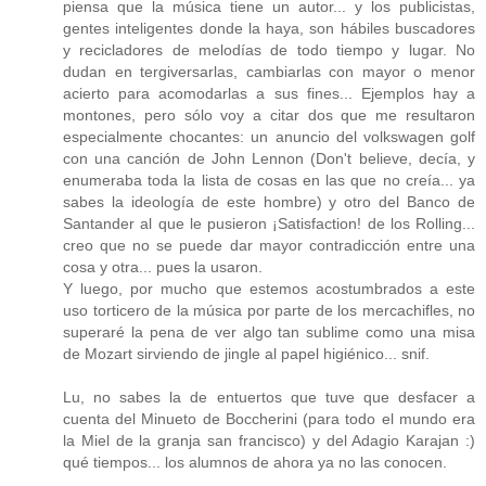
piensa que la música tiene un autor... y los publicistas,
gentes inteligentes donde la haya, son hábiles buscadores
y recicladores de melodías de todo tiempo y lugar. No
dudan en tergiversarlas, cambiarlas con mayor o menor
acierto para acomodarlas a sus fines... Ejemplos hay a
montones, pero sólo voy a citar dos que me resultaron
especialmente chocantes: un anuncio del volkswagen golf
con una canción de John Lennon (Don't believe, decía, y
enumeraba toda la lista de cosas en las que no creía... ya
sabes la ideología de este hombre) y otro del Banco de
Santander al que le pusieron ¡Satisfaction! de los Rolling...
creo que no se puede dar mayor contradicción entre una
cosa y otra... pues la usaron.
Y luego, por mucho que estemos acostumbrados a este
uso torticero de la música por parte de los mercachifles, no
superaré la pena de ver algo tan sublime como una misa
de Mozart sirviendo de jingle al papel higiénico... snif.
Lu, no sabes la de entuertos que tuve que desfacer a
cuenta del Minueto de Boccherini (para todo el mundo era
la Miel de la granja san francisco) y del Adagio Karajan :)
qué tiempos... los alumnos de ahora ya no las conocen.