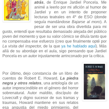
atrás
, de Enrique Jardiel Poncela. Me
animé a leerlo por mi afición al humor de
Jardiel y en un intento de proponer
lecturas teatrales en 4º de ESO (donde
seguía mandándose
Bajarse al moro
). A
pesar de ser una obra divertida para mi
gusto, entendí que resultaba demasiado alejada del público
joven del momento y que su valor cómico se diluía tanto que
no compensaba ese esfuerzo (creo que finalmente opté por
La visita del inspecto
r, de la que
ya he hablado aquí
). Más
allá de su abordaje en el aula, sigo pensando que Jardiel
Poncela es un autor injustamente arrinconado por la crítica.
Por último, dejo constancia de un libro de
cuentos de Robert E. Howard,
La piedra
negra y otros relatos
, una antología de un
autor imprescindible en el género del horror
sobrenatural. Autor maldito, discípulo de
Lovecraft y digno sucesor de sus tramas y
traumas, Howard mantiene en sus relatos
esa angustia del miedo primigenio, del