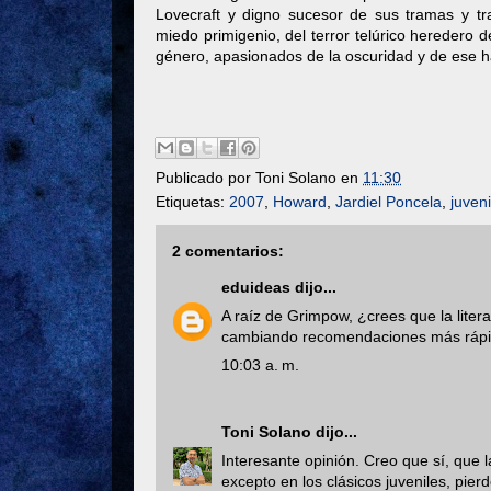
Lovecraft y digno sucesor de sus tramas y t
miedo primigenio, del terror telúrico heredero d
género, apasionados de la oscuridad y de ese h
Publicado por
Toni Solano
en
11:30
Etiquetas:
2007
,
Howard
,
Jardiel Poncela
,
juveni
2 comentarios:
eduideas
dijo...
A raíz de Grimpow, ¿crees que la liter
cambiando recomendaciones más rápido
10:03 a. m.
Toni Solano
dijo...
Interesante opinión. Creo que sí, que la
excepto en los clásicos juveniles, pie