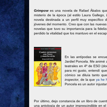
Grimpow
es una novela de Rafael Ábalos que
misterio de la época (al estilo Laura Gallego,
novela destinada a un perfil muy específico d
jóvenes del momento. Creo que con las nuevas n
novelas que tuvo su importancia para la fideli
perdido la vitalidad que los mantuvo en el escap
En las antípodas se encue
Jardiel Poncela. Me animé a
teatrales en 4º de ESO (
para mi gusto, entendí que
cómico se diluía tanto q
inspecto
r, de la que
ya he 
Poncela es un autor injustam
Por último, dejo constancia de un libro de cue
una antología de un autor imprescindible en el 