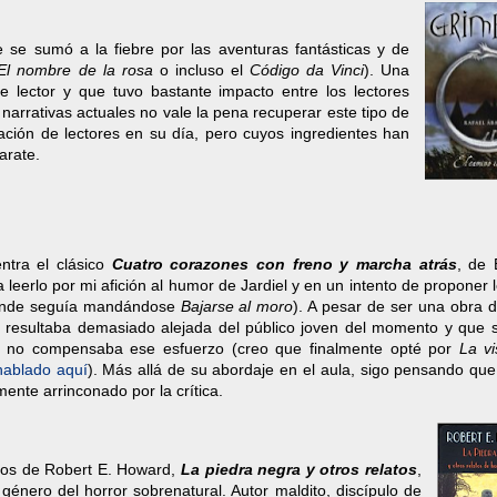
 se sumó a la fiebre por las aventuras fantásticas y de
El nombre de la rosa
o incluso el
Código da Vinci
). Una
e lector y que tuvo bastante impacto entre los lectores
arrativas actuales no vale la pena recuperar este tipo de
zación de lectores en su día, pero cuyos ingredientes han
arate.
ntra el clásico
Cuatro corazones con freno y marcha atrás
, de 
 leerlo por mi afición al humor de Jardiel y en un intento de proponer 
donde seguía mandándose
Bajarse al moro
). A pesar de ser una obra d
 resultaba demasiado alejada del público joven del momento y que s
ue no compensaba ese esfuerzo (creo que finalmente opté por
La vi
hablado aquí
). Más allá de su abordaje en el aula, sigo pensando que
ente arrinconado por la crítica.
ntos de Robert E. Howard,
La piedra negra y otros relatos
,
género del horror sobrenatural. Autor maldito, discípulo de