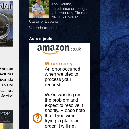
Toni Solano,
catedrático de Lengua
y Literatura y Director
del IES Bovalar.
Castelló, España.
Ver todo mi perfil
Aula o jaula
Enrique
lecturas
ivertida
u valor
sita del
 Jardiel