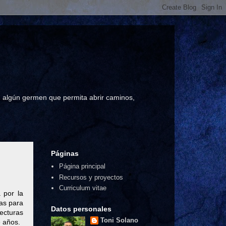
a, algún germen que permita abrir caminos,
Páginas
Página principal
Recursos y proyectos
Curriculum vitae
 por la
as para
Datos personales
lecturas
Toni Solano
e años.