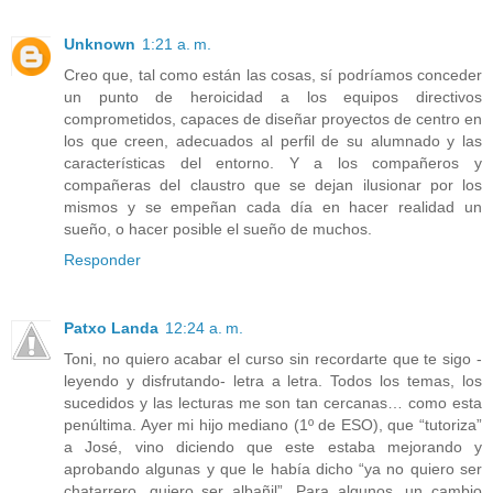
Unknown
1:21 a. m.
Creo que, tal como están las cosas, sí podríamos conceder
un punto de heroicidad a los equipos directivos
comprometidos, capaces de diseñar proyectos de centro en
los que creen, adecuados al perfil de su alumnado y las
características del entorno. Y a los compañeros y
compañeras del claustro que se dejan ilusionar por los
mismos y se empeñan cada día en hacer realidad un
sueño, o hacer posible el sueño de muchos.
Responder
Patxo Landa
12:24 a. m.
Toni, no quiero acabar el curso sin recordarte que te sigo -
leyendo y disfrutando- letra a letra. Todos los temas, los
sucedidos y las lecturas me son tan cercanas… como esta
penúltima. Ayer mi hijo mediano (1º de ESO), que “tutoriza”
a José, vino diciendo que este estaba mejorando y
aprobando algunas y que le había dicho “ya no quiero ser
chatarrero, quiero ser albañil”. Para algunos, un cambio