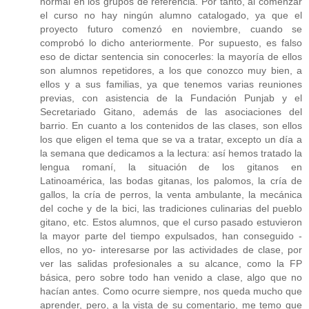
normal en los grupos de referencia. Por tanto, al comenzar
el curso no hay ningún alumno catalogado, ya que el
proyecto futuro comenzó en noviembre, cuando se
comprobó lo dicho anteriormente. Por supuesto, es falso
eso de dictar sentencia sin conocerles: la mayoría de ellos
son alumnos repetidores, a los que conozco muy bien, a
ellos y a sus familias, ya que tenemos varias reuniones
previas, con asistencia de la Fundación Punjab y el
Secretariado Gitano, además de las asociaciones del
barrio. En cuanto a los contenidos de las clases, son ellos
los que eligen el tema que se va a tratar, excepto un día a
la semana que dedicamos a la lectura: así hemos tratado la
lengua romaní, la situación de los gitanos en
Latinoamérica, las bodas gitanas, los palomos, la cría de
gallos, la cría de perros, la venta ambulante, la mecánica
del coche y de la bici, las tradiciones culinarias del pueblo
gitano, etc. Estos alumnos, que el curso pasado estuvieron
la mayor parte del tiempo expulsados, han conseguido -
ellos, no yo- interesarse por las actividades de clase, por
ver las salidas profesionales a su alcance, como la FP
básica, pero sobre todo han venido a clase, algo que no
hacían antes. Como ocurre siempre, nos queda mucho que
aprender, pero, a la vista de su comentario, me temo que