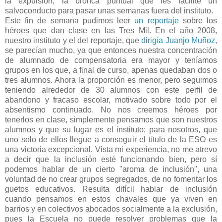
la expulsión, la bronca puntual que les facilite un
salvoconducto para pasar unas semanas fuera del instituto.
Este fin de semana pudimos leer
un reportaje
sobre los
héroes que dan clase en las Tres Mil. En el año 2008,
nuestro instituto y el del reportaje, que
dirigía Juanjo Muñoz
,
se parecían mucho, ya que entonces nuestra concentración
de alumnado de compensatoria era mayor y teníamos
grupos en los que, a final de curso, apenas quedaban dos o
tres alumnos. Ahora la proporción es menor, pero seguimos
teniendo alrededor de 30 alumnos con este perfil de
abandono y fracaso escolar, motivado sobre todo por el
absentismo continuado. No nos creemos héroes por
tenerlos en clase, simplemente pensamos que son nuestros
alumnos y que su lugar es el instituto; para nosotros, que
uno solo de ellos llegue a conseguir el título de la ESO es
una victoria excepcional. Vista mi experiencia, no me atrevo
a decir que la inclusión esté funcionando bien, pero sí
podemos hablar de un cierto "aroma de inclusión", una
voluntad de no crear grupos segregados, de no fomentar los
guetos educativos. Resulta difícil hablar de inclusión
cuando pensamos en estos chavales que ya viven en
barrios y en colectivos abocados socialmente a la exclusión,
pues la Escuela no puede resolver problemas que la