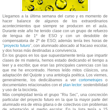
Llegamos a la última semana del curso y es momento de
hacer balance de algunos de los extraordinarios
acontecimientos que siempre se producen en el aula.
Durante este año he tenido clase con un grupo de refuerzo
de lengua de 1º de ESO y con un desdoble de
compensatoria de 2º de ESO; además tenía tres horas de
"
proyecto futuro
", con alumnado abocado al fracaso escolar,
y dos horas más destinadas a convivencia.
En los grupos en los que supuestamente tenía que impartir
clases de mi materia, hemos estado dedicando el tiempo a
leer y a escribir, que eran las principales carencias con las
que me he encontrado. Hemos leído mitos clásicos, una
adaptación del Quijote y una antología poética. Los viernes,
generalmente, los dedicábamos a ver
cortometrajes
o
documentales relacionados con el
plan lector
: sostenibilidad
y uso de la bicicleta.
Más complejidad tenía el grupo "Riu Sec", una concreción
particular del proyecto futuro en la que la mayor parte del
alumnado era de etnia gitana o de colectivos con problemas
de adaptación al medio escolar. En la lista tenía a 15