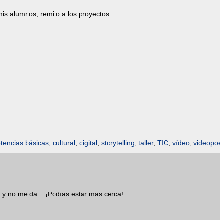
mis alumnos, remito a los proyectos:
tencias básicas
,
cultural
,
digital
,
storytelling
,
taller
,
TIC
,
vídeo
,
videop
 y no me da... ¡Podías estar más cerca!