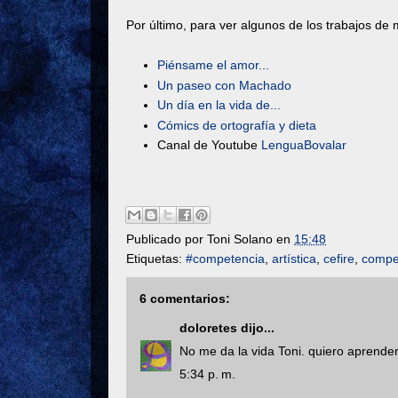
Por último, para ver algunos de los trabajos de 
Piénsame el amor...
Un paseo con Machado
Un día en la vida de...
Cómics de ortografía y dieta
Canal de Youtube
LenguaBovalar
Publicado por
Toni Solano
en
15:48
Etiquetas:
#competencia
,
artística
,
cefire
,
compe
6 comentarios:
doloretes
dijo...
No me da la vida Toni. quiero aprender
5:34 p. m.