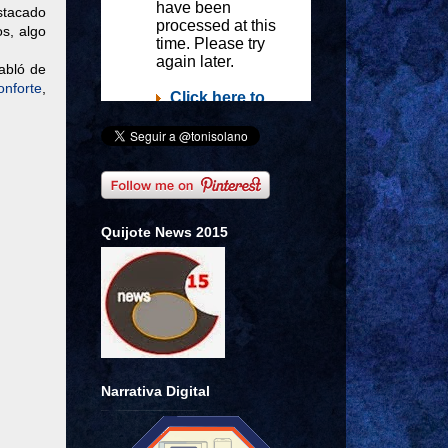
estacado
os, algo
abló de
onforte
,
Quijote News 2015
Narrativa Digital