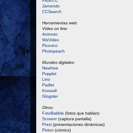
FlickrCC
Jamendo
CCSearch
Herramientas web:
Vídeo on line:
Animoto
WeVideo
Picovico
Photopeach
Murales digitales:
Newhive
Popplet
Lino
Padlet
Koowall
Glogster
Otros
:
FotoBabble
(fotos que hablan)
Screenr
(captura pantalla)
Prezi
(presentaciones dinámicas)
Pixton
(cómics)