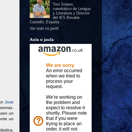
Toni Solano,
catedrático de Lengua
y Literatura y Director
del IES Bovalar.
Castelló, España.
Ver todo mi perfil
Aula o jaula
por
José
poemas.
asen un
ente un
lástica,