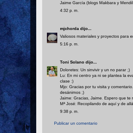
Jaime García (blogs Makbara y Mendillo
4:32 p. m.
mjchorda
dijo...
Valiosos materiales y proyectos para e
5:16 p. m.
Toni Solano
dijo...
Doloretes: Un sinvivir y un no parar ;)
Lu: En mi centro ya ni se plantea la e
clase :)
Mjo: Gracias por tu visita y comentari
desánimos ;)
Jaime: Gracias, Jaime. Espero que te r
Mª José: Recopilando de aquí y de allá
9:38 p. m.
Publicar un comentario