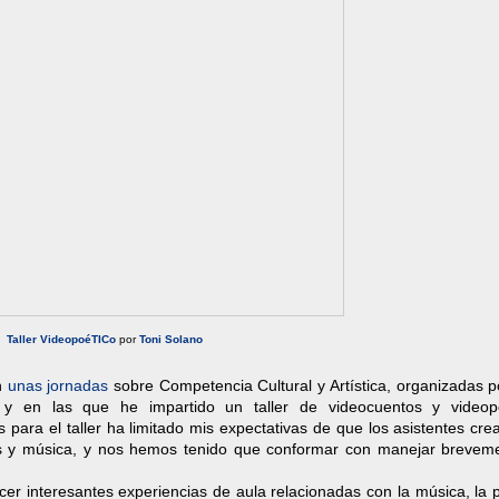
Taller VideopoéTICo
por
Toni Solano
n
unas jornadas
sobre Competencia Cultural y Artística, organizadas 
y en las que he impartido un taller de videocuentos y video
ara el taller ha limitado mis expectativas de que los asistentes cre
s y música, y nos hemos tenido que conformar con manejar brevem
r interesantes experiencias de aula relacionadas con la música, la p