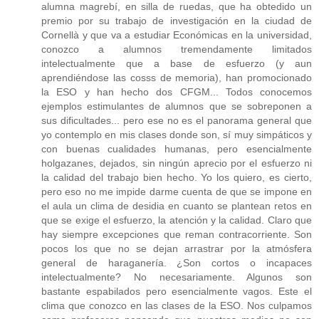
alumna magrebí, en silla de ruedas, que ha obtedido un
premio por su trabajo de investigación en la ciudad de
Cornellà y que va a estudiar Económicas en la universidad,
conozco a alumnos tremendamente limitados
intelectualmente que a base de esfuerzo (y aun
aprendiéndose las cosss de memoria), han promocionado
la ESO y han hecho dos CFGM... Todos conocemos
ejemplos estimulantes de alumnos que se sobreponen a
sus dificultades... pero ese no es el panorama general que
yo contemplo en mis clases donde son, sí muy simpáticos y
con buenas cualidades humanas, pero esencialmente
holgazanes, dejados, sin ningún aprecio por el esfuerzo ni
la calidad del trabajo bien hecho. Yo los quiero, es cierto,
pero eso no me impide darme cuenta de que se impone en
el aula un clima de desidia en cuanto se plantean retos en
que se exige el esfuerzo, la atención y la calidad. Claro que
hay siempre excepciones que reman contracorriente. Son
pocos los que no se dejan arrastrar por la atmósfera
general de haraganería. ¿Son cortos o incapaces
intelectualmente? No necesariamente. Algunos son
bastante espabilados pero esencialmente vagos. Este el
clima que conozco en las clases de la ESO. Nos culpamos