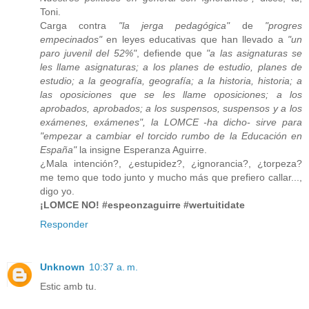
Toni.
Carga contra
"la jerga pedagógica"
de
"progres
empecinados"
en leyes educativas que han llevado a
"un
paro juvenil del 52%"
, defiende que
"a las asignaturas se
les llame asignaturas; a los planes de estudio, planes de
estudio; a la geografía, geografía; a la historia, historia; a
las oposiciones que se les llame oposiciones; a los
aprobados, aprobados; a los suspensos, suspensos y a los
exámenes, exámenes", la LOMCE -ha dicho- sirve para
"empezar a cambiar el torcido rumbo de la Educación en
España"
la insigne Esperanza Aguirre.
¿Mala intención?, ¿estupidez?, ¿ignorancia?, ¿torpeza?
me temo que todo junto y mucho más que prefiero callar...,
digo yo.
¡LOMCE NO! #espeonzaguirre #wertuitidate
Responder
Unknown
10:37 a. m.
Estic amb tu.