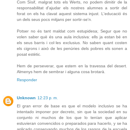
Com Sísif, malgrat tots els Werts, no podem dimitir de la
responsabilitat d'ajudar els nostres alumnes a sortir del
forat on els ha clavat aquest sistema injust. L'educació és
un dels seus pocs mitjans per sortir-se'n.
Potser no és tant maldat com estupidesa; Segur que no
volen saber què és una aula inclusiva: ells ja estan bé en
els seus barris i col·les exclusius. No saben quant costen
els cigrons i això de les penúries dels pobres els sonen a
posat estètic.
Hem de perseverar, que estem en la travessa del desert.
Almenys hem de sembrar i alguna cosa brotarà.
Responder
Unknown
12:23 p. m.
El gran error de base es que el modelo inclusivo se ha
intentado imponer por decreto, sin que la sociedad en su
conjunto ni muchos de los que lo tenían que aplicar
estuvieran convencidos o preparados para hacerlo, y se ha
aplicado conservando muchos de los rasgos de la escuela