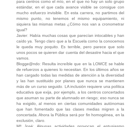
para centros como el mío, en el que no hay un solo grupo
estándar, en el que cada avance visible se consigue con
mucho esfuerzo invisible. En esta carrera, no partimos del
mismo punto, no tenemos el mismo equipamiento, ni
siquiera las mismas metas ¿Cómo nos van a cronometrar
igual?
Javier: Había muchas cosas que parecían intocables y han
caído ya. Tengo claro que a la Escuela como la conocemos
le queda muy poquito. Es terrible, pero parece que solo
unos pocos se quieren dar cuenta del desastre hacia el que
vamos.
Blogge@ndo: Resulta increíble que en la LOMCE se hable
de refuerzos a quienes lo necesitan. En los últimos años se
han cargado todas las medidas de atención a la diversidad
y las han sustituido por planes que nunca se mantienen
más de un curso seguido. LA inclusión requiere una política
educativa que exija, por ejemplo, a los centros concertados
que asuman su parte de alumnado en riesgo; eso nunca se
ha exigido, al menos en ciertas comunidades autónomas
que han fomentado que las clases medias migren a la
concertada. Ahora la Pública será por fin homogénea, en la
exclusión, claro.
Mª José: Algunas actividades provocan el entusiasmo