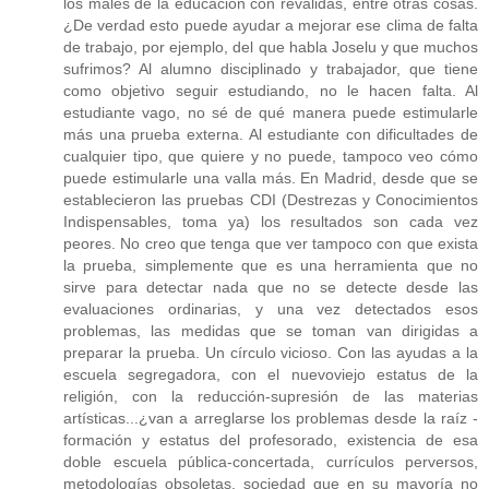
los males de la educación con reválidas, entre otras cosas.
¿De verdad esto puede ayudar a mejorar ese clima de falta
de trabajo, por ejemplo, del que habla Joselu y que muchos
sufrimos? Al alumno disciplinado y trabajador, que tiene
como objetivo seguir estudiando, no le hacen falta. Al
estudiante vago, no sé de qué manera puede estimularle
más una prueba externa. Al estudiante con dificultades de
cualquier tipo, que quiere y no puede, tampoco veo cómo
puede estimularle una valla más. En Madrid, desde que se
establecieron las pruebas CDI (Destrezas y Conocimientos
Indispensables, toma ya) los resultados son cada vez
peores. No creo que tenga que ver tampoco con que exista
la prueba, simplemente que es una herramienta que no
sirve para detectar nada que no se detecte desde las
evaluaciones ordinarias, y una vez detectados esos
problemas, las medidas que se toman van dirigidas a
preparar la prueba. Un círculo vicioso. Con las ayudas a la
escuela segregadora, con el nuevoviejo estatus de la
religión, con la reducción-supresión de las materias
artísticas...¿van a arreglarse los problemas desde la raíz -
formación y estatus del profesorado, existencia de esa
doble escuela pública-concertada, currículos perversos,
metodologías obsoletas, sociedad que en su mayoría no