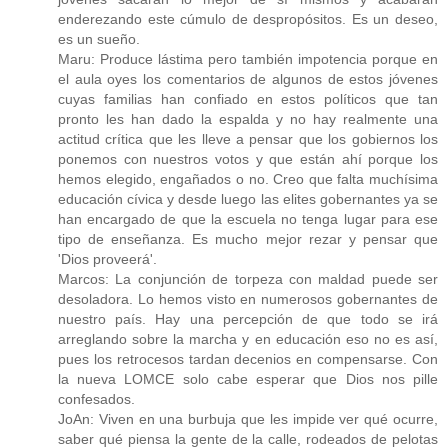
enderezando este cúmulo de despropósitos. Es un deseo,
es un sueño.
Maru: Produce lástima pero también impotencia porque en
el aula oyes los comentarios de algunos de estos jóvenes
cuyas familias han confiado en estos políticos que tan
pronto les han dado la espalda y no hay realmente una
actitud crítica que les lleve a pensar que los gobiernos los
ponemos con nuestros votos y que están ahí porque los
hemos elegido, engañados o no. Creo que falta muchísima
educación cívica y desde luego las elites gobernantes ya se
han encargado de que la escuela no tenga lugar para ese
tipo de enseñanza. Es mucho mejor rezar y pensar que
'Dios proveerá'.
Marcos: La conjunción de torpeza con maldad puede ser
desoladora. Lo hemos visto en numerosos gobernantes de
nuestro país. Hay una percepción de que todo se irá
arreglando sobre la marcha y en educación eso no es así,
pues los retrocesos tardan decenios en compensarse. Con
la nueva LOMCE solo cabe esperar que Dios nos pille
confesados.
JoAn: Viven en una burbuja que les impide ver qué ocurre,
saber qué piensa la gente de la calle, rodeados de pelotas