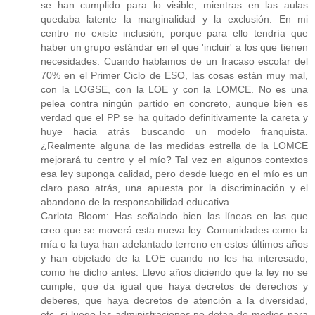
se han cumplido para lo visible, mientras en las aulas
quedaba latente la marginalidad y la exclusión. En mi
centro no existe inclusión, porque para ello tendría que
haber un grupo estándar en el que 'incluir' a los que tienen
necesidades. Cuando hablamos de un fracaso escolar del
70% en el Primer Ciclo de ESO, las cosas están muy mal,
con la LOGSE, con la LOE y con la LOMCE. No es una
pelea contra ningún partido en concreto, aunque bien es
verdad que el PP se ha quitado definitivamente la careta y
huye hacia atrás buscando un modelo franquista.
¿Realmente alguna de las medidas estrella de la LOMCE
mejorará tu centro y el mío? Tal vez en algunos contextos
esa ley suponga calidad, pero desde luego en el mío es un
claro paso atrás, una apuesta por la discriminación y el
abandono de la responsabilidad educativa.
Carlota Bloom: Has señalado bien las líneas en las que
creo que se moverá esta nueva ley. Comunidades como la
mía o la tuya han adelantado terreno en estos últimos años
y han objetado de la LOE cuando no les ha interesado,
como he dicho antes. Llevo años diciendo que la ley no se
cumple, que da igual que haya decretos de derechos y
deberes, que haya decretos de atención a la diversidad,
etc. si luego las administraciones no dotan de medios para