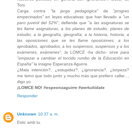
Toni.
Carga contra
"la jerga pedagógica"
de
"progres
empecinados"
en leyes educativas que han llevado a
"un
paro juvenil del 52%"
, defiende que
"a las asignaturas se
les llame asignaturas; a los planes de estudio, planes de
estudio; a la geografía, geografía; a la historia, historia; a
las oposiciones que se les llame oposiciones; a los
aprobados, aprobados; a los suspensos, suspensos y a los
exámenes, exámenes", la LOMCE -ha dicho- sirve para
"empezar a cambiar el torcido rumbo de la Educación en
España"
la insigne Esperanza Aguirre.
¿Mala intención?, ¿estupidez?, ¿ignorancia?, ¿torpeza?
me temo que todo junto y mucho más que prefiero callar...,
digo yo.
¡LOMCE NO! #espeonzaguirre #wertuitidate
Responder
Unknown
10:37 a. m.
Estic amb tu.