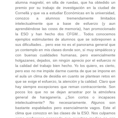
alumna magrebí, en silla de ruedas, que ha obtedido un
premio por su trabajo de investigación en la ciudad de
Cornellà y que va a estudiar Económicas en la universidad,
conozco a alumnos tremendamente limitados
intelectualmente que a base de esfuerzo (y aun
aprendiéndose las cosss de memoria), han promocionado
la ESO y han hecho dos CFGM... Todos conocemos
ejemplos estimulantes de alumnos que se sobreponen a
sus dificultades... pero ese no es el panorama general que
yo contemplo en mis clases donde son, sí muy simpáticos y
con buenas cualidades humanas, pero esencialmente
holgazanes, dejados, sin ningún aprecio por el esfuerzo ni
la calidad del trabajo bien hecho. Yo los quiero, es cierto,
pero eso no me impide darme cuenta de que se impone en
el aula un clima de desidia en cuanto se plantean retos en
que se exige el esfuerzo, la atención y la calidad. Claro que
hay siempre excepciones que reman contracorriente. Son
pocos los que no se dejan arrastrar por la atmósfera
general de haraganería. ¿Son cortos o incapaces
intelectualmente? No necesariamente. Algunos son
bastante espabilados pero esencialmente vagos. Este el
clima que conozco en las clases de la ESO. Nos culpamos