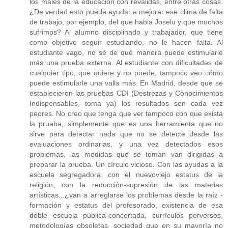
los males de la educación con reválidas, entre otras cosas.
¿De verdad esto puede ayudar a mejorar ese clima de falta
de trabajo, por ejemplo, del que habla Joselu y que muchos
sufrimos? Al alumno disciplinado y trabajador, que tiene
como objetivo seguir estudiando, no le hacen falta. Al
estudiante vago, no sé de qué manera puede estimularle
más una prueba externa. Al estudiante con dificultades de
cualquier tipo, que quiere y no puede, tampoco veo cómo
puede estimularle una valla más. En Madrid, desde que se
establecieron las pruebas CDI (Destrezas y Conocimientos
Indispensables, toma ya) los resultados son cada vez
peores. No creo que tenga que ver tampoco con que exista
la prueba, simplemente que es una herramienta que no
sirve para detectar nada que no se detecte desde las
evaluaciones ordinarias, y una vez detectados esos
problemas, las medidas que se toman van dirigidas a
preparar la prueba. Un círculo vicioso. Con las ayudas a la
escuela segregadora, con el nuevoviejo estatus de la
religión, con la reducción-supresión de las materias
artísticas...¿van a arreglarse los problemas desde la raíz -
formación y estatus del profesorado, existencia de esa
doble escuela pública-concertada, currículos perversos,
metodologías obsoletas, sociedad que en su mayoría no