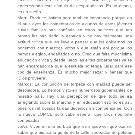
enderezando este cúmulo de despropósitos. Es un deseo,
es un sueño.
Maru: Produce lástima pero también impotencia porque en
el aula oyes los comentarios de algunos de estos jóvenes
cuyas familias han confiado en estos políticos que tan
pronto les han dado la espalda y no hay realmente una
actitud crítica que les lleve a pensar que los gobiernos los
ponemos con nuestros votos y que están ahí porque los
hemos elegido, engañados o no. Creo que falta muchísima
educación cívica y desde luego las elites gobernantes ya se
han encargado de que la escuela no tenga lugar para ese
tipo de enseñanza. Es mucho mejor rezar y pensar que
'Dios proveerá'.
Marcos: La conjunción de torpeza con maldad puede ser
desoladora. Lo hemos visto en numerosos gobernantes de
nuestro país. Hay una percepción de que todo se irá
arreglando sobre la marcha y en educación eso no es así,
pues los retrocesos tardan decenios en compensarse. Con
la nueva LOMCE solo cabe esperar que Dios nos pille
confesados.
JoAn: Viven en una burbuja que les impide ver qué ocurre,
saber qué piensa la gente de la calle, rodeados de pelotas