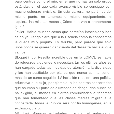
para centros como el mío, en el que no hay un solo grupo
estándar, en el que cada avance visible se consigue con
mucho esfuerzo invisible. En esta carrera, no partimos del
mismo punto, no tenemos el mismo equipamiento, ni
siquiera las mismas metas ¿Cómo nos van a cronometrar
igual?
Javier: Había muchas cosas que parecían intocables y han
caído ya. Tengo claro que a la Escuela como la conocemos
le queda muy poquito. Es terrible, pero parece que solo
unos pocos se quieren dar cuenta del desastre hacia el que
vamos.
Blogge@ndo: Resulta increíble que en la LOMCE se hable
de refuerzos a quienes lo necesitan. En los últimos años se
han cargado todas las medidas de atención a la diversidad
y las han sustituido por planes que nunca se mantienen
más de un curso seguido. LA inclusión requiere una política
educativa que exija, por ejemplo, a los centros concertados
que asuman su parte de alumnado en riesgo; eso nunca se
ha exigido, al menos en ciertas comunidades autónomas
que han fomentado que las clases medias migren a la
concertada. Ahora la Pública será por fin homogénea, en la
exclusión, claro.
Mª José: Algunas actividades provocan el entusiasmo