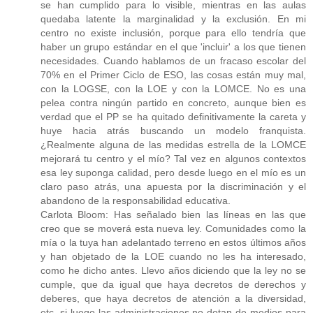
se han cumplido para lo visible, mientras en las aulas
quedaba latente la marginalidad y la exclusión. En mi
centro no existe inclusión, porque para ello tendría que
haber un grupo estándar en el que 'incluir' a los que tienen
necesidades. Cuando hablamos de un fracaso escolar del
70% en el Primer Ciclo de ESO, las cosas están muy mal,
con la LOGSE, con la LOE y con la LOMCE. No es una
pelea contra ningún partido en concreto, aunque bien es
verdad que el PP se ha quitado definitivamente la careta y
huye hacia atrás buscando un modelo franquista.
¿Realmente alguna de las medidas estrella de la LOMCE
mejorará tu centro y el mío? Tal vez en algunos contextos
esa ley suponga calidad, pero desde luego en el mío es un
claro paso atrás, una apuesta por la discriminación y el
abandono de la responsabilidad educativa.
Carlota Bloom: Has señalado bien las líneas en las que
creo que se moverá esta nueva ley. Comunidades como la
mía o la tuya han adelantado terreno en estos últimos años
y han objetado de la LOE cuando no les ha interesado,
como he dicho antes. Llevo años diciendo que la ley no se
cumple, que da igual que haya decretos de derechos y
deberes, que haya decretos de atención a la diversidad,
etc. si luego las administraciones no dotan de medios para