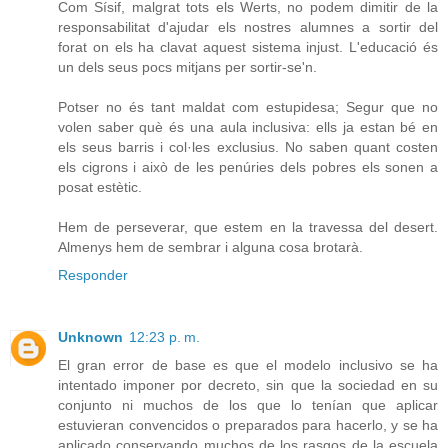
Com Sísif, malgrat tots els Werts, no podem dimitir de la
responsabilitat d'ajudar els nostres alumnes a sortir del
forat on els ha clavat aquest sistema injust. L'educació és
un dels seus pocs mitjans per sortir-se'n.
Potser no és tant maldat com estupidesa; Segur que no
volen saber què és una aula inclusiva: ells ja estan bé en
els seus barris i col·les exclusius. No saben quant costen
els cigrons i això de les penúries dels pobres els sonen a
posat estètic.
Hem de perseverar, que estem en la travessa del desert.
Almenys hem de sembrar i alguna cosa brotarà.
Responder
Unknown
12:23 p. m.
El gran error de base es que el modelo inclusivo se ha
intentado imponer por decreto, sin que la sociedad en su
conjunto ni muchos de los que lo tenían que aplicar
estuvieran convencidos o preparados para hacerlo, y se ha
aplicado conservando muchos de los rasgos de la escuela