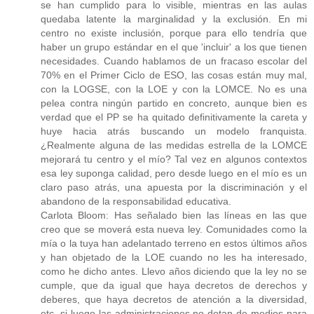
se han cumplido para lo visible, mientras en las aulas
quedaba latente la marginalidad y la exclusión. En mi
centro no existe inclusión, porque para ello tendría que
haber un grupo estándar en el que 'incluir' a los que tienen
necesidades. Cuando hablamos de un fracaso escolar del
70% en el Primer Ciclo de ESO, las cosas están muy mal,
con la LOGSE, con la LOE y con la LOMCE. No es una
pelea contra ningún partido en concreto, aunque bien es
verdad que el PP se ha quitado definitivamente la careta y
huye hacia atrás buscando un modelo franquista.
¿Realmente alguna de las medidas estrella de la LOMCE
mejorará tu centro y el mío? Tal vez en algunos contextos
esa ley suponga calidad, pero desde luego en el mío es un
claro paso atrás, una apuesta por la discriminación y el
abandono de la responsabilidad educativa.
Carlota Bloom: Has señalado bien las líneas en las que
creo que se moverá esta nueva ley. Comunidades como la
mía o la tuya han adelantado terreno en estos últimos años
y han objetado de la LOE cuando no les ha interesado,
como he dicho antes. Llevo años diciendo que la ley no se
cumple, que da igual que haya decretos de derechos y
deberes, que haya decretos de atención a la diversidad,
etc. si luego las administraciones no dotan de medios para