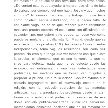
los males de la educación con reválidas, entre otras cosas.
¿De verdad esto puede ayudar a mejorar ese clima de falta
de trabajo, por ejemplo, del que habla Joselu y que muchos
sufrimos? Al alumno disciplinado y trabajador, que tiene
como objetivo seguir estudiando, no le hacen falta. Al
estudiante vago, no sé de qué manera puede estimularle
más una prueba externa. Al estudiante con dificultades de
cualquier tipo, que quiere y no puede, tampoco veo cómo
puede estimularle una valla más. En Madrid, desde que se
establecieron las pruebas CDI (Destrezas y Conocimientos
Indispensables, toma ya) los resultados son cada vez
peores. No creo que tenga que ver tampoco con que exista
la prueba, simplemente que es una herramienta que no
sirve para detectar nada que no se detecte desde las
evaluaciones ordinarias, y una vez detectados esos
problemas, las medidas que se toman van dirigidas a
preparar la prueba. Un círculo vicioso. Con las ayudas a la
escuela segregadora, con el nuevoviejo estatus de la
religión, con la reducción-supresión de las materias
artísticas...¿van a arreglarse los problemas desde la raíz -
formación y estatus del profesorado, existencia de esa
doble escuela pública-concertada, currículos perversos,
metodologías obsoletas, sociedad que en su mayoría no