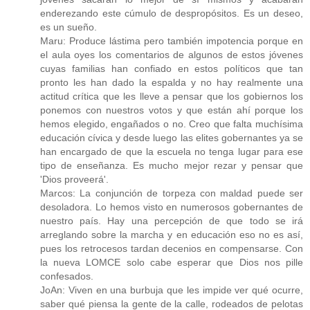
enderezando este cúmulo de despropósitos. Es un deseo,
es un sueño.
Maru: Produce lástima pero también impotencia porque en
el aula oyes los comentarios de algunos de estos jóvenes
cuyas familias han confiado en estos políticos que tan
pronto les han dado la espalda y no hay realmente una
actitud crítica que les lleve a pensar que los gobiernos los
ponemos con nuestros votos y que están ahí porque los
hemos elegido, engañados o no. Creo que falta muchísima
educación cívica y desde luego las elites gobernantes ya se
han encargado de que la escuela no tenga lugar para ese
tipo de enseñanza. Es mucho mejor rezar y pensar que
'Dios proveerá'.
Marcos: La conjunción de torpeza con maldad puede ser
desoladora. Lo hemos visto en numerosos gobernantes de
nuestro país. Hay una percepción de que todo se irá
arreglando sobre la marcha y en educación eso no es así,
pues los retrocesos tardan decenios en compensarse. Con
la nueva LOMCE solo cabe esperar que Dios nos pille
confesados.
JoAn: Viven en una burbuja que les impide ver qué ocurre,
saber qué piensa la gente de la calle, rodeados de pelotas