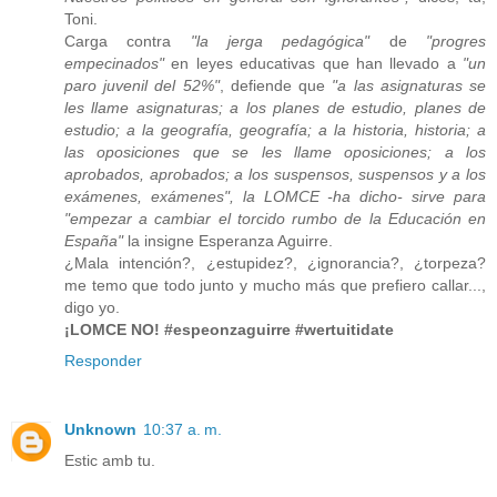
Toni.
Carga contra
"la jerga pedagógica"
de
"progres
empecinados"
en leyes educativas que han llevado a
"un
paro juvenil del 52%"
, defiende que
"a las asignaturas se
les llame asignaturas; a los planes de estudio, planes de
estudio; a la geografía, geografía; a la historia, historia; a
las oposiciones que se les llame oposiciones; a los
aprobados, aprobados; a los suspensos, suspensos y a los
exámenes, exámenes", la LOMCE -ha dicho- sirve para
"empezar a cambiar el torcido rumbo de la Educación en
España"
la insigne Esperanza Aguirre.
¿Mala intención?, ¿estupidez?, ¿ignorancia?, ¿torpeza?
me temo que todo junto y mucho más que prefiero callar...,
digo yo.
¡LOMCE NO! #espeonzaguirre #wertuitidate
Responder
Unknown
10:37 a. m.
Estic amb tu.