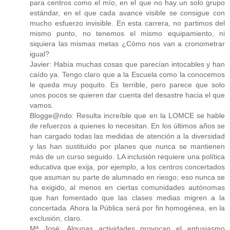
para centros como el mío, en el que no hay un solo grupo
estándar, en el que cada avance visible se consigue con
mucho esfuerzo invisible. En esta carrera, no partimos del
mismo punto, no tenemos el mismo equipamiento, ni
siquiera las mismas metas ¿Cómo nos van a cronometrar
igual?
Javier: Había muchas cosas que parecían intocables y han
caído ya. Tengo claro que a la Escuela como la conocemos
le queda muy poquito. Es terrible, pero parece que solo
unos pocos se quieren dar cuenta del desastre hacia el que
vamos.
Blogge@ndo: Resulta increíble que en la LOMCE se hable
de refuerzos a quienes lo necesitan. En los últimos años se
han cargado todas las medidas de atención a la diversidad
y las han sustituido por planes que nunca se mantienen
más de un curso seguido. LA inclusión requiere una política
educativa que exija, por ejemplo, a los centros concertados
que asuman su parte de alumnado en riesgo; eso nunca se
ha exigido, al menos en ciertas comunidades autónomas
que han fomentado que las clases medias migren a la
concertada. Ahora la Pública será por fin homogénea, en la
exclusión, claro.
Mª José: Algunas actividades provocan el entusiasmo