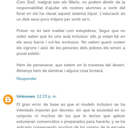
Com Sísif, malgrat tots els Werts, no podem dimitir de la
responsabilitat d'ajudar els nostres alumnes a sortir del
forat on els ha clavat aquest sistema injust. L'educació és
un dels seus pocs mitjans per sortir-se'n.
Potser no és tant maldat com estupidesa; Segur que no
volen saber què és una aula inclusiva: ells ja estan bé en
els seus barris i col·les exclusius. No saben quant costen
els cigrons i això de les penúries dels pobres els sonen a
posat estètic.
Hem de perseverar, que estem en la travessa del desert.
Almenys hem de sembrar i alguna cosa brotarà.
Responder
Unknown
12:23 p. m.
El gran error de base es que el modelo inclusivo se ha
intentado imponer por decreto, sin que la sociedad en su
conjunto ni muchos de los que lo tenían que aplicar
estuvieran convencidos o preparados para hacerlo, y se ha
aplicado conservando muchos de los rasgos de la escuela