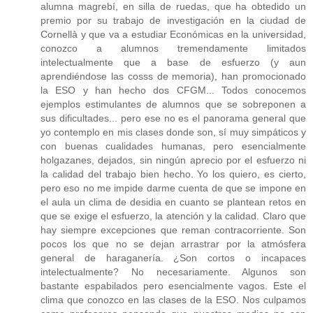
alumna magrebí, en silla de ruedas, que ha obtedido un
premio por su trabajo de investigación en la ciudad de
Cornellà y que va a estudiar Económicas en la universidad,
conozco a alumnos tremendamente limitados
intelectualmente que a base de esfuerzo (y aun
aprendiéndose las cosss de memoria), han promocionado
la ESO y han hecho dos CFGM... Todos conocemos
ejemplos estimulantes de alumnos que se sobreponen a
sus dificultades... pero ese no es el panorama general que
yo contemplo en mis clases donde son, sí muy simpáticos y
con buenas cualidades humanas, pero esencialmente
holgazanes, dejados, sin ningún aprecio por el esfuerzo ni
la calidad del trabajo bien hecho. Yo los quiero, es cierto,
pero eso no me impide darme cuenta de que se impone en
el aula un clima de desidia en cuanto se plantean retos en
que se exige el esfuerzo, la atención y la calidad. Claro que
hay siempre excepciones que reman contracorriente. Son
pocos los que no se dejan arrastrar por la atmósfera
general de haraganería. ¿Son cortos o incapaces
intelectualmente? No necesariamente. Algunos son
bastante espabilados pero esencialmente vagos. Este el
clima que conozco en las clases de la ESO. Nos culpamos