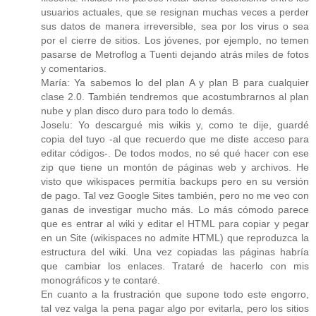
usuarios actuales, que se resignan muchas veces a perder
sus datos de manera irreversible, sea por los virus o sea
por el cierre de sitios. Los jóvenes, por ejemplo, no temen
pasarse de Metroflog a Tuenti dejando atrás miles de fotos
y comentarios.
María: Ya sabemos lo del plan A y plan B para cualquier
clase 2.0. También tendremos que acostumbrarnos al plan
nube y plan disco duro para todo lo demás.
Joselu: Yo descargué mis wikis y, como te dije, guardé
copia del tuyo -al que recuerdo que me diste acceso para
editar códigos-. De todos modos, no sé qué hacer con ese
zip que tiene un montón de páginas web y archivos. He
visto que wikispaces permitía backups pero en su versión
de pago. Tal vez Google Sites también, pero no me veo con
ganas de investigar mucho más. Lo más cómodo parece
que es entrar al wiki y editar el HTML para copiar y pegar
en un Site (wikispaces no admite HTML) que reproduzca la
estructura del wiki. Una vez copiadas las páginas habría
que cambiar los enlaces. Trataré de hacerlo con mis
monográficos y te contaré.
En cuanto a la frustración que supone todo este engorro,
tal vez valga la pena pagar algo por evitarla, pero los sitios