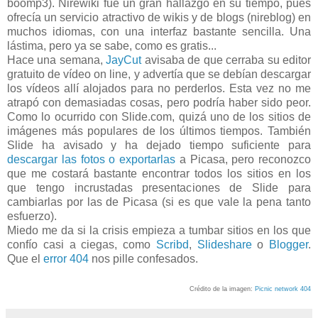
boomp3). Nirewiki fue un gran hallazgo en su tiempo, pues
ofrecía un servicio atractivo de wikis y de blogs (nireblog) en
muchos idiomas, con una interfaz bastante sencilla. Una
lástima, pero ya se sabe, como es gratis...
Hace una semana,
JayCut
avisaba de que cerraba su editor
gratuito de vídeo on line, y advertía que se debían descargar
los vídeos allí alojados para no perderlos. Esta vez no me
atrapó con demasiadas cosas, pero podría haber sido peor.
Como lo ocurrido con Slide.com, quizá uno de los sitios de
imágenes más populares de los últimos tiempos. También
Slide ha avisado y ha dejado tiempo suficiente para
descargar las fotos o exportarlas
a Picasa, pero reconozco
que me costará bastante encontrar todos los sitios en los
que tengo incrustadas presentaciones de Slide para
cambiarlas por las de Picasa (si es que vale la pena tanto
esfuerzo).
Miedo me da si la crisis empieza a tumbar sitios en los que
confío casi a ciegas, como
Scribd
,
Slideshare
o
Blogger
.
Que el
error 404
nos pille confesados.
Crédito de la imagen:
Picnic network 404