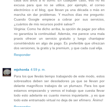
cada dos años a lo sumo. En cualquier caso, eso no es
excusa para que no se utilice, por ejemplo, el correo
electrónico o el blog, que llevan ya una década o más en
marcha sin dar problemas. Y muchos días me pregunto:
Cuando Google empiece a cobrar por sus servicios,
¿cuántos de mis recursos podré salvar?
Virginia: Como he dicho arriba, la opción de pagar por ellos
no garantiza la continuidad. Además, me parece una mala
praxis ofrecer un servicio gratuito y luego chantajear
convirtiéndolo en algo de pago. Es preferible que ofrezcan
dos versiones, la gratis y la premium, y que cada cual elija.
Responder
mjchorda
4:59 p. m.
Para los que lleváis tiempo trabajando de este modo, estos
sobresaltos deben ser desoladores ya que se llevan por
delante magníficos trabajos de un plumazo. Para los que
estamos empezando y vemos el trabajo que cuesta llevar
todo esto adelante es cuanto menos inquietante...y es que
todo este entramado virtual no deja de ser efímero. Ánimo!
Responder