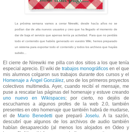
La próxima semana vamos a cerrar Nirewiki, desde hacía años no se
podían dar de alta nuevos usuarios y creo que ha llegado el momento de
dar de baja el servicio que apenas tenía ya actividad. Para que no perdáis
todo el contenido que habéis generado en vuestro Wiki, hemos preparado
un sistema para exportar todo el contenido y todos los archivos que hayáis
subido...
El cierre de Nirewiki me pilla con dos sitios a los que tenía
especial aprecio. El wiki de
trabajos monográficos
en el que
mis alumnos colgaron sus trabajos durante dos cursos y el
Homenaje a Ángel González
, uno de los primeros proyectos
colectivos multimedia. Ayer, cuando recibí el mensaje, me
puse a rescatar las páginas del homenaje y estuve creando
uno nuevo en Wikispaces
; por cierto, no dejéis de
escucharnos a algunos profes de la web 2.0, también
presentes en otro homenaje que también habrá de mudarse,
el de
Mario Benedetti
que preparó
Joselu
. A la sazón,
descubrí que algunos de los archivos de audio también
habían desaparecido (al menos los alojados en Odeo y