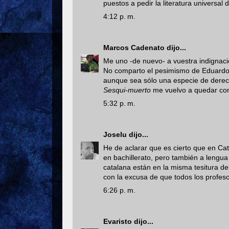
puestos a pedir la literatura universal 
4:12 p. m.
Marcos Cadenato
dijo...
Me uno -de nuevo- a vuestra indignación
No comparto el pesimismo de Eduardo y
aunque sea sólo una especie de derech
Sesqui-muerto
me vuelvo a quedar con t
5:32 p. m.
Joselu
dijo...
He de aclarar que es cierto que en Cat
en bachillerato, pero también a lengu
catalana están en la misma tesitura de
con la excusa de que todos los profe
6:26 p. m.
Evaristo
dijo...