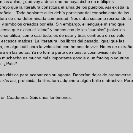
en las aulas, ¿qué voy a decir que no haya dicho en múltiples
yó que la literatura constituía el alma de los pueblos. Así existía la
spañola... Todo hablante culto debía participar del conocimiento de las
teratura de una determinada comunidad. Nos daba sustento recreando la
s y símbolos creados por ella. Sin embargo, el lenguaje mismo que
piensa que exista el "alma" y menos eso de los "pueblos" (salvo los
 se utiliza, como casi todo, es de usar y tirar, centrada en su valor
scasos matices. La literatura, los libros del pasado, igual que las
, en algo inútil para la velocidad con hemos de vivir. No es de extraña
tura en las aulas. Ya no forma parte de nuestra cosmovisión de la
n muchacho es mucho más importante google o un fotolog o youtube
ís. ¿País?
ratura clásica para acabar con su agonía. Deberían dejar de promoverse
s así, prohibida, la literatura adquiriera algún brillo o atractivo. Pero
es en Cuadernos. Sois unos fenómenos.