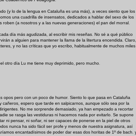
ndo (y lo de la lengua en Cataluña es una más), a veces siento que los
omos una cuadrilla de insensatos, dedicados a hablar del sexo de los
 roben (a nosotros y a las nuevas generaciones) el pan del morral.
ada día más agudizada, al escribir mis reseñas. No sé a qué público
ervirán a alguien para mantener la llama de la litertura encendida. Claro
cteres, y no las críticas que yo escribo, habitualmente de muchos miles
 el otro día Lu me tiene muy deprimido, pero mucho.
as opos pero con un poco de humor. Siento lo que pasa en Cataluña
y cañeros, espero que tarde en salpicarnos, aunque sólo sea por la
 dirigentes. No me sorprende demasiado, ya han empezado a recortar
nadie se rasga las vestiduras ni hacemos nada por evitarlo. Se supone
r ni pensar, ni soñar, ni ser capaces de ponerse en la piel de otros
dos nunca ha sido fácil ser profe y menos de nuestra asignatura, así
ríamos encantadísimos de poder dar esas dos horitas de 1º de bach. 