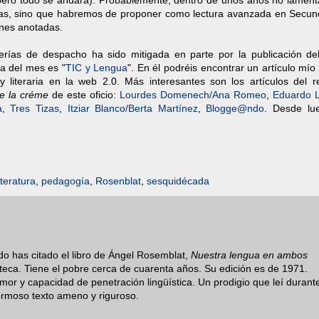
pero todo se andará). Probablemente, dentro de unos años no lamen
las, sino que habremos de proponer como lectura avanzada en Secund
iones anotadas.
rías de despacho ha sido mitigada en parte por la publicación del
a del mes es "
TIC y Lengua
". En él podréis encontrar un artículo mío 
y literaria en la web 2.0. Más interesantes son los artículos del r
e la créme
de este oficio:
Lourdes Domenech/Ana Romeo
,
Eduardo L
a
,
Tres Tizas
,
Itziar Blanco/Berta Martínez
,
Blogge@ndo
. Desde lu
iteratura
,
pedagogía
,
Rosenblat
,
sesquidécada
o has citado el libro de Ángel Rosemblat,
Nuestra lengua en ambos
ioteca. Tiene el pobre cerca de cuarenta años. Su edición es de 1971.
umor y capacidad de penetración lingüística. Un prodigio que leí durant
ermoso texto ameno y riguroso.