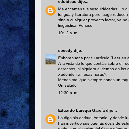
eduideas
dijo...
Me encantan tus sesquidécadas. Lo que
lengua y literatura pero luego reducen
sino a cualquier proyecto lector, ya n
lingüística. Penoso
10:12 a. m.
speedy
dijo...
Enhorabuena por tu artículo "Leer en a
A la vista de lo que contáis sobre el r
derechos, ni siquiera al tiempo en las
¿adónde irán esas horas?.
Menos mal que siempre pones un toque
Un saludo
12:30 p. m.
Eduardo Larequi García
dijo...
Lo digo sin acritud, Antonio, y desde
han invertido sus buenas dosis de esfu
nada la publicación del último número