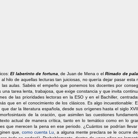
icos:
El laberinto de fortuna
, de Juan de Mena o el
Rimado de pala
l hilo de aquellas lecturas tan juiciosas, no quería dejar pasar esta 
 en las aulas. Sabéis el empeño que ponemos los docentes por conseg
una tarea lenta, trabajosa, que exige constancia y que invita contin
s de las prioridades lectoras en la ESO y en el Bachiller, centrada
ás que en el conocimiento de los clásicos. Es algo incuestionable: E
que dar la literatura española, desde sus orígenes hasta el siglo XVII
orfosintaxis de la oración, que asimilen las cuestiones fundament
texto actual de manera crítica, tanto en lo temático como en lo gram
es que merecen la pena en ese periodo. ¿Cuántos se podrían llevar 
aginen que,
como cuenta Lu
, a alguna mente preclara se le ocurre de