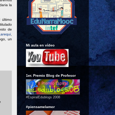
taremos
aria la
 último
titulado
esto de
arequi
,
ego, un
Mi aula en vídeo
1er. Premio Blog de Profesor
#EspiralEdublogs 2008
e
#piensamelamor