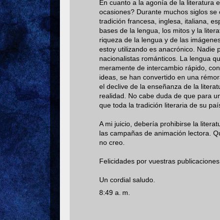
En cuanto a la agonía de la literatura 
ocasiones? Durante muchos siglos se cre
tradición francesa, inglesa, italiana, e
bases de la lengua, los mitos y la li
riqueza de la lengua y de las imágene
estoy utilizando es anacrónico. Nadie 
nacionalistas románticos. La lengua que
meramente de intercambio rápido, con e
ideas, se han convertido en una rémora
el declive de la enseñanza de la litera
realidad. No cabe duda de que para u
que toda la tradición literaria de su pa
A mi juicio, debería prohibirse la lite
las campañas de animación lectora. Quizá
no creo.
Felicidades por vuestras publicacion
Un cordial saludo.
8:49 a. m.