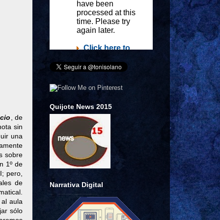
Quijote News 2015
cio
, de
nota sin
uir una
uamente
s sobre
n 1º de
I; pero,
ales de
Narrativa Digital
atical.
al aula
jar sólo