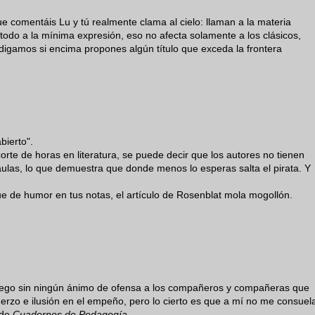
 comentáis Lu y tú realmente clama al cielo: llaman a la materia
 todo a la mínima expresión, eso no afecta solamente a los clásicos,
o digamos si encima propones algún título que exceda la frontera
bierto".
ecorte de horas en literatura, se puede decir que los autores no tienen
 aulas, lo que demuestra que donde menos lo esperas salta el pirata. Y
 de humor en tus notas, el artículo de Rosenblat mola mogollón.
 luego sin ningún ánimo de ofensa a los compañeros y compañeras que
erzo e ilusión en el empeño, pero lo cierto es que a mí no me consuel
 de
Cuadernos de Pedagogía
.