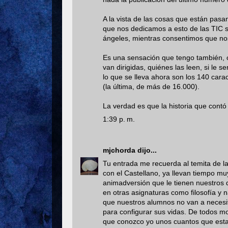
A la vista de las cosas que están pasa
que nos dedicamos a esto de las TIC s
ángeles, mientras consentimos que nos
Es una sensación que tengo también, c
van dirigidas, quiénes las leen, si le s
lo que se lleva ahora son los 140 cara
(la última, de más de 16.000).
La verdad es que la historia que contó
1:39 p. m.
mjchorda
dijo...
Tu entrada me recuerda al temita de l
con el Castellano, ya llevan tiempo mu
animadversión que le tienen nuestros
en otras asignaturas como filosofía y 
que nuestros alumnos no van a necesita
para configurar sus vidas. De todos mo
que conozco yo unos cuantos que esta