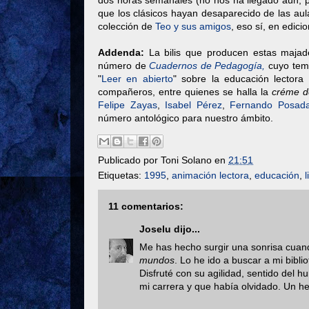
dos horas semanales (no nos ha llegado aún, 
que los clásicos hayan desaparecido de las au
colección de
Teo y sus amigos
, eso sí, en edic
Addenda:
La bilis que producen estas majade
número de
Cuadernos de Pedagogía,
cuyo tem
"
Leer en abierto
" sobre la educación lectora 
compañeros, entre quienes se halla la
créme d
Felipe Zayas
,
Isabel Pérez
,
Fernando Posad
número antológico para nuestro ámbito.
Publicado por
Toni Solano
en
21:51
Etiquetas:
1995
,
animación lectora
,
educación
,
l
11 comentarios:
Joselu
dijo...
Me has hecho surgir una sonrisa cuand
mundos
. Lo he ido a buscar a mi bibl
Disfruté con su agilidad, sentido del h
mi carrera y que había olvidado. Un h