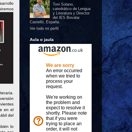
sarrollo
Toni Solano,
guiremos
catedrático de Lengua
y Literatura y Director
del IES Bovalar.
Castelló, España.
Ver todo mi perfil
Aula o jaula
teraria.
versión
ivientes
e en el
ábil del
bién lo