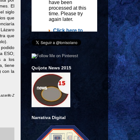
sta por
mes. El
el siglo
rios que
enciaría
 Lázaro
tra que
lo).
 podido
la ESO;
s a los
a, tiene
Quijote News 2015
) con la
Lazarillo Z
Narrativa Digital