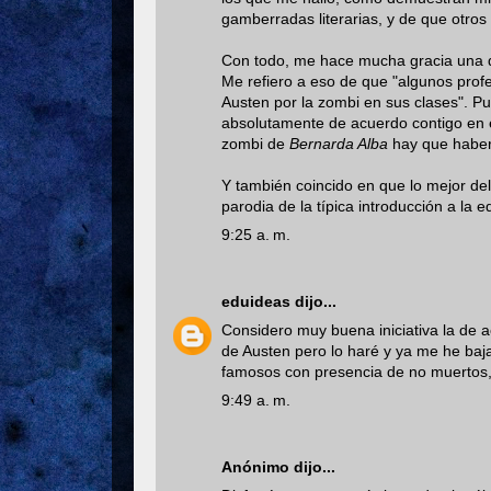
gamberradas literarias, y de que otros
Con todo, me hace mucha gracia una de
Me refiero a eso de que "algunos prof
Austen por la zombi en sus clases". P
absolutamente de acuerdo contigo en e
zombi de
Bernarda Alba
hay que haber 
Y también coincido en que lo mejor del
parodia de la típica introducción a la ed
9:25 a. m.
eduideas
dijo...
Considero muy buena iniciativa la de a
de Austen pero lo haré y ya me he baj
famosos con presencia de no muertos,
9:49 a. m.
Anónimo dijo...