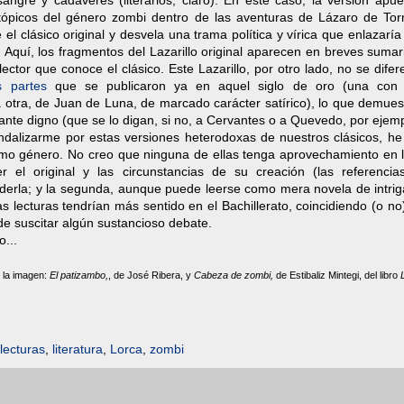
angre y cadáveres (literarios, claro). En este caso, la versión apue
 tópicos del género zombi dentro de las aventuras de Lázaro de Tor
l clásico original y desvela una trama política y vírica que enlazaría 
 Aquí, los fragmentos del Lazarillo original aparecen en breves suma
ector que conoce el clásico. Este Lazarillo, por otro lado, no se difer
 partes
que se publicaron ya en aquel siglo de oro (una con
a otra, de Juan de Luna, de marcado carácter satírico), lo que demues
tante digno (que se lo digan, si no, a Cervantes o a Quevedo, por ejemp
andalizarme por estas versiones heterodoxas de nuestros clásicos, he
como género. No creo que ninguna de ellas tenga aprovechamiento en 
r el original y las circunstancias de su creación (las referencia
enderla; y la segunda, aunque puede leerse como mera novela de intrig
as lecturas tendrían más sentido en el Bachillerato, coincidiendo (o no
 de suscitar algún sustancioso debate.
o...
 la imagen:
El patizambo,
, de José Ribera, y
Cabeza de zombi,
de Estibaliz Mintegi, del libro
lecturas
,
literatura
,
Lorca
,
zombi