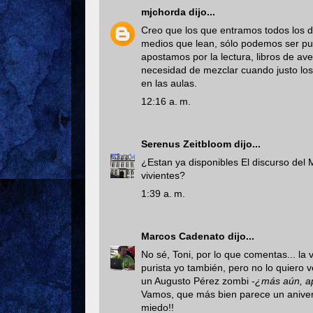
mjchorda
dijo...
Creo que los que entramos todos los d
medios que lean, sólo podemos ser puris
apostamos por la lectura, libros de av
necesidad de mezclar cuando justo los
en las aulas.
12:16 a. m.
Serenus Zeitbloom
dijo...
¿Estan ya disponibles El discurso del 
vivientes?
1:39 a. m.
Marcos Cadenato
dijo...
No sé, Toni, por lo que comentas... la
purista yo también, pero no lo quiero v
un Augusto Pérez zombi -
¿más aún, ap
Vamos, que más bien parece un aniver
miedo!!