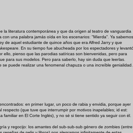
 la literatura contemporánea y que da origen al teatro de vanguardia
cia con una palabra jamás oída en los escenarios: "Mierda". Ya sabemo
 de aquel estudiante de quince años que era Alfred Jarry y que
kespeare. En su tiempo fue abucheada por los espectadores y levant
r ello, pienso que las parodias satíricas son bienvenidas, pero para
 que para sus modelos. Pero para saberlo, hay sin duda que leerlas.
ue se puede realizar una fenomenal chapuza o una increíble genialidad.
ncontrados: en primer lugar, un poco de rabia y envidia, porque ayer
l respecto (que tuve que interrumpir por motivos inapelables; id est:
amiliar en El Corte Inglés), y no sé si tiene sentido ya seguir con él.
gría y regocijo: los amantes del sub-sub-sub género de zombies (entre
 reseñas de pelis y libros) nos alegramos infinitamente de estas