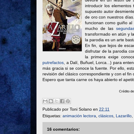
devoré en un festín de s
introducir los elementos
supuesto autor desmiente e
de oro con nuestros días.
funcionan como guiño al l
mucho de las
segundas
transformado en atún y l
la parodia es un arte bas
En fin, que lejos de esc
disfrutar de la parodia 
la primera exige conoce
putrefactos
, a Dalí, Buñuel, Lorca...) para ent
más gracia si se conoce la fuente. Por ello, est
revisión del clásico correspondiente y con el fin
Espero que tanta carne os haya abierto el apetit
Crédito de
Publicado por
Toni Solano
en
22:11
Etiquetas:
animación lectora
,
clásicos
,
Lazarillo
,
16 comentarios: