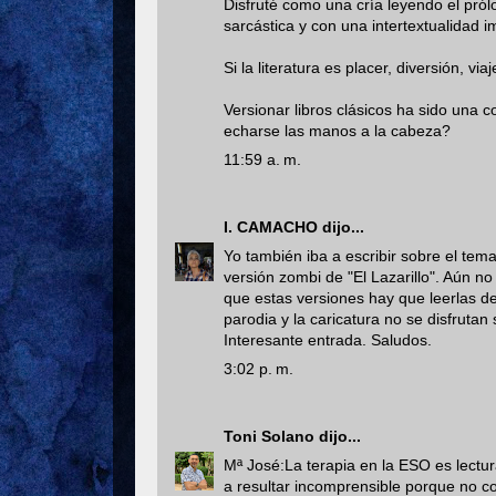
Disfruté como una cría leyendo el pró
sarcástica y con una intertextualidad im
Si la literatura es placer, diversión, 
Versionar libros clásicos ha sido una co
echarse las manos a la cabeza?
11:59 a. m.
I. CAMACHO
dijo...
Yo también iba a escribir sobre el tem
versión zombi de "El Lazarillo". Aún n
que estas versiones hay que leerlas de
parodia y la caricatura no se disfrutan 
Interesante entrada. Saludos.
3:02 p. m.
Toni Solano
dijo...
Mª José:La terapia en la ESO es lectura
a resultar incomprensible porque no co