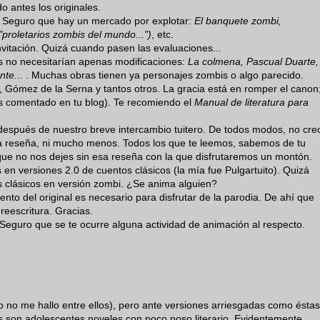
o antes los originales.
? Seguro que hay un mercado por explotar:
El banquete zombi,
"proletarios zombis del mundo...")
, etc.
nvitación. Quizá cuando pasen las evaluaciones...
s no necesitarían apenas modificaciones:
La colmena, Pascual Duarte,
nte...
. Muchas obras tienen ya personajes zombis o algo parecido.
 Gómez de la Serna y tantos otros. La gracia está en romper el canon
has comentado en tu blog). Te recomiendo el
Manual de literatura para
espués de nuestro breve intercambio tuitero. De todos modos, no cre
a reseña, ni mucho menos. Todos los que te leemos, sabemos de tu
 que no nos dejes sin esa reseña con la que disfrutaremos un montón.
n versiones 2.0 de cuentos clásicos (la mía fue Pulgartuito). Quizá
clásicos en versión zombi. ¿Se anima alguien?
nto del original es necesario para disfrutar de la parodia. De ahí que
 reescritura. Gracias.
Seguro que se te ocurre alguna actividad de animación al respecto.
yo no me hallo entre ellos), pero ante versiones arriesgadas como éstas
ios son adolescentes noveles con poco poso literario. Evidentemente,