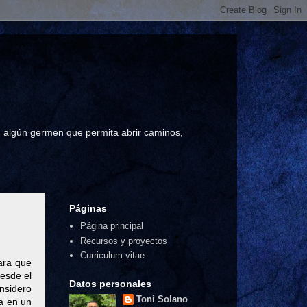
a, algún germen que permita abrir caminos,
Páginas
Página principal
Recursos y proyectos
Curriculum vitae
para que
esde el
Datos personales
onsidero
Toni Solano
ta en un