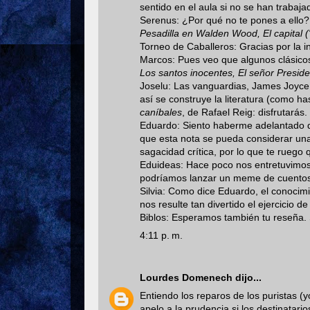
sentido en el aula si no se han trabajad
Serenus: ¿Por qué no te pones a ello
Pesadilla en Walden Wood, El capital (
Torneo de Caballeros: Gracias por la i
Marcos: Pues veo que algunos clásico
Los santos inocentes, El señor Preside
Joselu: Las vanguardias, James Joyce,
así se construye la literatura (como 
caníbales
, de Rafael Reig: disfrutarás.
Eduardo: Siento haberme adelantado d
que esta nota se pueda considerar un
sagacidad crítica, por lo que te ruego
Eduideas: Hace poco nos entretuvimos e
podríamos lanzar un meme de cuentos 
Silvia: Como dice Eduardo, el conocimie
nos resulte tan divertido el ejercicio de
Biblos: Esperamos también tu reseña. 
4:11 p. m.
Lourdes Domenech
dijo...
Entiendo los reparos de los puristas (
apelo a la prudencia si los destinatar