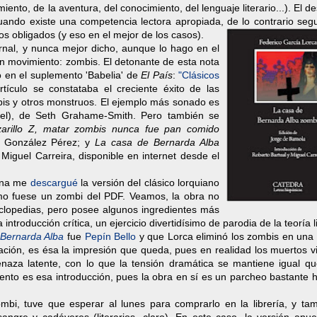
miento, de la aventura, del conocimiento, del lenguaje literario...). El de
 cuando existe una competencia lectora apropiada, de lo contrario se
os obligados (y eso en el mejor de los casos).
rnal, y nunca mejor dicho, aunque lo hago en el
en movimiento: zombis. El detonante de esta nota
o en el suplemento 'Babelia' de
El País
:
"Clásicos
culo se constataba el creciente éxito de las
bis y otros monstruos. El ejemplo más sonado es
el), de Seth Grahame-Smith. Pero también se
zarillo Z, matar zombis nunca fue pan comido
ro González Pérez; y
La casa de Bernarda Alba
Miguel Carreira, disponible en internet desde el
mana me
descargué
la versión del clásico lorquiano
mo fuese un zombi del PDF. Veamos, la obra no
iclopedias, pero posee algunos ingredientes más
introducción crítica, un ejercicio divertidísimo de parodia de la teoría li
 Bernarda Alba
fue
Pepín Bello
y que Lorca eliminó los zombis en una 
ación, es ésa la impresión que queda, pues en realidad los muertos v
aza latente, con lo que la tensión dramática se mantiene igual qu
nto es esa introducción, pues la obra en sí es un parcheo bastante h
ombi, tuve que esperar al lunes para comprarlo en la librería, y tam