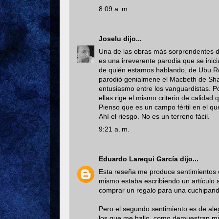
8:09 a. m.
Joselu
dijo...
Una de las obras más sorprendentes de
es una irreverente parodia que se ini
de quién estamos hablando, de Ubu Rey
parodió genialmene el Macbeth de Sha
entusiasmo entre los vanguardistas. Po
ellas rige el mismo criterio de calidad
Pienso que es un campo fértil en el q
Ahí el riesgo. No es un terreno fácil.
9:21 a. m.
Eduardo Larequi García
dijo...
Esta reseña me produce sentimientos e
mismo estaba escribiendo un artículo a
comprar un regalo para una cuchipanda f
Pero el segundo sentimiento es de ale
los que me hallo, como demuestran mis