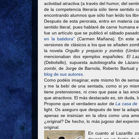
actividad atractiva (a través del humor, del senti
de la competencia literaria sólo tiene sentido
encontrando alumnos que sólo han leído los libr
Después de esta perorata, entro en materia ca
sentido literal, pues hablaré de carne humana 
fue un artículo que se publicó el sábado pasad
en la batidora"
(Carmen Mañana). En este artí
versiones de clásicos a los que se añaden zom
la novela
Orgullo y prejuicio y zombis
(Umbri
mencionaban dos ejemplos españoles:
El La
(Debolsillo), supuesta autobiografía de Láza
zombi
, de Jorge de Barnola, Roberto Bartual y 
blog de sus autores
.
Como podéis imaginar, este mismo fin de se
y me la bebí de una sentada, como si yo mis
tiene pretensiones, ni creo que pase a las enc
que atractivos. El más destacado es, sin duda, la 
Propone que el verdadero autor de
La casa de
light. Os aseguro que después de leer la adapt
apenas se insinúan en la obra como una amen
¿original? De hecho, lo más jugoso del experime
original.
En cuanto al Lazarillo z