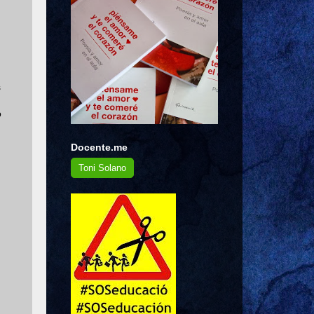
s
ó
Docente.me
Toni Solano