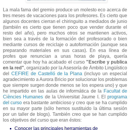
La mala fama del gremio produce un molesto eco acerca de
tres meses de vacaciones para los profesores. Es cierto que
algunos docentes cierran el chiringuito a mediados de junio
(también es cierto que tienen poco que vender durante el
resto del año), pero muchos otros se mantienen activos,
bien sea a través de la formación del profesorado o bien
mediante cursos de reciclaje o autoformación (aunque sea
preparando materiales en sus casas). En esa línea de
profes que renuncian a unas horas de playa, quería
comentar que hoy ha acabado el curso
"Escribe y publica
en la red"
, organizado por la Asesoría de Ámbito Lingüístico
del
CEFIRE de Castelló de la Plana
(incluyo un especial
agradecimiento a Aurora Bricio por solucionar los problemas
que siempre surgen donde menos se los espera uno) y que
he impartido en las aulas de informática de la
Facultat de
Ciències Humanes
de la Universitat Jaume I. El
programa
del curso
era bastante ambicioso y creo que se ha cumplido
en su mayor parte (sólo hemos sustituido la última sesión
por un taller de blogs). También creo que se han cumplido
los objetivos del curso que eran éstos:
Conocer las principales herramientas de