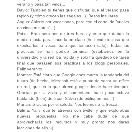
verano y pasa tan veloz...
David: También tú tienes que disfrutar, que el verano pasa
rápido (y cómo crecen las zagalas...). Besos insulares.
Angus: Abierto por vacaciones, pero con el cartel de "vuelvo
en cinco minutos" ;-)
Patxo: Eran sesiones de tres horas y creo que daban la
medida justa para hacerlo en clase (he tenido incluso que
expulsarlos a veces para que tomasen café). Todas las
prácticas se han podido terminar (estábamos en la
universidad y la red iba rápida) y sólo ha quedado de tarea
final que pasasen sus prácticas a los blogs personales.
Feliz veranito.
Montse: Está claro que Google docs marca la tendencia del
futuro (de hecho, Microsoft está a punto de sacar un office
en red, que es lo que ofrece google desde hace tiempo).
Gracias por la visita y el comentario; hace poco estuve
hablando (bien) de ti con Sàlvia (de bibliopoemes...).
Marian: Gracias por el saludo. Nos leemos a la fresca.
Balma: Ya vi que te atrevías con twitter y que explorabas
nuevas propuestas. No me cabe duda de que
aprovecharás los recursos y muy pronto nos darás
lecciones de ello ;-)