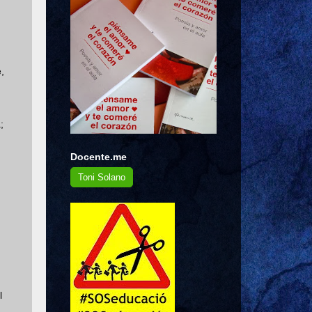
,
;
Docente.me
Toni Solano
l