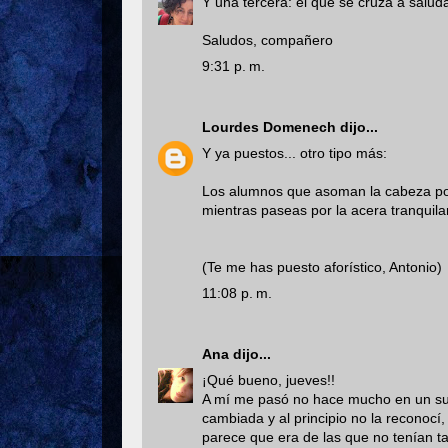
Y una tercera: el que se cruza a saluda
Saludos, compañero
9:31 p. m.
Lourdes Domenech
dijo...
Y ya puestos... otro tipo más:
Los alumnos que asoman la cabeza por 
mientras paseas por la acera tranquil
(Te me has puesto aforístico, Antonio)
11:08 p. m.
Ana
dijo...
¡Qué bueno, jueves!!
A mí me pasó no hace mucho en un su
cambiada y al principio no la reconocí,
parece que era de las que no tenían ta