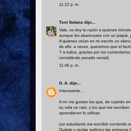
11:22 p. m.
Toni Solano
dijo...
Vale, os doy la razón a quienes introd
aunque les abanicases con un paipái, j
A quienes veían en mi escrito un silen
de ello: a veces, queremos que el fac
Y a todos, gracias por los comentarios 
considéralo pecado venial).
11:46 p. m.
G. A.
dijo...
Interesante...
A mí me gustan los que, de cuando en 
su vida un rato, y los que me escriben
aprendieron lo utilizan.
(un estudiante me escribió corriendo 
Quijote y recitar eufórico las primeras