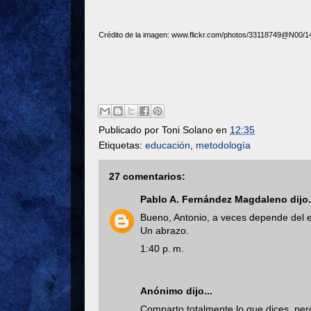
Crédito de la imagen: www.flickr.com/photos/33118749@N00/
Publicado por
Toni Solano
en
12:35
Etiquetas:
educación
,
metodología
27 comentarios:
Pablo A. Fernández Magdaleno
dijo.
Bueno, Antonio, a veces depende del 
Un abrazo.
1:40 p. m.
Anónimo dijo...
Comparto totalmente lo que dices, per