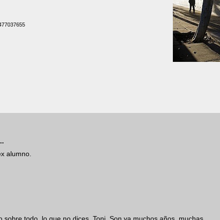
1477037655
..
ex alumno.
o sobre todo, lo que no dices, Toni. Son ya muchos años, muchas