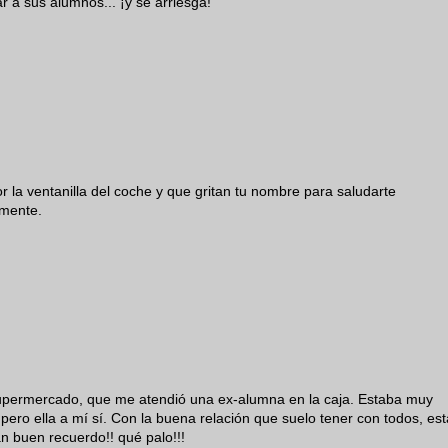
r a sus alumnos... ¡y se arriesga!
la ventanilla del coche y que gritan tu nombre para saludarte
amente.
permercado, que me atendió una ex-alumna en la caja. Estaba muy
 pero ella a mí sí. Con la buena relación que suelo tener con todos, est
n buen recuerdo!! qué palo!!!