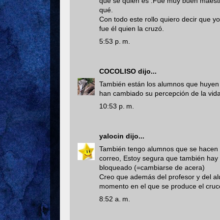
que sé quién es .Fue muy buen maestro
qué.
Con todo este rollo quiero decir que y
fue él quien la cruzó.
5:53 p. m.
COCOLISO
dijo...
También están los alumnos que huyen 
han cambiado su percepción de la vida
10:53 p. m.
yalocin
dijo...
También tengo alumnos que se hacen lo
correo, Estoy segura que también hay 
bloqueado (=cambiarse de acera)
Creo que además del profesor y del al
momento en el que se produce el cruce
8:52 a. m.