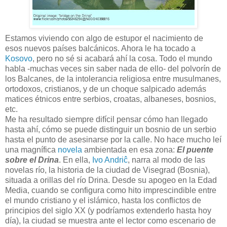
Estamos viviendo con algo de estupor el nacimiento de
esos nuevos países balcánicos. Ahora le ha tocado a
Kosovo
, pero no sé si acabará ahí la cosa. Todo el mundo
habla -muchas veces sin saber nada de ello- del polvorín de
los Balcanes, de la intolerancia religiosa entre musulmanes,
ortodoxos, cristianos, y de un choque salpicado además
matices étnicos entre serbios, croatas, albaneses, bosnios,
etc.
Me ha resultado siempre difícil pensar cómo han llegado
hasta ahí, cómo se puede distinguir un bosnio de un serbio
hasta el punto de asesinarse por la calle. No hace mucho leí
una magnífica
novela
ambientada en esa zona:
El puente
sobre el Drina
. En ella,
Ivo Andriĉ
, narra al modo de las
novelas río, la historia de la ciudad de Visegrad (Bosnia),
situada a orillas del río Drina. Desde su apogeo en la Edad
Media, cuando se configura como hito imprescindible entre
el mundo cristiano y el islámico, hasta los conflictos de
principios del siglo XX (y podríamos extenderlo hasta hoy
día), la ciudad se muestra ante el lector como escenario de