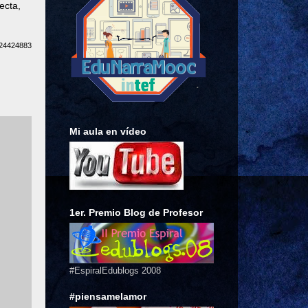
ecta,
224424883
Mi aula en vídeo
1er. Premio Blog de Profesor
#EspiralEdublogs 2008
#piensamelamor