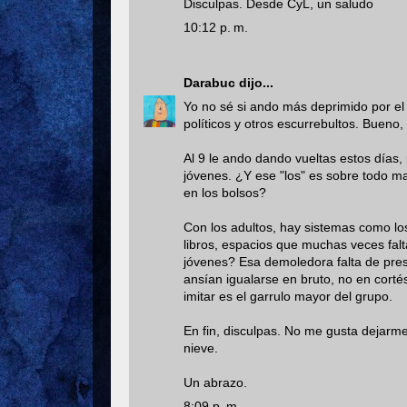
Disculpas. Desde CyL, un saludo
10:12 p. m.
Darabuc
dijo...
Yo no sé si ando más deprimido por el
políticos y otros escurrebultos. Bueno, 
Al 9 le ando dando vueltas estos días,
jóvenes. ¿Y ese "los" es sobre todo m
en los bolsos?
Con los adultos, hay sistemas como los
libros, espacios que muchas veces falta
jóvenes? Esa demoledora falta de prest
ansían igualarse en bruto, no en cortés
imitar es el garrulo mayor del grupo.
En fin, disculpas. No me gusta dejarme
nieve.
Un abrazo.
8:09 p. m.