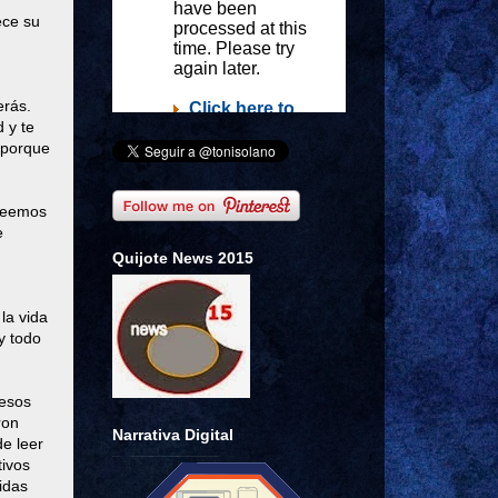
ece su
erás.
 y te
 porque
¿Leemos
e
Quijote News 2015
la vida
y todo
 esos
ron
Narrativa Digital
de leer
tivos
idas