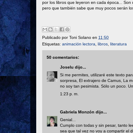
por los libros que leyeron en cada época... Son 
pero que también sabe que muy pocos serán los
Publicado por
Toni Solano
en
11:50
Etiquetas:
animación lectora
,
libros
,
literatura
50 comentarios:
Joselu
dijo...
Si me permites, utilizaré este texto p
sorpresa, El extrajero de Camus, La m
no soy tan pesimista. Sólo un poco. U
1:23 p. m.
Gabriela Monzón
dijo...
Genial...
Cumplo con todas y sin pesar, tanto lee
sea que tal vez no voy a compartir el d