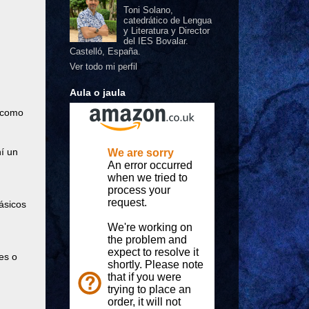
Toni Solano,
catedrático de Lengua
y Literatura y Director
del IES Bovalar.
Castelló, España.
Ver todo mi perfil
Aula o jaula
s como
í un
ásicos
es o