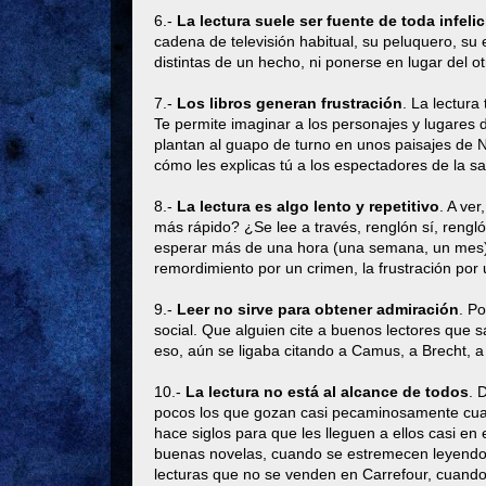
6.-
La lectura suele ser fuente de toda infeli
cadena de televisión habitual, su peluquero, s
distintas de un hecho, ni ponerse en lugar del ot
7.-
Los libros generan frustración
. La lectura
Te permite imaginar a los personajes y lugares 
plantan al guapo de turno en unos paisajes de 
cómo les explicas tú a los espectadores de la s
8.-
La lectura es algo lento y repetitivo
. A ve
más rápido? ¿Se lee a través, renglón sí, rengl
esperar más de una hora (una semana, un mes) 
remordimiento por un crimen, la frustración por 
9.-
Leer no sirve para obtener admiración
. Po
social. Que alguien cite a buenos lectores que sa
eso, aún se ligaba citando a Camus, a Brecht, a
10.-
La lectura no está al alcance de todos
. 
pocos los que gozan casi pecaminosamente cuan
hace siglos para que les lleguen a ellos casi e
buenas novelas, cuando se estremecen leyendo 
lecturas que no se venden en Carrefour, cuando 