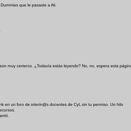
r Dummies que le pasaste a Ali.
/
 5 son muy certeros. ¿Todavía estás leyendo? No, no, espera esta págin
nk en un foro de interin@s docentes de CyL sin tu permiso. Un hilo
recursos.
antó.