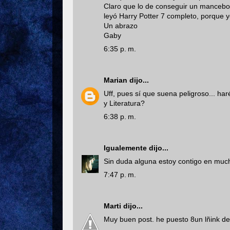
Claro que lo de conseguir un mancebo
leyó Harry Potter 7 completo, porque y
Un abrazo
Gaby
6:35 p. m.
Marian
dijo...
Uff, pues sí que suena peligroso... h
y Literatura?
6:38 p. m.
Igualemente
dijo...
Sin duda alguna estoy contigo en much
7:47 p. m.
Marti
dijo...
Muy buen post. he puesto 8un lñink de