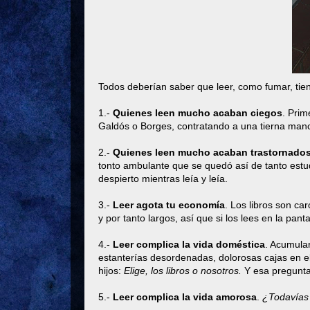
Todos deberían saber que leer, como fumar, tien
1.-
Quienes leen mucho acaban ciegos
. Prim
Galdós o Borges, contratando a una tierna manc
2.-
Quienes leen mucho acaban trastornado
tonto ambulante que se quedó así de tanto estu
despierto mientras leía y leía.
3.-
Leer agota tu economía
. Los libros son ca
y por tanto largos, así que si los lees en la pan
4.-
Leer complica la vida doméstica
. Acumular
estanterías desordenadas, dolorosas cajas en e
hijos:
Elige, los libros o nosotros.
Y esa pregunta 
5.-
Leer complica la vida amorosa
.
¿Todavías