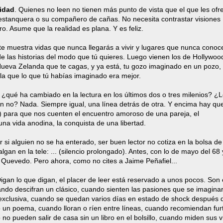
cidad
. Quienes no leen no tienen más punto de vista que el que les ofr
u estanquera o su compañero de cañas. No necesita contrastar visiones
ro. Asume que la realidad es plana. Y es feliz.
 te muestra vidas que nunca llegarás a vivir y lugares que nunca conoc
de las historias del modo que tú quieres. Luego vienen los de Hollywood
Nueva Zelanda que te cagas, y ya está, tu gozo imaginado en un pozo,
ala que lo que tú habías imaginado era mejor.
r, ¿qué ha cambiado en la lectura en los últimos dos o tres milenios? 
ón no? Nada. Siempre igual, una línea detrás de otra. Y encima hay qu
para que nos cuenten el encuentro amoroso de una pareja, el
una vida anodina, la conquista de una libertad.
r si alguien no se ha enterado, ser buen lector no cotiza en la bolsa de 
lgan en la tele: ... (silencio prolongado). Antes, con lo de mayo del 68 
 Quevedo. Pero ahora, como no cites a Jaime Peñafiel...
Digan lo que digan, el placer de leer está reservado a unos pocos. Son
do descifran un clásico, cuando sienten las pasiones que se imagina
n exclusiva, cuando se quedan varios días en estado de shock después 
un poema, cuando lloran o ríen entre líneas, cuando recomiendan fur
no pueden salir de casa sin un libro en el bolsillo, cuando miden sus v