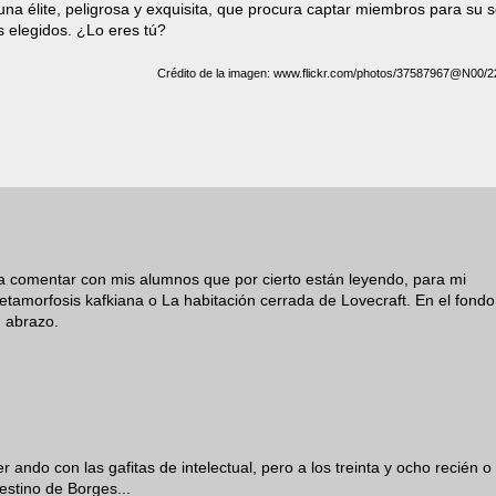
una élite, peligrosa y exquisita, que procura captar miembros para su s
 elegidos. ¿Lo eres tú?
Crédito de la imagen: www.flickr.com/photos/37587967@N00/
ara comentar con mis alumnos que por cierto están leyendo, para mi
etamorfosis kafkiana o La habitación cerrada de Lovecraft. En el fondo
n abrazo.
r ando con las gafitas de intelectual, pero a los treinta y ocho recién o
estino de Borges...