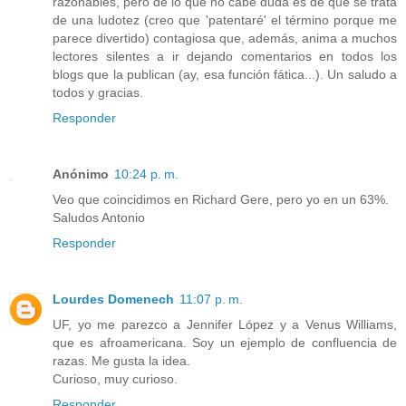
razonables, pero de lo que no cabe duda es de que se trata
de una ludotez (creo que 'patentaré' el término porque me
parece divertido) contagiosa que, además, anima a muchos
lectores silentes a ir dejando comentarios en todos los
blogs que la publican (ay, esa función fática...). Un saludo a
todos y gracias.
Responder
Anónimo
10:24 p. m.
Veo que coincidimos en Richard Gere, pero yo en un 63%.
Saludos Antonio
Responder
Lourdes Domenech
11:07 p. m.
UF, yo me parezco a Jennifer López y a Venus Williams,
que es afroamericana. Soy un ejemplo de confluencia de
razas. Me gusta la idea.
Curioso, muy curioso.
Responder