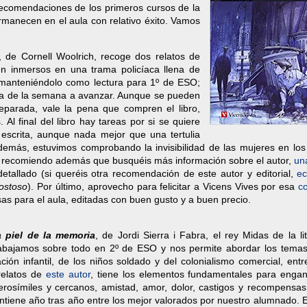
recomendaciones de los primeros cursos de la
rmanecen en el aula con relativo éxito. Vamos
, de Cornell Woolrich, recoge dos relatos de
en inmersos en una trama policíaca llena de
s manteniéndolo como lectura para 1º de ESO;
ía de la semana a avanzar. Aunque se pueden
eparada, vale la pena que compren el libro,
 Al final del libro hay tareas por si se quiere
 escrita, aunque nada mejor que una tertulia
además, estuvimos comprobando la invisibilidad de las mujeres en los
Os recomiendo además que busquéis más información sobre el autor,
un
allado (si queréis otra recomendación de este autor y editorial,
e
ostoso
). Por último, aprovecho para felicitar a Vicens Vives por esa
c
as para el aula, editadas con buen gusto y a buen precio.
 piel de la memoria
, de Jordi Sierra i Fabra, el rey Midas de la li
trabajamos sobre todo en 2º de ESO y nos permite abordar los temas
ción infantil, de los niños soldado y del colonialismo comercial, entr
relatos de
este autor
, tiene los elementos fundamentales para engan
verosímiles y cercanos, amistad, amor, dolor, castigos y recompensas
antiene año tras año entre los mejor valorados por nuestro alumnado.