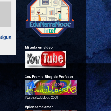
tigua
Mi aula en vídeo
1er. Premio Blog de Profesor
#EspiralEdublogs 2008
#piensamelamor