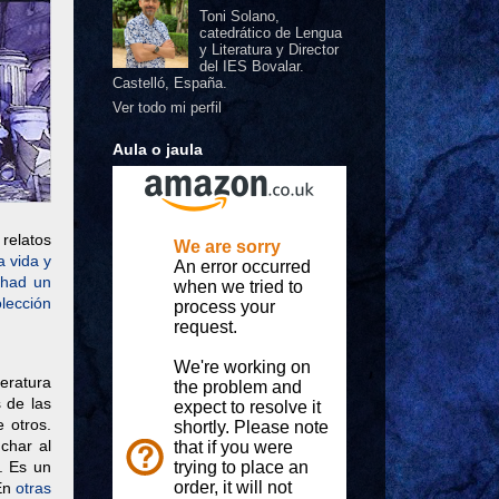
Toni Solano,
catedrático de Lengua
y Literatura y Director
del IES Bovalar.
Castelló, España.
Ver todo mi perfil
Aula o jaula
 relatos
a vida y
chad un
olección
teratura
 de las
e otros.
char al
. Es un
 En
otras