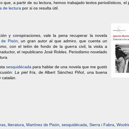
que, a partir de su lectura, hemos trabajado textos periodísticos, el
a de lectura
por si os resulta útil.
ión y conspiraciones, vale la pena recuperar la novela
 de Pisón
, un gran autor al que admiro, que cuenta un
smo, con el telón de fondo de la guerra civil, la visita a
aductor, el republicano José Robles. Periodismo novelado
ctura.
sta
sesquidécada
para hablar de una novela que me gustó
cusión:
La piel fría
, de Albert Sánchez Piñol, una buena
y catalán.
uras
,
literatura
,
Martínez de Pisón
,
sesquidécada
,
Sierra i Fabra
,
Woolri