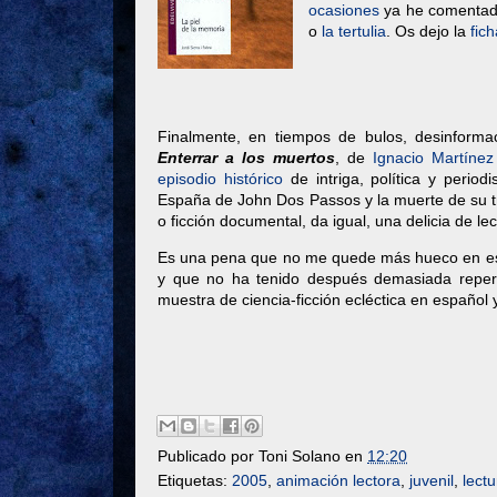
ocasiones
ya he comentado 
o
la tertulia
. Os dejo la
fich
Finalmente, en tiempos de bulos, desinformac
Enterrar a los muertos
, de
Ignacio Martínez
episodio histórico
de intriga, política y periodi
España de John Dos Passos y la muerte de su tr
o ficción documental, da igual, una delicia de le
Es una pena que no me quede más hueco en e
y que no ha tenido después demasiada reper
muestra de ciencia-ficción ecléctica en español 
Publicado por
Toni Solano
en
12:20
Etiquetas:
2005
,
animación lectora
,
juvenil
,
lect