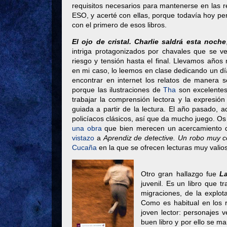
requisitos necesarios para mantenerse en las 
ESO, y acerté con ellas, porque todavía hoy pe
con el primero de esos libros.
El ojo de cristal. Charlie saldrá esta noche
intriga protagonizados por chavales que se v
riesgo y tensión hasta el final. Llevamos año
en mi caso, lo leemos en clase dedicando un d
encontrar en internet los relatos de manera s
porque las ilustraciones de
Tha
son excelentes.
trabajar la comprensión lectora y la expresión
guiada a partir de la lectura. El año pasado, 
policíacos clásicos, así que da mucho juego. 
una obra
que bien merecen un acercamiento det
vistazo
a
Aprendiz de detective. Un robo muy c
Cucaña
en la que se ofrecen lecturas muy valios
Otro gran hallazgo fue
La
juvenil. Es un libro que 
migraciones, de la explota
Como es habitual en los 
joven lector: personajes 
buen libro y por ello se m