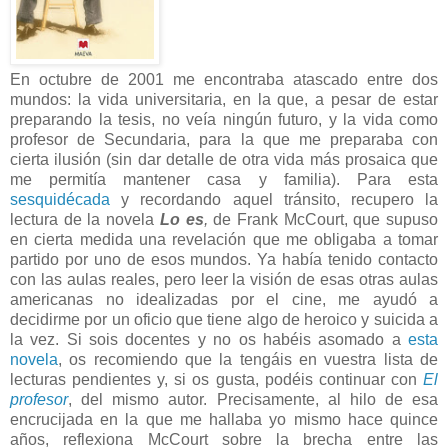
En octubre de 2001 me encontraba atascado entre dos
mundos: la vida universitaria, en la que, a pesar de estar
preparando la tesis, no veía ningún futuro, y la vida como
profesor de Secundaria, para la que me preparaba con
cierta ilusión (sin dar detalle de otra vida más prosaica que
me permitía mantener casa y familia). Para esta
sesquidécada
y recordando aquel tránsito, recupero la
lectura de la novela
Lo es
,
de Frank McCourt, que supuso
en cierta medida una revelación que me obligaba a tomar
partido por uno de esos mundos. Ya había tenido contacto
con las aulas reales, pero leer la visión de esas otras aulas
americanas no idealizadas por el cine, me ayudó a
decidirme por un oficio que tiene algo de heroico y suicida a
la vez. Si sois docentes y no os habéis asomado a
esta
novela
, os recomiendo que la tengáis en vuestra lista de
lecturas pendientes y, si os gusta, podéis continuar con
El
profesor
, del mismo autor. Precisamente, al hilo de esa
encrucijada en la que me hallaba yo mismo hace quince
años, reflexiona McCourt sobre la brecha entre las