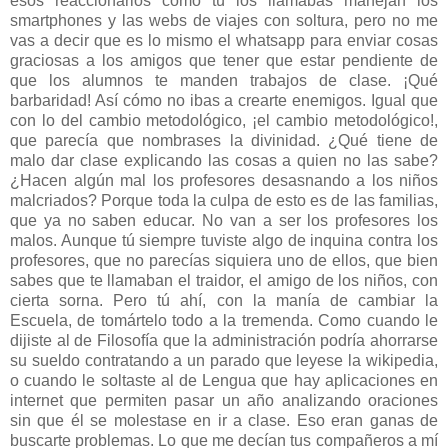
esos reaccionarios como tú los llamabas manejan los
smartphones y las webs de viajes con soltura, pero no me
vas a decir que es lo mismo el whatsapp para enviar cosas
graciosas a los amigos que tener que estar pendiente de
que los alumnos te manden trabajos de clase. ¡Qué
barbaridad! Así cómo no ibas a crearte enemigos. Igual que
con lo del cambio metodológico, ¡el cambio metodológico!,
que parecía que nombrases la divinidad. ¿Qué tiene de
malo dar clase explicando las cosas a quien no las sabe?
¿Hacen algún mal los profesores desasnando a los niños
malcriados? Porque toda la culpa de esto es de las familias,
que ya no saben educar. No van a ser los profesores los
malos. Aunque tú siempre tuviste algo de inquina contra los
profesores, que no parecías siquiera uno de ellos, que bien
sabes que te llamaban el traidor, el amigo de los niños, con
cierta sorna. Pero tú ahí, con la manía de cambiar la
Escuela, de tomártelo todo a la tremenda. Como cuando le
dijiste al de Filosofía que la administración podría ahorrarse
su sueldo contratando a un parado que leyese la wikipedia,
o cuando le soltaste al de Lengua que hay aplicaciones en
internet que permiten pasar un año analizando oraciones
sin que él se molestase en ir a clase. Eso eran ganas de
buscarte problemas. Lo que me decían tus compañeros a mí