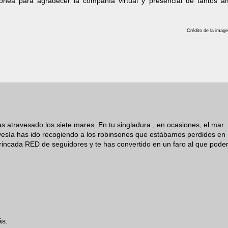
idónea para agradecer la compañía virtual y presencial de tantos a
Crédito de la image
as atravesado los siete mares. En tu singladura , en ocasiones, el mar
ravesía has ido recogiendo a los robinsones que estábamos perdidos en
trincada RED de seguidores y te has convertido en un faro al que pode
ás.