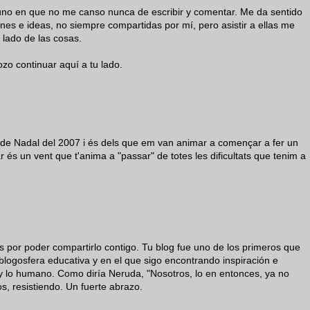
 uno en que no me canso nunca de escribir y comentar. Me da sentido
nes e ideas, no siempre compartidas por mí, pero asistir a ellas me
 lado de las cosas.
ozo continuar aquí a tu lado.
des de Nadal del 2007 i és dels que em van animar a començar a fer un
iar és un vent que t'anima a "passar" de totes les dificultats que tenim a
os por poder compartirlo contigo. Tu blog fue uno de los primeros que
 blogosfera educativa y en el que sigo encontrando inspiración e
 y lo humano. Como diría Neruda, "Nosotros, lo en entonces, ya no
, resistiendo. Un fuerte abrazo.