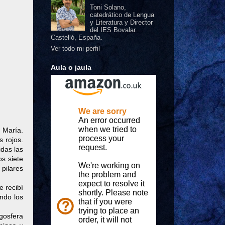
Toni Solano,
catedrático de Lengua
y Literatura y Director
del IES Bovalar.
Castelló, España.
Ver todo mi perfil
Aula o jaula
e María.
s rojos.
idas las
os siete
 pilares
e recibí
ndo los
gosfera