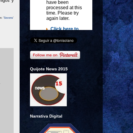
migos y
n: '
Sevens
'
Quijote News 2015
r
Narrativa Digital