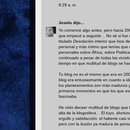
9:29 a. m.
Joselu
dijo...
Yo comencé algo antes, pero hacia 200
que empecé a seguirte… No sé si fue 
titulado
Desolación interior
que hice des
personal y más íntimo que tenías que 
personales sobre África, sobre Poétic
continuado a pesar de todas las vicisi
tiempo en que multitud de blogs se han
Tu blog no es el mismo que era en 200
blog era entusiasmante en cuanto a id
los planteamientos son más maduros y
primeros momentos en que los que es
fascinaba.
He visto decaer multitud de blogs que
alta de la blogosfera… El tuyo, afort
orgullo y satisfacción: el haberte cas
pero con la ilusión ya madura de pensar