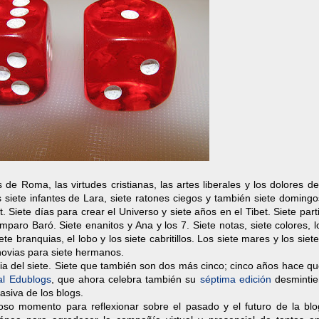
 de Roma, las virtudes cristianas, las artes liberales y los dolores d
los siete infantes de Lara, siete ratones ciegos y también siete domingo
. Siete días para crear el Universo y siete años en el Tibet. Siete part
Amparo Baró. Siete enanitos y Ana y los 7. Siete notas, siete colores, l
te branquias, el lobo y los siete cabritillos. Los siete mares y los siete
 novias para siete hermanos.
a del siete. Siete que también son dos más cinco; cinco años hace qu
al Edublogs
, que ahora celebra también su
séptima edición
desmintie
asiva de los blogs.
oso momento para reflexionar sobre el pasado y el futuro de la blo