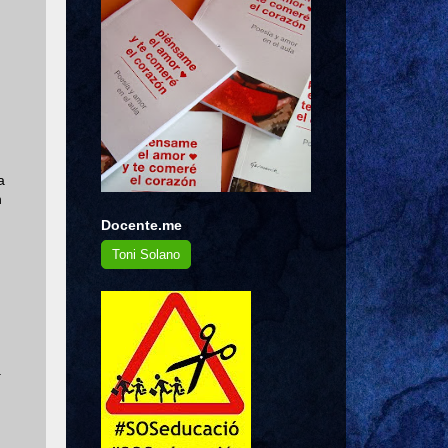
a
n
Docente.me
Toni Solano
a