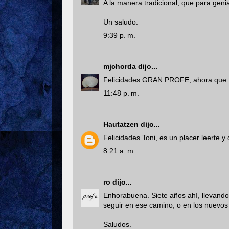
A la manera tradicional, que para genia
Un saludo.
9:39 p. m.
mjchorda
dijo...
Felicidades GRAN PROFE, ahora que tie
11:48 p. m.
Hautatzen
dijo...
Felicidades Toni, es un placer leerte
8:21 a. m.
ro
dijo...
Enhorabuena. Siete años ahí, llevando 
seguir en ese camino, o en los nuevos
Saludos.