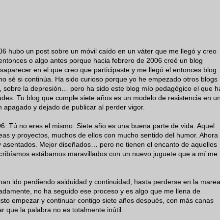
6 hubo un post sobre un móvil caído en un váter que me llegó y creo
entonces o algo antes porque hacia febrero de 2006 creé un blog
aparecer en el que creo que participaste y me llegó el entonces blog
no sé si continúa. Ha sido curioso porque yo he empezado otros blogs
a, sobre la depresión… pero ha sido este blog mío pedagógico el que h
tudes. Tu blog que cumple siete años es un modelo de resistencia en u
 apagado y dejado de publicar al perder vigor.
6. Tú no eres el mismo. Siete año es una buena parte de vida. Aquel
eas y proyectos, muchos de ellos con mucho sentido del humor. Ahora
 asentados. Mejor diseñados… pero no tienen el encanto de aquellos
cribíamos estábamos maravillados con un nuevo juguete que a mí me
 han ido perdiendo asiduidad y continuidad, hasta perderse en la mare
unadamente, no ha seguido ese proceso y es algo que me llena de
i visto empezar y continuar contigo siete años después, con más canas
 que la palabra no es totalmente inútil.