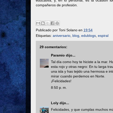
educativa; y, en lo personal, es la ocasión 
compañeros de profesión.
Publicado por
Toni Solano
en
19:54
Etiquetas:
aniversario
,
blog
,
edublogs
,
espiral
29 comentarios:
Paramio
dijo...
Tal día como hoy te hiciste a la mar. H
esta rojo y otras negro: En tu larga t
una isla y has tejido una hermosa e in
mirar cuando perdemos en Norte.
¡Felicidades!
8:50 p. m.
Loly
dijo...
Felicidades, y que cumplas muchos m