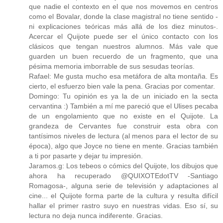
que nadie el contexto en el que nos movemos en centros
como el Bovalar, donde la clase magistral no tiene sentido -
ni explicaciones teóricas más allá de los diez minutos-.
Acercar el Quijote puede ser el único contacto con los
clásicos que tengan nuestros alumnos. Más vale que
guarden un buen recuerdo de un fragmento, que una
pésima memoria imborrable de sus sesudas teorías.
Rafael: Me gusta mucho esa metáfora de alta montaña. Es
cierto, el esfuerzo bien vale la pena. Gracias por comentar.
Domingo: Tu opinión es ya la de un iniciado en la secta
cervantina :) También a mí me pareció que el Ulises pecaba
de un engolamiento que no existe en el Quijote. La
grandeza de Cervantes fue construir esta obra con
tantísimos niveles de lectura (al menos para el lector de su
época), algo que Joyce no tiene en mente. Gracias también
a ti por pasarte y dejar tu impresión.
Jaramos.g: Los tebeos o cómics del Quijote, los dibujos que
ahora ha recuperado @QUIXOTEdotTV -Santiago
Romagosa-, alguna serie de televisión y adaptaciones al
cine... el Quijote forma parte de la cultura y resulta difícil
hallar el primer rastro suyo en nuestras vidas. Eso sí, su
lectura no deja nunca indiferente. Gracias.