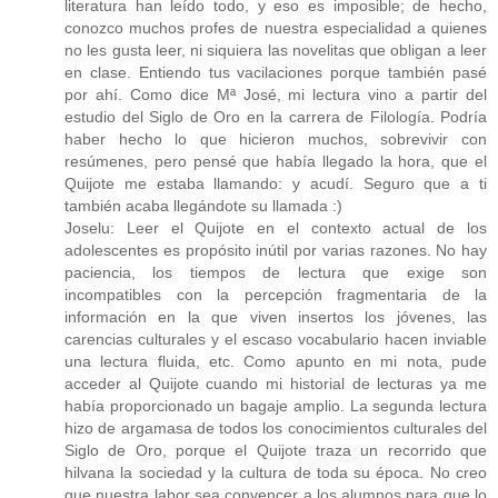
literatura han leído todo, y eso es imposible; de hecho,
conozco muchos profes de nuestra especialidad a quienes
no les gusta leer, ni siquiera las novelitas que obligan a leer
en clase. Entiendo tus vacilaciones porque también pasé
por ahí. Como dice Mª José, mi lectura vino a partir del
estudio del Siglo de Oro en la carrera de Filología. Podría
haber hecho lo que hicieron muchos, sobrevivir con
resúmenes, pero pensé que había llegado la hora, que el
Quijote me estaba llamando: y acudí. Seguro que a ti
también acaba llegándote su llamada :)
Joselu: Leer el Quijote en el contexto actual de los
adolescentes es propósito inútil por varias razones. No hay
paciencia, los tiempos de lectura que exige son
incompatibles con la percepción fragmentaria de la
información en la que viven insertos los jóvenes, las
carencias culturales y el escaso vocabulario hacen inviable
una lectura fluida, etc. Como apunto en mi nota, pude
acceder al Quijote cuando mi historial de lecturas ya me
había proporcionado un bagaje amplio. La segunda lectura
hizo de argamasa de todos los conocimientos culturales del
Siglo de Oro, porque el Quijote traza un recorrido que
hilvana la sociedad y la cultura de toda su época. No creo
que nuestra labor sea convencer a los alumnos para que lo