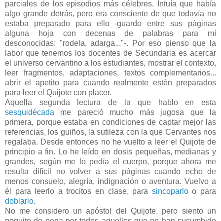
parciales de los episodios más célebres. Intuía que había
algo grande detrás, pero era consciente de que todavía no
estaba preparado para ello -guardo entre sus páginas
alguna hoja con decenas de palabras para mí
desconocidas: "rodela, adarga..."-. Por eso pienso que la
labor que tenemos los docentes de Secundaria es acercar
el universo cervantino a los estudiantes, mostrar el contexto,
leer fragmentos, adaptaciones, textos complementarios...
abrir el apetito para cuando realmente estén preparados
para leer el Quijote con placer.
Aquella segunda lectura de la que hablo en esta
sesquidécada
me pareció mucho más jugosa que la
primera, porque estaba en condiciones de captar mejor las
referencias, los guiños, la sutileza con la que Cervantes nos
regalaba. Desde entonces no he vuelto a leer el Quijote de
principio a fin. Lo he leído en dosis pequeñas, medianas y
grandes, según me lo pedía el cuerpo, porque ahora me
resulta difícil no volver a sus páginas cuando echo de
menos consuelo, alegría, indignación o aventura. Vuelvo a
él para leerlo a trocitos en clase, para
sincoparlo
o para
doblarlo
.
No me considero un apóstol del Quijote, pero siento un
poquito de pena por todos aquellos que no han sucumbido