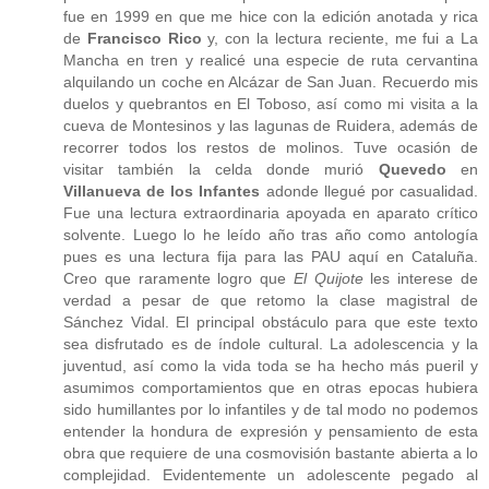
fue en 1999 en que me hice con la edición anotada y rica
de
Francisco Rico
y, con la lectura reciente, me fui a La
Mancha en tren y realicé una especie de ruta cervantina
alquilando un coche en Alcázar de San Juan. Recuerdo mis
duelos y quebrantos en El Toboso, así como mi visita a la
cueva de Montesinos y las lagunas de Ruidera, además de
recorrer todos los restos de molinos. Tuve ocasión de
visitar también la celda donde murió
Quevedo
en
Villanueva de los Infantes
adonde llegué por casualidad.
Fue una lectura extraordinaria apoyada en aparato crítico
solvente. Luego lo he leído año tras año como antología
pues es una lectura fija para las PAU aquí en Cataluña.
Creo que raramente logro que
El Quijote
les interese de
verdad a pesar de que retomo la clase magistral de
Sánchez Vidal. El principal obstáculo para que este texto
sea disfrutado es de índole cultural. La adolescencia y la
juventud, así como la vida toda se ha hecho más pueril y
asumimos comportamientos que en otras epocas hubiera
sido humillantes por lo infantiles y de tal modo no podemos
entender la hondura de expresión y pensamiento de esta
obra que requiere de una cosmovisión bastante abierta a lo
complejidad. Evidentemente un adolescente pegado al