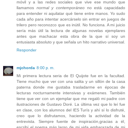
móvil y a las redes sociales que vive ese mundo que
llamamos
normal y contemporáneo
no está capacidado
para entender ni aquilatar qué tiene entre manos. Yo sudo
cada año para intentar acercárselo sin entrar en juegos de
trilero pero reconozco que es inútil. No funciona. A mi juicio
sería más útil la lectura de algunas novelas ejemplares
antes que machacar esta obra de la que sí soy un
entusiasta absoluto y que señala un hito narrativo universal.
Responder
mjchorda
8:00 p. m.
Mi primera lectura seria de El Quijote fue en la facultad.
Tiene mucho que ver con una salita y un sillón de la casa
paterna donde me gustaba trasladarme en épocas de
lecturas nocturnamente intensivas y exámenes. También
tiene que ver con un ejemplar que me regaló mi padre con
ilustraciones de Gustavo Doré. La última vez que lo leí fue
en clase, con los alumnos del IES Turís y ahí sí lo disfruté,
creo que lo disfrutamos, haciendo la actividad de la
entrevista. Siempre fuente de inspiración,gracias a él,
escribí el poema más largo de mi vida embarazada de mi