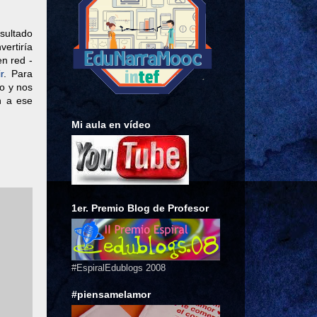
sultado
vertiría
en red -
r
. P
ara
o y nos
n a ese
Mi aula en vídeo
1er. Premio Blog de Profesor
#EspiralEdublogs 2008
#piensamelamor