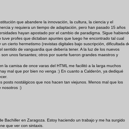
titución que abandere la innovación, la cultura, la ciencia y el
inercia y requiera un tiempo de adaptación, pero han pasado 15 años
iversidades hayan apostado por el cambio de paradigma. Sigue habiend
o tuve profes que dictaban apuntes que luego he encontrado tal cual
n cierto hermetismo (revistas digitales bajo suscripción, dificultada d
el sentido de vanguardia que debería tener. A la luz de los nuevos
 son unos farsantes; otros por suerte fueron grandes maestros y
n la camisa de once varas del HTML me facilitó a la larga muchos
hay mal que por bien no venga :) En cuanto a Calderón, ya dediqué
ecer.
s posts nostálgicos que nos hacen tan viejunos. Menos mal que los
 nosotros :)
de Bachiller en Zaragoza. Estoy haciendo un trabajo y me ha surgido
ne que ver con sintaxis.