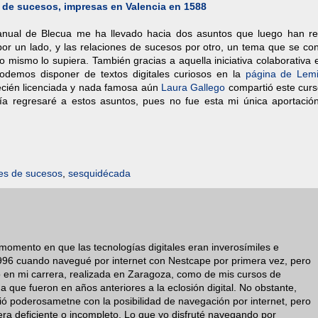
 de sucesos, impresas en Valencia en 1588
 manual de Blecua me ha llevado hacia dos asuntos que luego han re
or un lado, y las relaciones de sucesos por otro, un tema que se con
 yo mismo lo supiera. También g
racias a aquella iniciativa colaborativa 
podemos disponer de textos digitales curiosos en la
página de Lemi
recién licenciada y nada famosa aún
Laura Gallego
compartió este curs
día regresaré a estos asuntos, pues no fue esta mi única aportació
nes de sucesos
,
sesquidécada
 momento en que las tecnologías digitales eran inverosímiles e
996 cuando navegué por internet con Nestcape por primera vez, pero
to en mi carrera, realizada en Zaragoza, como de mis cursos de
que fueron en años anteriores a la eclosión digital. No obstante,
ó poderosametne con la posibilidad de navegación por internet, pero
era deficiente o incompleto. Lo que yo disfruté navegando por