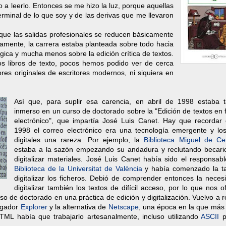
 a leerlo. Entonces se me hizo la luz, porque aquellas
rminal de lo que soy y de las derivas que me llevaron
que las salidas profesionales se reducen básicamente
icamente, la carrera estaba planteada sobre todo hacia
ica y mucha menos sobre la edición crítica de textos.
os libros de texto, pocos hemos podido ver de cerca
res originales de escritores modernos, ni siquiera en
Así que, para suplir esa carencia, en abril de 1998 estaba 
inmerso en un curso de doctorado sobre la "Edición de textos en
electrónico", que impartía José Luis Canet. Hay que recordar
1998 el correo electrónico era una tecnología emergente y los
digitales una rareza. Por ejemplo, la
Biblioteca Miguel de Ce
estaba a la sazón empezando su andadura y reclutando becari
digitalizar materiales. José Luis Canet había sido el responsab
Biblioteca de la Universitat de València
y había comenzado la t
digitalizar los ficheros. Debió de comprender entonces la neces
digitalizar también los textos de difícil acceso, por lo que nos o
urso de doctorado en una práctica de edición y digitalización. Vuelvo a 
egador
Explorer
y la alternativa de
Netscape
, una época en la que más 
TML había que trabajarlo artesanalmente, incluso utilizando
ASCII
p