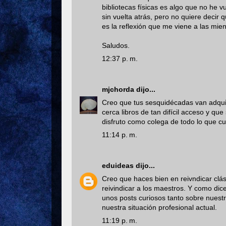
bibliotecas físicas es algo que no he v
sin vuelta atrás, pero no quiere decir 
es la reflexión que me viene a las mie
Saludos.
12:37 p. m.
mjchorda
dijo...
Creo que tus sesquidécadas van adquiri
cerca libros de tan difícil acceso y qu
disfruto como colega de todo lo que c
11:14 p. m.
eduideas
dijo...
Creo que haces bien en reivndicar clás
reivindicar a los maestros. Y como d
unos posts curiosos tanto sobre nuest
nuestra situación profesional actual.
11:19 p. m.