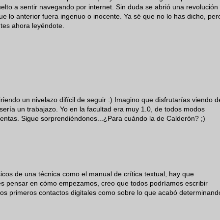
uelto a sentir navegando por internet. Sin duda se abrió una revolución
que lo anterior fuera ingenuo o inocente. Ya sé que no lo has dicho, per
ntes ahora leyéndote.
endo un nivelazo difícil de seguir :) Imagino que disfrutarías viendo d
e sería un trabajazo. Yo en la facultad era muy 1.0, de todos modos
uentas. Sigue sorprendiéndonos...¿Para cuándo la de Calderón? ;)
icos de una técnica como el manual de crítica textual, hay que
ices pensar en cómo empezamos, creo que todos podríamos escribir
ros primeros contactos digitales como sobre lo que acabó determinand