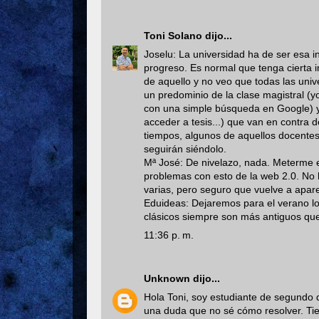
Toni Solano
dijo...
Joselu: La universidad ha de ser esa ins
progreso. Es normal que tenga cierta 
de aquello y no veo que todas las un
un predominio de la clase magistral (y
con una simple búsqueda en Google) y u
acceder a tesis...) que van en contra d
tiempos, algunos de aquellos docentes
seguirán siéndolo.
Mª José: De nivelazo, nada. Meterme e
problemas con esto de la web 2.0. No 
varias, pero seguro que vuelve a apar
Eduideas: Dejaremos para el verano lo
clásicos siempre son más antiguos que
11:36 p. m.
Unknown
dijo...
Hola Toni, soy estudiante de segundo 
una duda que no sé cómo resolver. Tie