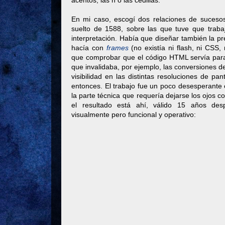
acentos, las ñ o las cedillas.
En mi caso, escogí dos relaciones de suceso
suelto de 1588, sobre las que tuve que trabaj
interpretación. Había que diseñar también la pr
hacía con
frames
(no existía ni flash, ni CSS,
que comprobar que el código HTML servía para
que invalidaba, por ejemplo, las conversiones d
visibilidad en las distintas resoluciones de pa
entonces. El trabajo fue un poco desesperante
la parte técnica que requería dejarse los ojos 
el resultado está ahí, válido 15 años des
visualmente pero funcional y operativo: