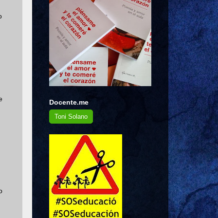
o
e
Docente.me
Toni Solano
o