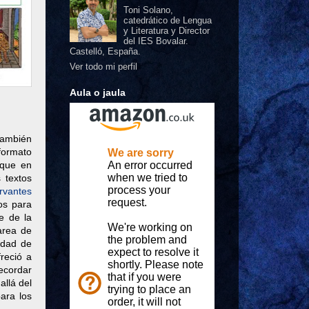
Toni Solano,
catedrático de Lengua
y Literatura y Director
del IES Bovalar.
Castelló, España.
Ver todo mi perfil
Aula o jaula
también
 formato
 que en
 textos
rvantes
os para
le de la
area de
idad de
freció a
recordar
allá del
ara los