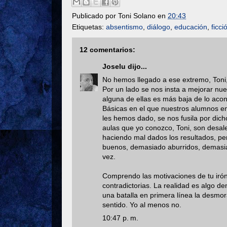
Publicado por
Toni Solano
en
20:43
Etiquetas:
absentismo
,
diálogo
,
educación
,
ficci
12 comentarios:
Joselu
dijo...
No hemos llegado a ese extremo, Toni,
Por un lado se nos insta a mejorar nue
alguna de ellas es más baja de lo ac
Básicas en el que nuestros alumnos en 
les hemos dado, se nos fusila por dich
aulas que yo conozco, Toni, son desa
haciendo mal dados los resultados, pe
buenos, demasiado aburridos, demasia
vez.
Comprendo las motivaciones de tu irón
contradictorias. La realidad es algo 
una batalla en primera línea la desmo
sentido. Yo al menos no.
10:47 p. m.