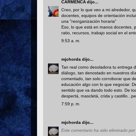
CARMENCA
dijo...
Creo, por lo que veo a mi alrededor, q
docentes, equipos de orientación inclu
una "reorganización horaria"
Eso, lo que está en manos docentes, po
ratio, recursos, trabajo social en el e
9:53 a. m.
mjchorda
dijo...
Tan real como desoladora tu entrega de 
diálogo, tan denostado en nuestros día
comentado, tan solo corroborar que d
educación algo con lo que negociar. D
sentido que va dando todo esto. De to
despertá, mascletá, crida y castillo...p
7:59 p. m.
mjchorda
dijo...
Este comentario ha sido eliminado por 