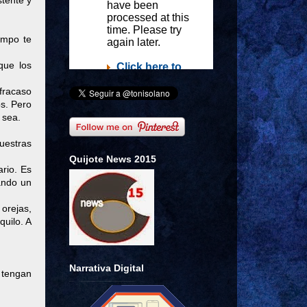
stente y
empo te
que los
fracaso
os. Pero
o sea.
nuestras
Quijote News 2015
ario. Es
ando un
 orejas,
quilo. A
Narrativa Digital
s tengan