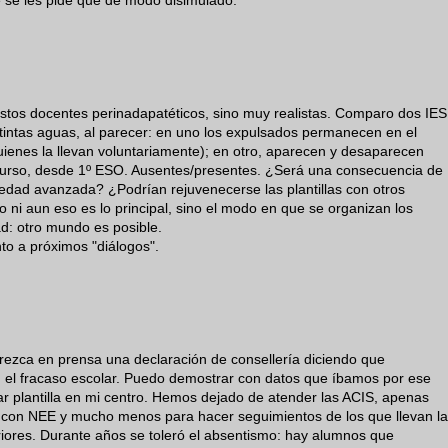
e se les pide que de modo disimulado.
estos docentes perinadapatéticos, sino muy realistas. Comparo dos IES
stintas aguas, al parecer: en uno los expulsados permanecen en el
uienes la llevan voluntariamente); en otro, aparecen y desaparecen
curso, desde 1º ESO. Ausentes/presentes. ¿Será una consecuencia de
 edad avanzada? ¿Podrían rejuvenecerse las plantillas con otros
ro ni aun eso es lo principal, sino el modo en que se organizan los
ad: otro mundo es posible.
o a próximos "diálogos".
ezca en prensa una declaración de consellería diciendo que
n el fracaso escolar. Puedo demostrar con datos que íbamos por ese
 plantilla en mi centro. Hemos dejado de atender las ACIS, apenas
 con NEE y mucho menos para hacer seguimientos de los que llevan la
iores. Durante años se toleró el absentismo: hay alumnos que