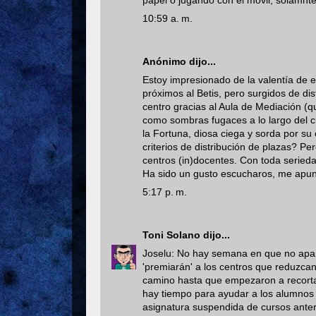
papel o jugando con el móvil, solamnt
10:59 a. m.
Anónimo dijo...
Estoy impresionado de la valentía de 
próximos al Betis, pero surgidos de di
centro gracias al Aula de Mediación (q
como sombras fugaces a lo largo del 
la Fortuna, diosa ciega y sorda por su
criterios de distribución de plazas? Pe
centros (in)docentes. Con toda seried
Ha sido un gusto escucharos, me apunt
5:17 p. m.
Toni Solano
dijo...
Joselu: No hay semana en que no apar
'premiarán' a los centros que reduzca
camino hasta que empezaron a recortar
hay tiempo para ayudar a los alumnos
asignatura suspendida de cursos anter