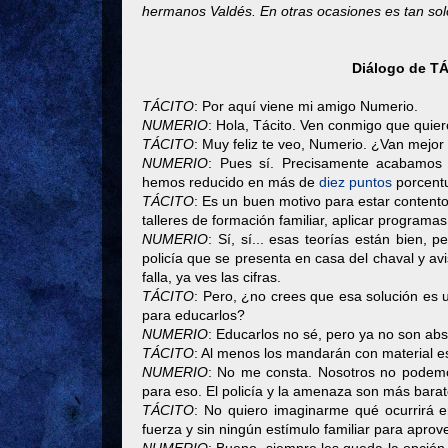
hermanos Valdés. En otras ocasiones es tan solo 
Diálogo de T
TÁCITO
: Por aquí viene mi amigo Numerio.
NUMERIO
: Hola, Tácito. Ven conmigo que quiero
TÁCITO
: Muy feliz te veo, Numerio. ¿Van mejor
NUMERIO
: Pues sí. Precisamente acabamos 
hemos reducido en más de
diez puntos
porcentu
TÁCITO
: Es un buen motivo para estar content
talleres de formación familiar, aplicar programas
NUMERIO
: Sí, sí... esas teorías están bien, 
policía que se presenta en casa del chaval y av
falla, ya ves las cifras.
TÁCITO
: Pero, ¿no crees que esa solución es 
para educarlos?
NUMERIO
: Educarlos no sé, pero ya no son abse
TÁCITO
: Al menos los mandarán con material e
NUMERIO
: No me consta. Nosotros no podemos 
para eso. El policía y la amenaza son más barat
TÁCITO
: No quiero imaginarme qué ocurrirá en
fuerza y sin ningún estímulo familiar para aprov