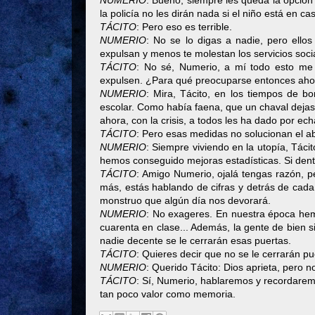
NUMERIO
: Bueno, siempre les queda la opción 
la policía no les dirán nada si el niño está en c
TÁCITO
: Pero eso es terrible.
NUMERIO
: No se lo digas a nadie, pero ell
expulsan y menos te molestan los servicios soci
TÁCITO
: No sé, Numerio, a mí todo esto me 
expulsen. ¿Para qué preocuparse entonces aho
NUMERIO
: Mira, Tácito, en los tiempos de b
escolar. Como había faena, que un chaval dejase 
ahora, con la crisis, a todos les ha dado por ec
TÁCITO
: Pero esas medidas no solucionan el ab
NUMERIO
: Siempre viviendo en la utopía, Tác
hemos conseguido mejoras estadísticas. Si dentr
TÁCITO
: Amigo Numerio, ojalá tengas razón, pe
más, estás hablando de cifras y detrás de cad
monstruo que algún día nos devorará.
NUMERIO
: No exageres. En nuestra época hemo
cuarenta en clase... Además, la gente de bien s
nadie decente se le cerrarán esas puertas.
TÁCITO
: Quieres decir que no se le cerrarán p
NUMERIO
: Querido Tácito: Dios aprieta, pero
TÁCITO
: Sí, Numerio, hablaremos y recordarem
tan poco valor como memoria.