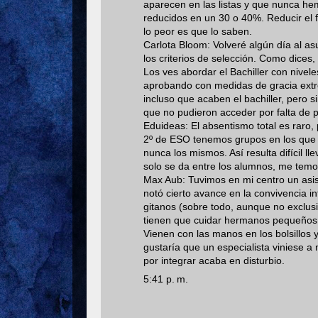
aparecen en las listas y que nunca he
reducidos en un 30 o 40%. Reducir el
lo peor es que lo saben.
Carlota Bloom: Volveré algún día al asu
los criterios de selección. Como dice
Los ves abordar el Bachiller con nivel
aprobando con medidas de gracia extr
incluso que acaben el bachiller, pero
que no pudieron acceder por falta de p
Eduideas: El absentismo total es raro,
2º de ESO tenemos grupos en los que n
nunca los mismos. Así resulta difícil 
solo se da entre los alumnos, me temo
Max Aub: Tuvimos en mi centro un asi
notó cierto avance en la convivencia 
gitanos (sobre todo, aunque no exclus
tienen que cuidar hermanos pequeños. 
Vienen con las manos en los bolsillos 
gustaría que un especialista viniese a
por integrar acaba en disturbio.
5:41 p. m.