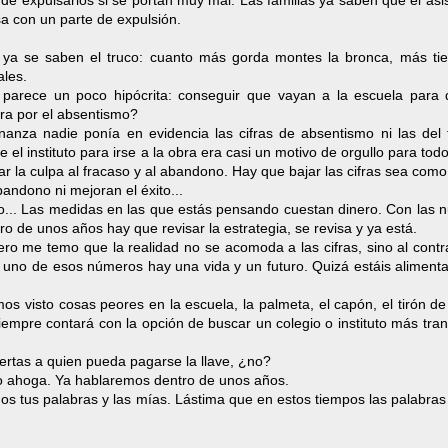
de expulsarlos si se portan muy mal. Las familias ya saben que el asi
asa con un parte de expulsión.
os ya se saben el truco: cuanto más gorda montes la bronca, más ti
ales.
parece un poco hipócrita: conseguir que vayan a la escuela para 
ra por el absentismo?
onanza nadie ponía en evidencia las cifras de absentismo ni las del 
el instituto para irse a la obra era casi un motivo de orgullo para tod
har la culpa al fracaso y al abandono. Hay que bajar las cifras sea com
andono ni mejoran el éxito...
ito... Las medidas en las que estás pensando cuestan dinero. Con las 
o de unos años hay que revisar la estrategia, se revisa y ya está.
ro me temo que la realidad no se acomoda a las cifras, sino al contr
a uno de esos números hay una vida y un futuro. Quizá estáis aliment
s visto cosas peores en la escuela, la palmeta, el capón, el tirón de
iempre contará con la opción de buscar un colegio o instituto más tran
uertas a quien pueda pagarse la llave, ¿no?
 no ahoga. Ya hablaremos dentro de unos años.
os tus palabras y las mías. Lástima que en estos tiempos las palabra