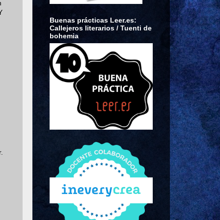
n
Y
Buenas prácticas Leer.es:
Callejeros literarios / Tuenti de
bohemia
.
,
.