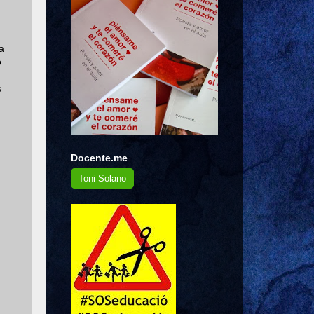
a
o
s
Docente.me
Toni Solano