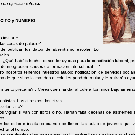
un ejercicio retórico.
ÁCITO y NUMERIO
 invitarte.
 las cosas de palacio?
de publicar los datos de absentismo escolar. Lo
ales.
o. ¿Qué habéis hecho: conceder ayudas para la conciliación laboral, 
 de integración, cursos de formación intercultural... ?
pero nosotros tenemos nuestros atajos: notificación de servicios socia
isa de que si no lo mandan al cole les pondrán multa y le retirarán ay
un tanto precaria? ¿Crees que mandar al cole a los niños bajo amenaz
ntistas. Las cifras son las cifras.
scolar, ¿no?
vigilar si van con libros o no. Harían falta decenas de asistentes s
os.
 los coles e institutos cuando se llenen las aulas de jóvenes que v
echar el tiempo.