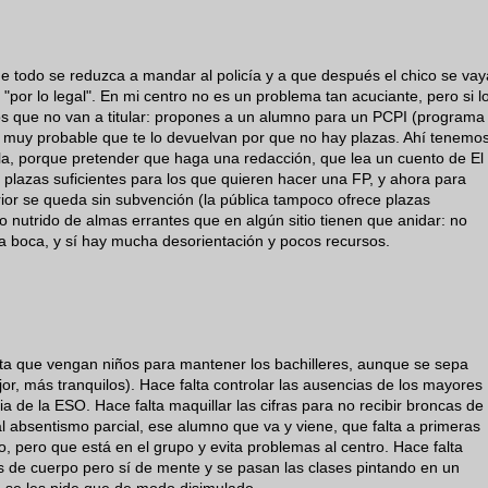
e todo se reduzca a mandar al policía y a que después el chico se vay
z "por lo legal". En mi centro no es un problema tan acuciante, pero si l
nos que no van a titular: propones a un alumno para un PCPI (programa
y es muy probable que te lo devuelvan por que no hay plazas. Ahí tenemo
illa, porque pretender que haga una redacción, que lea un cuento de El
lazas suficientes para los que quieren hacer una FP, y ahora para
rior se queda sin subvención (la pública tampoco ofrece plazas
to nutrido de almas errantes que en algún sitio tienen que anidar: no
la boca, y sí hay mucha desorientación y pocos recursos.
alta que vengan niños para mantener los bachilleres, aunque se sepa
or, más tranquilos). Hace falta controlar las ausencias de los mayores
a de la ESO. Hace falta maquillar las cifras para no recibir broncas de
al absentismo parcial, ese alumno que va y viene, que falta a primeras
o, pero que está en el grupo y evita problemas al centro. Hace falta
s de cuerpo pero sí de mente y se pasan las clases pintando en un