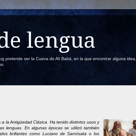
de lengua
blog pretende ser la Cueva de Alí Babá, en la que encontrar alguna ide
os.
 a la Antigüedad Clásica. Ha tenido distintos usos y
e las lenguas. En algunas épocas se utilizó también
mplos brillantes como Luciano de Samósata o los