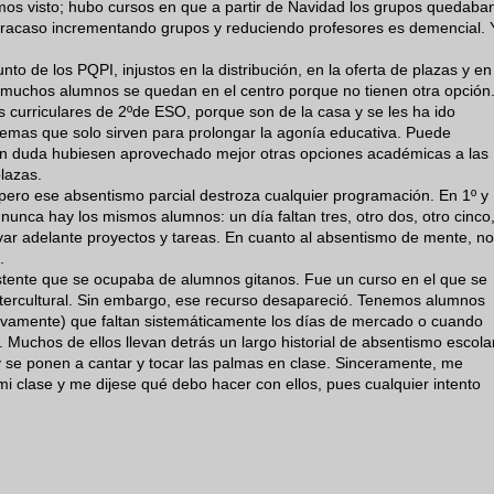
mos visto; hubo cursos en que a partir de Navidad los grupos quedaba
 fracaso incrementando grupos y reduciendo profesores es demencial. 
nto de los PQPI, injustos en la distribución, en la oferta de plazas y en
s, muchos alumnos se quedan en el centro porque no tienen otra opción
es curriculares de 2ºde ESO, porque son de la casa y se les ha ido
emas que solo sirven para prolongar la agonía educativa. Puede
 sin duda hubiesen aprovechado mejor otras opciones académicas a las
lazas.
 pero ese absentismo parcial destroza cualquier programación. En 1º y
unca hay los mismos alumnos: un día faltan tres, otro dos, otro cinco
llevar adelante proyectos y tareas. En cuanto al absentismo de mente, no
.
stente que se ocupaba de alumnos gitanos. Fue un curso en el que se
intercultural. Sin embargo, ese recurso desapareció. Tenemos alumnos
ivamente) que faltan sistemáticamente los días de mercado o cuando
Muchos de ellos llevan detrás un largo historial de absentismo escolar
y se ponen a cantar y tocar las palmas en clase. Sinceramente, me
 mi clase y me dijese qué debo hacer con ellos, pues cualquier intento