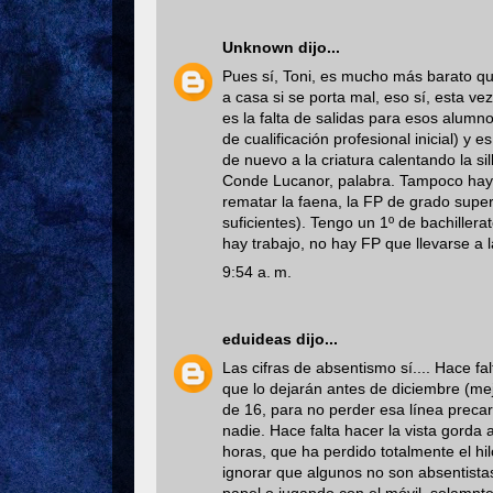
Unknown
dijo...
Pues sí, Toni, es mucho más barato qu
a casa si se porta mal, eso sí, esta ve
es la falta de salidas para esos alum
de cualificación profesional inicial) 
de nuevo a la criatura calentando la s
Conde Lucanor, palabra. Tampoco hay p
rematar la faena, la FP de grado supe
suficientes). Tengo un 1º de bachillera
hay trabajo, no hay FP que llevarse a 
9:54 a. m.
eduideas
dijo...
Las cifras de absentismo sí.... Hace f
que lo dejarán antes de diciembre (mej
de 16, para no perder esa línea precari
nadie. Hace falta hacer la vista gorda 
horas, que ha perdido totalmente el hil
ignorar que algunos no son absentista