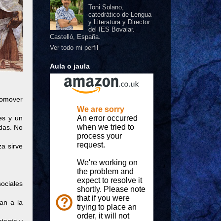
Toni Solano,
catedrático de Lengua
y Literatura y Director
del IES Bovalar.
Castelló, España.
Ver todo mi perfil
Aula o jaula
promover
les y un
udas. No
a sirve
ociales
an a la