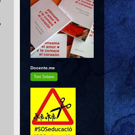
e
o
a
Docente.me
Toni Solano