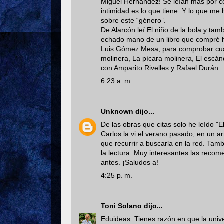
Miguel Hernández! Se leían más por con
intimidad es lo que tiene. Y lo que m
sobre este “género”.
De Alarcón leí El niño de la bola y tam
echado mano de un libro que compré ha
Luis Gómez Mesa, para comprobar cuánt
molinera, La pícara molinera, El escá
con Amparito Rivelles y Rafael Durán
6:23 a. m.
Unknown
dijo...
De las obras que citas solo he leído "El
Carlos la vi el verano pasado, en un 
que recurrir a buscarla en la red. Ta
la lectura. Muy interesantes las rec
antes. ¡Saludos a!
4:25 p. m.
Toni Solano
dijo...
Eduideas: Tienes razón en que la unive