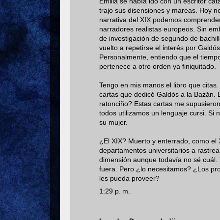
Emilia se había ido con un escritor ca
trajo sus disensiones y mareas. Hoy n
narrativa del XIX podemos comprender q
narradores realistas europeos. Sin em
de investigación de segundo de bachill
vuelto a repetirse el interés por Galdó
Personalmente, entiendo que el tiempo
pertenece a otro orden ya finiquitado.
Tengo en mis manos el libro que citas
cartas que dedicó Galdós a la Bazán. É
ratonciño? Estas cartas me supusieron
todos utilizamos un lenguaje cursi. Si 
su mujer.
¿El XIX? Muerto y enterrado, como el 
departamentos universitarios a rastre
dimensión aunque todavía no sé cuál. 
fuera. Pero ¿lo necesitamos? ¿Los pro
les pueda proveer?
1:29 p. m.