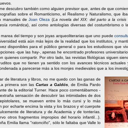
nuevos.
 me descubro también como alguien previsor que, antes de que comien
grafías sobre el Romanticismo, el Realismo y Naturalismo, que iba
cen manuales de
Joan Oleza
(
La novela del XIX: del parto a la crisi
esía romántica
), así como antologías diversas del costumbrismo o la
la marea del tiempo y son joyas arqueoliterarias que uno puede
consult
niversidad está aún más lejos de la realidad que los institutos, y man
a vez disponibles para el público general o para los estudiosos que vi
pciones -que las hay-, apenas he encontrado profesores universitario
 quienes compartir. Por otro lado, las revistas filológicas siguen sie
ruditos que no tienen ya sentido con los avances técnicos actuales y
 condenada a parecerse más a los monjes medievales que a los investi
r de literatura y libros, no me quedo con las ganas de
La primera son las
Cartas a Galdós
, de Emilia Pardo
nte de la editorial Turner. Hace poco comentábamos -
 extraña sensación de descubrir las intimidades de dos
 epistolares, se mueven entre lo más cursi y lo más
én por echarte encima la vista y los brazos y el cuerpote
lcemente de literatura y de Academia y de tonterías.
vo otros fragmentos impropios del horario infantil...).
a Emilia llama "ratonciño", sólo le faltaba que Valle lo