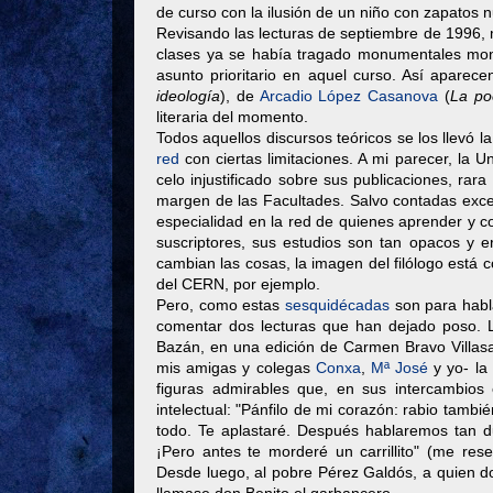
de curso con la ilusión de un niño con zapatos 
Revisando las lecturas de septiembre de 1996,
clases ya se había tragado monumentales mono
asunto prioritario en aquel curso. Así apare
ideología
), de
Arcadio López Casanova
(
La po
literaria del momento.
Todos aquellos discursos teóricos se los llevó 
red
con ciertas limitaciones. A mi parecer, la U
celo injustificado sobre sus publicaciones, rar
margen de las Facultades. Salvo contadas exce
especialidad en la red de quienes aprender y con
suscriptores, sus estudios son tan opacos y e
cambian las cosas, la imagen del filólogo está
del CERN, por ejemplo.
Pero, como estas
sesquidécadas
son para habla
comentar dos lecturas que han dejado poso. 
Bazán, en una edición de Carmen Bravo Villasa
mis amigas y colegas
Conxa
,
Mª José
y yo- la
figuras admirables que, en sus intercambios
intelectual: "Pánfilo de mi corazón: rabio tambi
todo. Te aplastaré. Después hablaremos tan du
¡Pero antes te morderé un carrillito" (me reser
Desde luego, al pobre Pérez Galdós, a quien doñ