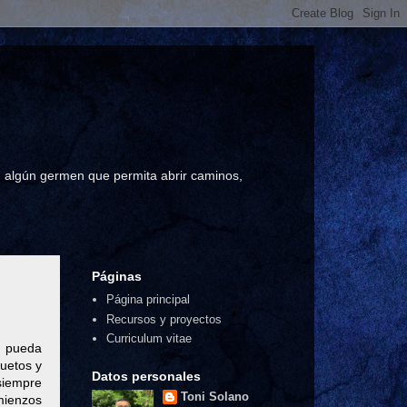
a, algún germen que permita abrir caminos,
Páginas
Página principal
Recursos y proyectos
Curriculum vitae
e pueda
cuetos y
Datos personales
 siempre
Toni Solano
omienzos