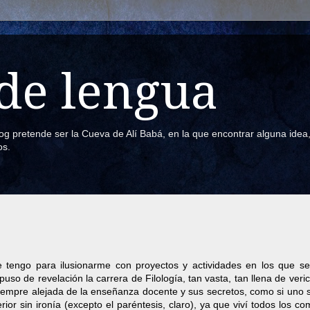
de lengua
blog pretende ser la Cueva de Alí Babá, en la que encontrar alguna ide
os.
ue tengo para ilusionarme con proyectos y actividades en los que s
uso de revelación la carrera de Filología, tan vasta, tan llena de veri
 siempre alejada de la enseñanza docente y sus secretos, como si uno
erior sin ironía (excepto el paréntesis, claro), ya que viví todos los c