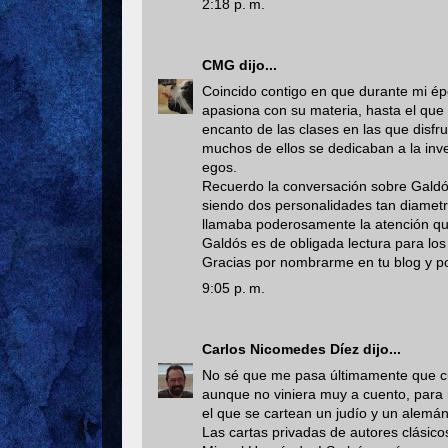
2:18 p. m.
CMG
dijo...
Coincido contigo en que durante mi ép
apasiona con su materia, hasta el que
encanto de las clases en las que disf
muchos de ellos se dedicaban a la inv
egos.
Recuerdo la conversación sobre Gald
siendo dos personalidades tan diametr
llamaba poderosamente la atención que
Galdós es de obligada lectura para l
Gracias por nombrarme en tu blog y p
9:05 p. m.
Carlos Nicomedes Díez
dijo...
No sé que me pasa últimamente que cu
aunque no viniera muy a cuento, para r
el que se cartean un judío y un alemá
Las cartas privadas de autores clásic