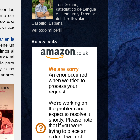
Toni Solano,
cen las
catedrático de Lengua
y Literatura y Director
n a ser
del IES Bovalar.
s de una
Castelló, España.
 crítica
Ver todo mi perfil
ar en la
Aula o jaula
tiene un
vimos al
s de mi
ndo para
, si no
gadores