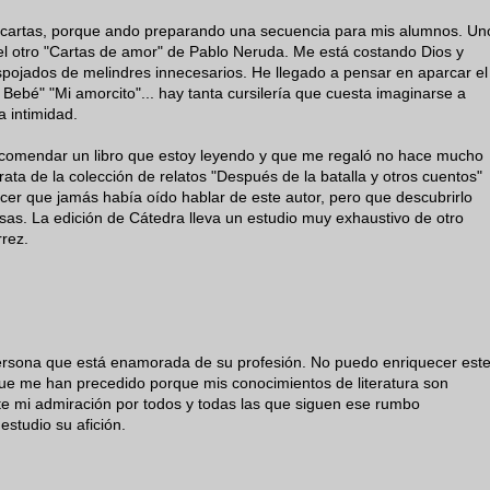
de cartas, porque ando preparando una secuencia para mis alumnos. Un
 el otro "Cartas de amor" de Pablo Neruda. Me está costando Dios y
pojados de melindres innecesarios. He llegado a pensar en aparcar el
i Bebé" "Mi amorcito"... hay tanta cursilería que cuesta imaginarse a
a intimidad.
ecomendar un libro que estoy leyendo y que me regaló no hace mucho
ata de la colección de relatos "Después de la batalla y otros cuentos"
cer que jamás había oído hablar de este autor, pero que descubrirlo
as. La edición de Cátedra lleva un estudio muy exhaustivo de otro
rrez.
ersona que está enamorada de su profesión. No puedo enriquecer est
ue me han precedido porque mis conocimientos de literatura son
ste mi admiración por todos y todas las que siguen ese rumbo
estudio su afición.