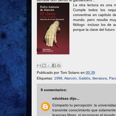
llamase don Benito el garbancero...
La otra lectura es una n
Cumple todos los requi
convertirse en capítulo d
mundo, pero resulta muy 
filólogo -incluso los de
porque la clave del futuro
Publicado por
Toni Solano
en
00:39
Etiquetas:
1996
,
Alarcón
,
Galdós
,
literatura
,
Par
9 comentarios:
eduideas
dijo...
Comparto tu percepción: la universida
transmite conocimiento que solamente s
licencias libres, ni incorporar el mun