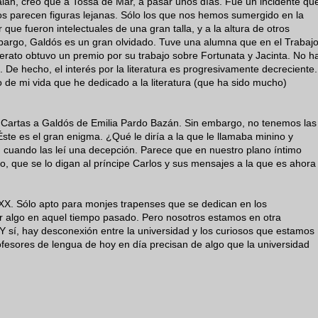
talán, creo que a Tossa de Mar, a pasar unos días. Fue un incidente qu
os parecen figuras lejanas. Sólo los que nos hemos sumergido en la
ue fueron intelectuales de una gran talla, y a la altura de otros
bargo, Galdós es un gran olvidado. Tuve una alumna que en el Trabaj
erato obtuvo un premio por su trabajo sobre Fortunata y Jacinta. No h
s. De hecho, el interés por la literatura es progresivamente decreciente.
 de mi vida que he dedicado a la literatura (que ha sido mucho)
. Cartas a Galdós de Emilia Pardo Bazán. Sin embargo, no tenemos las
ste es el gran enigma. ¿Qué le diría a la que le llamaba minino y
 cuando las leí una decepción. Parece que en nuestro plano íntimo
no, que se lo digan al príncipe Carlos y sus mensajes a la que es ahora
XX. Sólo apto para monjes trapenses que se dedican en los
ar algo en aquel tiempo pasado. Pero nosotros estamos en otra
Y sí, hay desconexión entre la universidad y los curiosos que estamos
fesores de lengua de hoy en día precisan de algo que la universidad