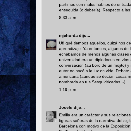
partimos con malos hábitos de entrada
enseguida (o debería). Respecto a las
8:33 a. m.
mjchorda
dijo...
Uf! qué tiempos aquellos, quizá nos d
aprendizaje. Ya entonces, algunos de 
echábamos de menos algunas clases de 
universidad era un diplodocus en vías 
conversación (au bord de un mojito) y s
autor no sacó a la luz en vida. Debate 
americana (aunque se decían cosas muc
nombrada en tus Sesquidécadas :-).
1:19 p. m.
Joselu
dijo...
Emilia era un carácter y sus relacione
figuras señeras de la narrativa del s
Barcelona con motivo de la Exposición