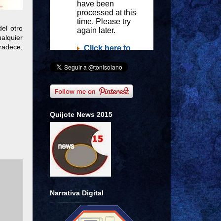
el otro
alquier
radece,
Quijote News 2015
Narrativa Digital
,