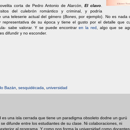
ovelita corta de Pedro Antonio de Alarcón,
El clavo
.
sitos del culebrón romántico y criminal, y podría
e una teleserie actual del género (
Bones
, por ejemplo). No es nada d
representativa de su época y tiene el gusto por el detalle que cu
 aula- sabe valorar. Y se puede encontrar
en la red
, algo que se ag
 es difundir y no esconder.
do Bazán
,
sesquidécada
,
universidad
d es una isla cerrada que tiene un paradigma obsoleto dodne un gurú
e difunde entre los estudiantes de su clase. Ni colaboraciones, ni
do exterior al programa. Y como nos forma la universidad como docentes