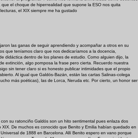
 que el choque de hiperrealidad que supone la ESO nos quita
 lecturas, el XIX siempre me ha gustado
ejaron las ganas de seguir aprendiendo y acompañar a otros en su
los que teníamos claro que nos dedicaríamos a la docencia,
didáctica dentro de los planes de estudio. Como alguien dijo, la
de extinción, algo pomposa la frase pero cierta. Recuerdo nuestra
igo sin tener claro si es honesto publicar intimidades que el propio
abierto. Al igual que Galdós-Bazán, están las cartas Salinas-colega
ho más poéticas), las de Lorca, Neruda etc. Por cierto, un honor ser
s con su ratonciño Galdós son un hito sentimental pues enlaza dos
iglo XIX. De muchos es conocido que Benito y Emilia habían quedado en
 Universal de 1888 en Barcelona. Allí Benito espero en vano porque