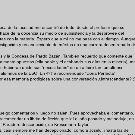
oca de la facultad me encontré de todo: desde el profesor que se
 hace de la docencia su medio de subsistencia y la desprovee del
rutas con la materia. Espero que a mí no me pase con el tiempo. Aunqu
estigación y reconocimiento de méritos en una carrera desenfrenada d
ós y la Condesa de Pardo Bazán. También recuerdo que comenté que
almente opuestas (ella noble y él acabando sus días en la miseria), m
 hubieran unido sus "necesidades" en un affaire tan tumultuoso.
os alumnos de la ESO. En 4º he recomendado "Doña Perfecta".
or esa memoria prodigiosa sobre una conversación ¿intrascendente? ;
elgo comentarios y luego no salen. Pues aprovechaba el comentario,
ecomendar un librito de ficción que leí el año pasado y me sedujo, en
n: Paradero desconocido, de Kressmann Taylor.
os, casi siempre me han decepcionado, como a Joselu; ¡hasta las de