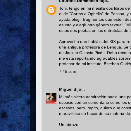
Lourdes Domenech
dijo...
Toni, tengo en mi mesilla dos libros 
el de "Cartas a Ophélia" de Pessoa, y
ayuda elegir fragmentos que estén des
asunto y elegir otro género textual. "M
estos dos poetas en las entretelas de l
Aprovecho que habláis del XIX para r
una antigua profesora de Lengua. Se tr
de Jacinto Octavio Picón. Debo recono
me está reportando agradables sorpres
profesor de mi instituto, Esteban Gutié
7:45 p. m.
Miguel
dijo...
Mi más sicera admiración hacia una p
espacio con un comentario como los q
escasos, pero, repito, quiero que con
maravilloso de hacer de su materia de 
Un abrazo.