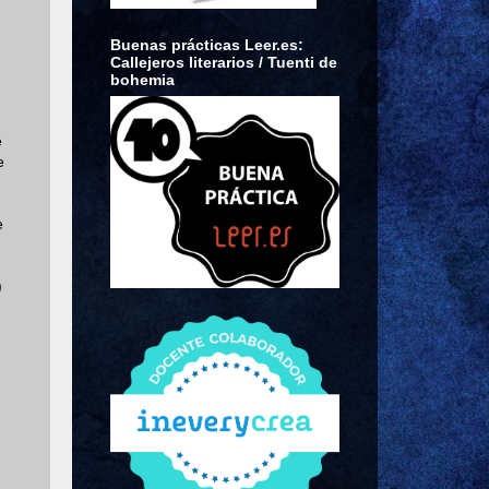
Buenas prácticas Leer.es:
Callejeros literarios / Tuenti de
bohemia
e
e
e
)