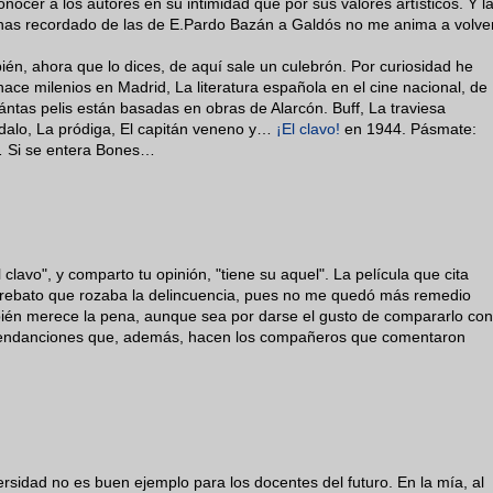
ocer a los autores en su intimidad que por sus valores artísticos. Y l
e has recordado de las de E.Pardo Bazán a Galdós no me anima a volve
bién, ahora que lo dices, de aquí sale un culebrón. Por curiosidad he
ce milenios en Madrid, La literatura española en el cine nacional, de
as pelis están basadas en obras de Alarcón. Buff, La traviesa
ndalo, La pródiga, El capitán veneno y…
¡El clavo!
en 1944. Pásmate:
… Si se entera Bones…
 clavo", y comparto tu opinión, "tiene su aquel". La película que cita
arrebato que rozaba la delincuencia, pues no me quedó más remedio
mbién merece la pena, aunque sea por darse el gusto de compararlo con
omendanciones que, además, hacen los compañeros que comentaron
rsidad no es buen ejemplo para los docentes del futuro. En la mía, al