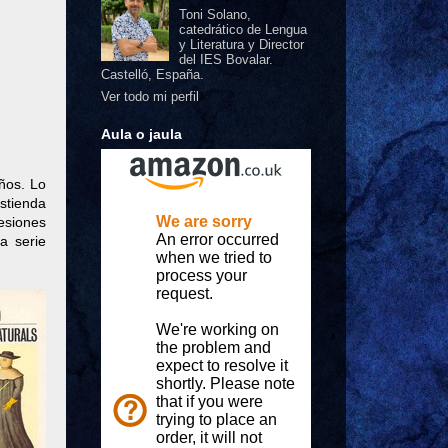
Toni Solano,
catedrático de Lengua
y Literatura y Director
del IES Bovalar.
Castelló, España.
Ver todo mi perfil
Aula o jaula
ños. Lo
astienda
resiones
a serie