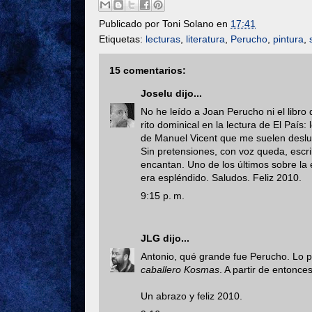
Publicado por
Toni Solano
en
17:41
Etiquetas:
lecturas
,
literatura
,
Perucho
,
pintura
,
15 comentarios:
Joselu
dijo...
No he leído a Joan Perucho ni el libr
rito dominical en la lectura de El País:
de Manuel Vicent que me suelen deslum
Sin pretensiones, con voz queda, escr
encantan. Uno de los últimos sobre l
era espléndido. Saludos. Feliz 2010.
9:15 p. m.
JLG
dijo...
Antonio, qué grande fue Perucho. Lo p
caballero Kosmas
. A partir de entonce
Un abrazo y feliz 2010.