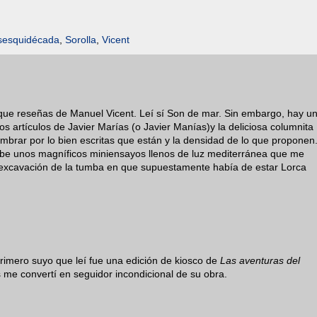
sesquidécada
,
Sorolla
,
Vicent
o que reseñas de Manuel Vicent. Leí sí Son de mar. Sin embargo, hay u
 los artículos de Javier Marías (o Javier Manías)y la deliciosa columnita
brar por lo bien escritas que están y la densidad de lo que proponen
ibe unos magníficos miniensayos llenos de luz mediterránea que me
a excavación de la tumba en que supuestamente había de estar Lorca
rimero suyo que leí fue una edición de kiosco de
Las aventuras del
s me convertí en seguidor incondicional de su obra.