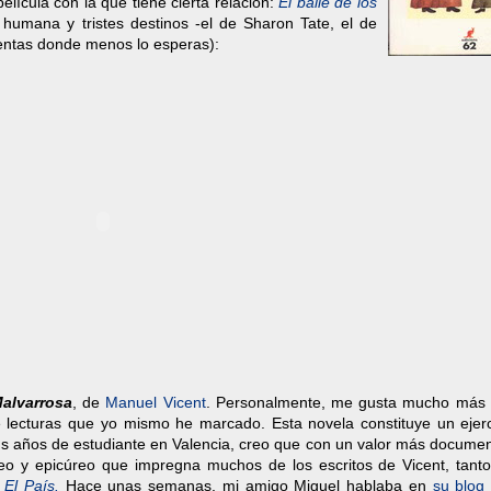
lícula con la que tiene cierta relación:
El baile de los
 humana y tristes destinos -el de Sharon Tate, el de
uentas donde menos lo esperas):
Malvarrosa
, de
Manuel Vicent
. Personalmente, me gusta mucho más
e lecturas que yo mismo he marcado. Esta novela constituye un ejerc
us años de estudiante en Valencia, creo que con un valor más documen
áneo y epicúreo que impregna muchos de los escritos de Vicent, tanto
n
El País.
Hace unas semanas, mi amigo Miguel hablaba en
su blog