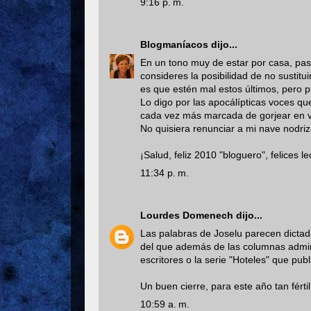
9:16 p. m.
Blogmaníacos
dijo...
En un tono muy de estar por casa, pas
consideres la posibilidad de no sustitui
es que estén mal estos últimos, pero p
Lo digo por las apocálípticas voces que
cada vez más marcada de gorjear en v
No quisiera renunciar a mi nave nodriz
¡Salud, feliz 2010 "bloguero", felices 
11:34 p. m.
Lourdes Domenech
dijo...
Las palabras de Joselu parecen dictad
del que además de las columnas admiro
escritores o la serie "Hoteles" que pub
Un buen cierre, para este año tan fértil
10:59 a. m.