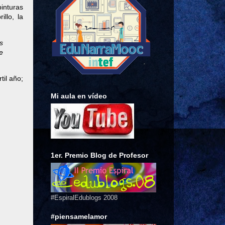
inturas
llo, la
s
e
til año;
Mi aula en vídeo
1er. Premio Blog de Profesor
#EspiralEdublogs 2008
#piensamelamor