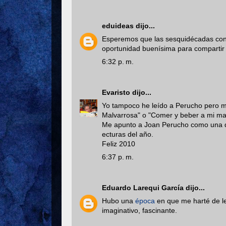
eduideas
dijo...
Esperemos que las sesquidécadas conti
oportunidad buenísima para compartir 
6:32 p. m.
Evaristo
dijo...
Yo tampoco he leído a Perucho pero me
Malvarrosa" o "Comer y beber a mi ma
Me apunto a Joan Perucho como una d
ecturas del año.
Feliz 2010
6:37 p. m.
Eduardo Larequi García
dijo...
Hubo una
época
en que me harté de lee
imaginativo, fascinante.