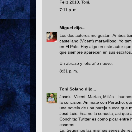
Feliz 2010, Toni.
7:11 p. m.
Miguel
dijo...
Los dos autores me gustan. Ambos tien
castellano (Vicent) maravilloso. Yo t
en El País. Hay algo en este autor qu
que siempre aparecen en sus escritos.
Un abrazo y feliz año nuevo.
8:31 p. m.
Toni Solano
dijo...
Joselu: Vicent, Marías, Millás... bueno
la concisión. Anímate con Perucho, qu
una novela de una pareja sueca que 
José Luis: Ésa no la conocía, así que a 
Conchita: Twitter es como picar entre 
caseras.
Lu: Seguimos las mismas series de rep