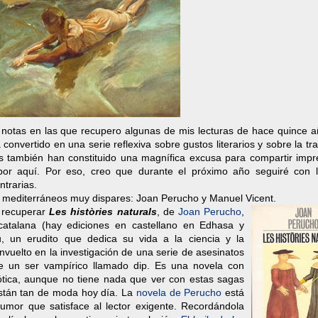
 notas en las que recupero algunas de mis lecturas de hace quince a
nvertido en una serie reflexiva sobre gustos literarios y sobre la tr
itos también han constituido una magnífica excusa para compartir imp
por aquí. Por eso, creo que durante el próximo año seguiré con l
trarias.
es mediterráneos muy dispares: Joan Perucho y Manuel Vicent.
a recuperar
Les històries naturals
, de
Joan
Perucho
,
 catalana (hay ediciones en castellano en Edhasa y
u, un erudito que dedica su vida a la ciencia y la
envuelto en la investigación de una serie de asesinatos
de un ser vampírico llamado dip. Es una novela con
gótica, aunque no tiene nada que ver con estas sagas
stán tan de moda hoy día. La
novela de Perucho
está
umor que satisface al lector exigente. Recordándola