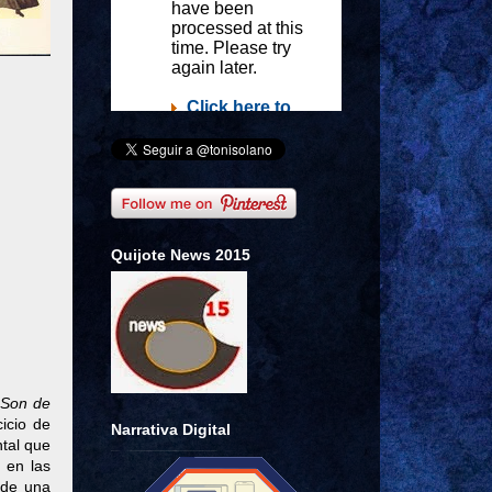
Quijote News 2015
Son de
icio de
Narrativa Digital
tal que
 en las
de una