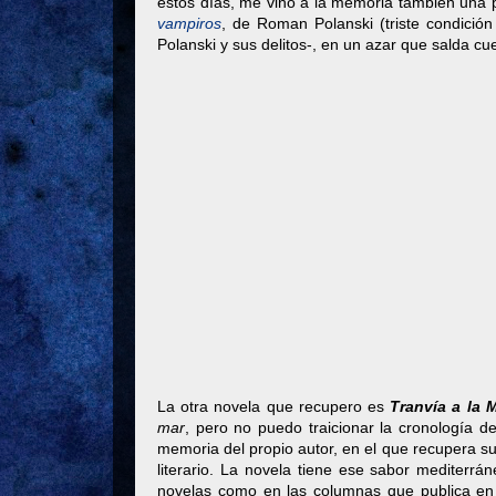
estos días, me vino a la memoria también una pe
vampiros
, de Roman Polanski (triste condición
Polanski y sus delitos-, en un azar que salda c
La otra novela que recupero es
Tranvía a la 
mar
, pero no puedo traicionar la cronología d
memoria del propio autor, en el que recupera s
literario. La novela tiene ese sabor mediterr
novelas como en las columnas que publica e