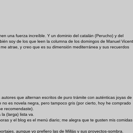
en una fuerza increíble. Y un dominio del catalán (Perucho) y del
ambién soy de los que leen la columna de los domingos de Manuel Vicent
e me atrae, y creo que es su dimensión mediterránea y sus recuerdos
s autores que alternan escritos de puro trámite con auténticas joyas de
e no es novela negra, pero tampoco gris (por cierto, hoy he comprado
me recomendaste).
la (larga) lista va.
horas y el blog es el menú diario; me alegra que te gusten mis comidas
ortajes, aunque yo prefiero las de Millás y sus proyectos-sombra.