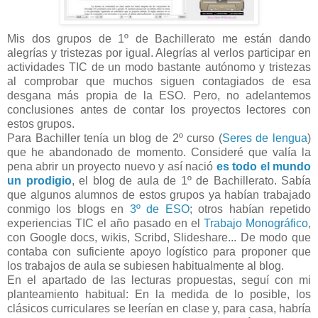
Mis dos grupos de 1º de Bachillerato me están dando
alegrías y tristezas por igual. Alegrías al verlos participar en
actividades TIC de un modo bastante autónomo y tristezas
al comprobar que muchos siguen contagiados de esa
desgana más propia de la ESO. Pero, no adelantemos
conclusiones antes de contar los proyectos lectores con
estos grupos.
Para Bachiller tenía un blog de 2º curso (
Seres de lengua
)
que he abandonado de momento. Consideré que valía la
pena abrir un proyecto nuevo y así nació
es todo el mundo
un prodigio
, el blog de aula de 1º de Bachillerato. Sabía
que algunos alumnos de estos grupos ya habían trabajado
conmigo los blogs en
3º de ESO
; otros habían repetido
experiencias TIC el año pasado en el
Trabajo Monográfico
,
con Google docs, wikis, Scribd, Slideshare... De modo que
contaba con suficiente apoyo logístico para proponer que
los trabajos de aula se subiesen habitualmente al blog.
En el apartado de las lecturas propuestas, seguí con mi
planteamiento habitual: En la medida de lo posible, los
clásicos curriculares se leerían en clase y, para casa, habría