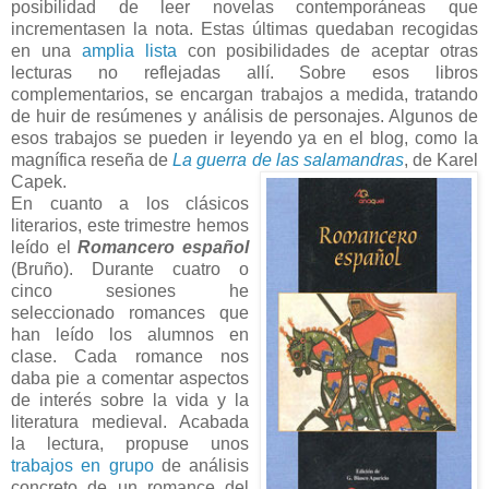
posibilidad de leer novelas contemporáneas que
incrementasen la nota. Estas últimas quedaban recogidas
en una
amplia lista
con posibilidades de aceptar otras
lecturas no reflejadas allí. Sobre esos libros
complementarios, se encargan trabajos a medida, tratando
de huir de resúmenes y análisis de personajes. Algunos de
esos trabajos se pueden ir leyendo ya en el blog, como la
magnífica reseña de
La guerra de las salamandras
, de Karel
Capek.
En cuanto a los clásicos
literarios, este trimestre hemos
leído el
Romancero español
(Bruño). Durante cuatro o
cinco sesiones he
seleccionado romances que
han leído los alumnos en
clase. Cada romance nos
daba pie a comentar aspectos
de interés sobre la vida y la
literatura medieval. Acabada
la lectura, propuse unos
trabajos en grupo
de análisis
concreto de un romance del