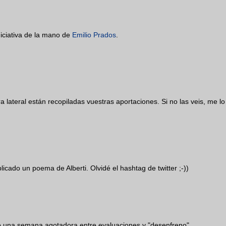
iciativa de la mano de
Emilio Prados
.
 lateral están recopiladas vuestras aportaciones. Si no las veis, me lo
licado un poema de Alberti. Olvidé el hashtag de twitter ;-))
o una semana agotadora entre evaluaciones y "desenfreno"