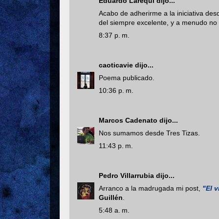
Eduardo Larequi
dijo...
Acabo de adherirme a la iniciativa de
del siempre excelente, y a menudo no
8:37 p. m.
caoticavie
dijo...
Poema publicado.
10:36 p. m.
Marcos Cadenato
dijo...
Nos sumamos desde Tres Tizas.
11:43 p. m.
Pedro Villarrubia
dijo...
Arranco a la madrugada mi post,
"El 
Guillén
.
5:48 a. m.