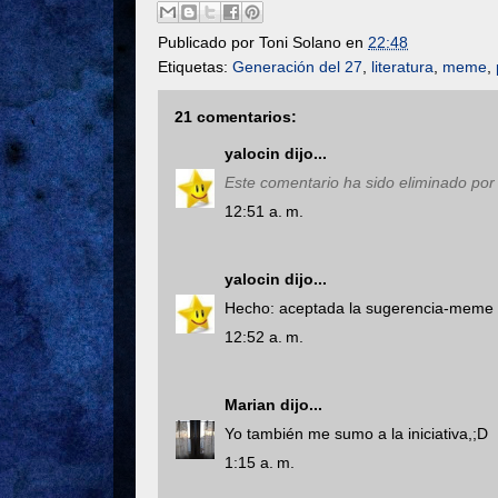
Publicado por
Toni Solano
en
22:48
Etiquetas:
Generación del 27
,
literatura
,
meme
,
21 comentarios:
yalocin
dijo...
Este comentario ha sido eliminado por 
12:51 a. m.
yalocin
dijo...
Hecho: aceptada la sugerencia-meme 
12:52 a. m.
Marian
dijo...
Yo también me sumo a la iniciativa,;D
1:15 a. m.