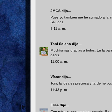
JMGS
dijo...
Pues yo también me he sumado a la in
Saludos.
9:11 a. m.
Toni Solano
dijo...
Muchísimas gracias a todos. En la barra
decís.
11:00 a. m.
Víctor
dijo...
Toni, la idea es preciosa y tarde he pub
11:43 p. m.
Elisa
dijo...
Con retraso, pero me he sumado, llev